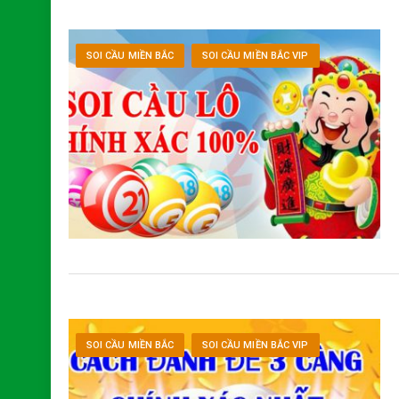
SOI CẦU MIỀN BẮC
SOI CẦU MIỀN BẮC VIP
SOI CẦU MIỀN BẮC
SOI CẦU MIỀN BẮC VIP