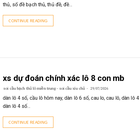
thủ, số đề bạch thủ, thủ đề, đề…
CONTINUE READING
xs dự đoán chính xác lô 8 con mb
soi cầu bạch thủ lô miền trung - soi cầu xíu chủ
29/07/2026
dàn lô 4 số, cầu lô hôm nay, dàn lô 6 số, cau lo, cau lô, dàn lô 4
dàn lô 4 số…
CONTINUE READING