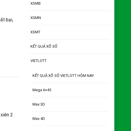
XSMB
XSMN
ất bại,
XSMT
KẾT QUẢ XỔ SỐ
VIETLOTT
KẾT QUẢ XỔ SỐ VIETLOTT HÔM NAY
Mega 6×45
Max 3D
 xiên 2
Max 4D