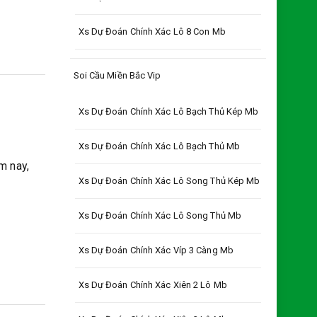
Xs Dự Đoán Chính Xác Lô 8 Con Mb
Soi Cầu Miền Bắc Vip
Xs Dự Đoán Chính Xác Lô Bạch Thủ Kép Mb
Xs Dự Đoán Chính Xác Lô Bạch Thủ Mb
m nay,
Xs Dự Đoán Chính Xác Lô Song Thủ Kép Mb
Xs Dự Đoán Chính Xác Lô Song Thủ Mb
Xs Dự Đoán Chính Xác Víp 3 Càng Mb
Xs Dự Đoán Chính Xác Xiên 2 Lô Mb