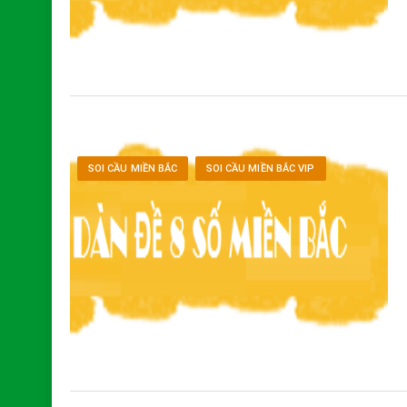
SOI CẦU MIỀN BẮC
SOI CẦU MIỀN BẮC VIP