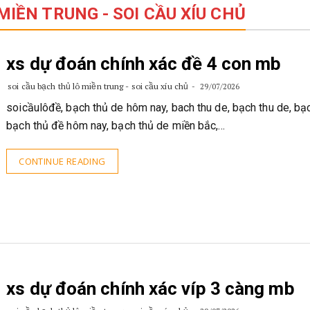
MIỀN TRUNG - SOI CẦU XÍU CHỦ
xs dự đoán chính xác đề 4 con mb
soi cầu bạch thủ lô miền trung - soi cầu xíu chủ
29/07/2026
soicầulôđề, bạch thủ de hôm nay, bach thu de, bạch thu de, bạc
bạch thủ đề hôm nay, bạch thủ de miền bắc,…
CONTINUE READING
xs dự đoán chính xác víp 3 càng mb