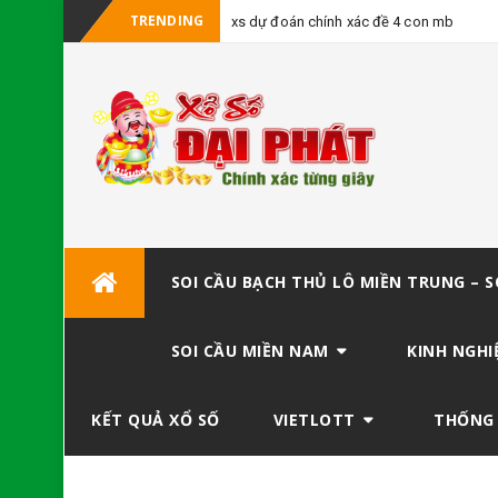
TRENDING
-
Skip
SOI CẦU BẠCH THỦ LÔ MIỀN TRUNG – S
to
content
SOI CẦU MIỀN NAM
KINH NGHI
KẾT QUẢ XỔ SỐ
VIETLOTT
THỐNG 