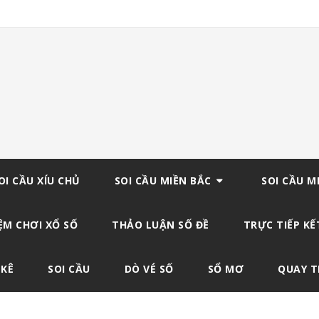
OI CẦU XÍU CHỦ
SOI CẦU MIỀN BẮC
SOI CẦU M
ỆM CHƠI XỔ SỐ
THẢO LUẬN SỐ ĐỀ
TRỰC TIẾP KẾ
KÊ
SOI CẦU
DÒ VÉ SỐ
SỔ MƠ
QUAY 