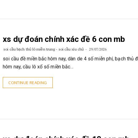
xs dự đoán chính xác đề 6 con mb
soi cầu bạch thủ lô miền trung - soi cầu xíu chủ
29/07/2026
soi cầu đề miền bắc hôm nay, dàn de 4 số miễn phí, bạch thủ 
hôm nay, cầu lô xổ số miền bắc…
CONTINUE READING