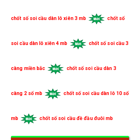
chốt số soi cầu dàn lô xiên 3 mb
chốt số
soi cầu dàn lô xiên 4 mb
chốt số soi cầu 3
càng miền bắc
chốt số soi cầu dàn 3
càng 2 số mb
chốt số soi cầu dàn lô 10 số
mb
chốt số soi cầu đề đầu đuôi mb