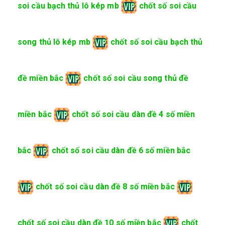
soi cầu bạch thủ lô kép mb
chốt số soi cầu
song thủ lô kép mb
chốt số soi cầu bạch thủ
đề miền bắc
chốt số soi cầu song thủ đề
miền bắc
chốt số soi cầu dàn đề 4 số miền
bắc
chốt số soi cầu dàn đề 6 số miền bắc
chốt số soi cầu dàn đề 8 số miền bắc
chốt số soi cầu dàn đề 10 số miền bắc
chốt