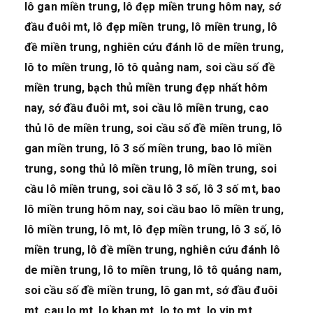
lô gan miền trung, lô đẹp miền trung hôm nay, sớ
đầu đuôi mt, lô đẹp miền trung, lô miền trung, lô
đề miền trung, nghiên cứu đánh lô de miền trung,
lô to miền trung, lô tô quảng nam, soi cầu số đề
miền trung, bạch thủ miền trung đẹp nhất hôm
nay, sớ đầu đuôi mt, soi cầu lô miền trung, cao
thủ lô de miền trung, soi cầu số đề miền trung, lô
gan miền trung, lô 3 số miền trung, bao lô miền
trung, song thủ lô miền trung, lô miền trung, soi
cầu lô miền trung, soi cầu lô 3 số, lô 3 số mt, bao
lô miền trung hôm nay, soi cầu bao lô miền trung,
lô miền trung, lô mt, lô đẹp miền trung, lô 3 số, lô
miền trung, lô đề miền trung, nghiên cứu đánh lô
de miền trung, lô to miền trung, lô tô quảng nam,
soi cầu số đề miền trung, lô gan mt, sớ đầu đuôi
mt, cau lo mt, lo khan mt, lo to mt, lo vip mt,