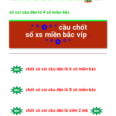
số soi cầu dàn lô 4 số miền bắc
.° º ✿ º °
cầu chốt
số xs miền bắc víp
.
° º ✿ º °
chốt số soi cầu dàn lô 6 số miền bắc
chốt số soi cầu dàn lô 8 số miền bắc
chốt số soi cầu dàn lô xiên 2 mb