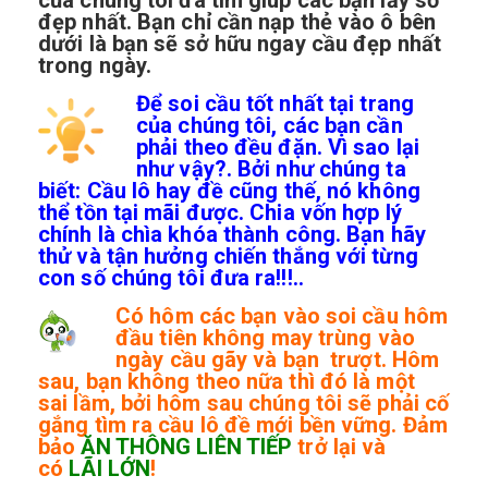
của chúng tôi đã tìm giúp các bạn lấy số
đẹp nhất. Bạn chỉ cần nạp thẻ vào ô bên
dưới là bạn sẽ sở hữu ngay
cầu
đẹp nhất
trong ngày.
Để soi cầu tốt nhất tại trang
của chúng tôi, các bạn cần
phải theo đều đặn. Vì sao lại
như vậy?. Bởi như chúng ta
biết: Cầu lô hay đề cũng thế, nó không
thể tồn tại mãi được. Chia vốn hợp lý
chính là chìa khóa thành công. Bạn hãy
thử và tận hưởng chiến thắng với từng
con số chúng tôi đưa ra!!!..
Có hôm các bạn vào
soi cầu
hôm
đầu tiên không may trùng vào
ngày cầu gãy và bạn trượt. Hôm
sau, bạn không theo nữa thì đó là một
sai lầm, bởi hôm sau chúng tôi sẽ phải cố
gắng tìm ra cầu lô đề mới bền vững. Đảm
bảo
ĂN THÔNG LIÊN TIẾP
trở lại và
có
LÃI LỚN
!