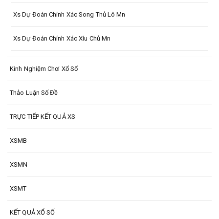
Xs Dự Đoán Chính Xác Song Thủ Lô Mn
Xs Dự Đoán Chính Xác Xíu Chủ Mn
Kinh Nghiệm Chơi Xổ Số
Thảo Luận Số Đề
TRỰC TIẾP KẾT QUẢ XS
XSMB
XSMN
XSMT
KẾT QUẢ XỔ SỐ