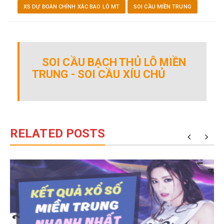
XS DỰ ĐOÁN CHÍNH XÁC BAO LÔ MT
SOI CẦU MIỀN TRUNG
SOI CẦU BẠCH THỦ LÔ MIỀN
TRUNG - SOI CẦU XÍU CHỦ
RELATED POSTS