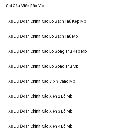
Soi Cầu Miền Bắc Vip
Xs Dự Đoán Chính Xác Lô Bạch Thủ Kép Mb
Xs Dự Đoán Chính Xác Lô Bạch Thủ Mb
Xs Dự Đoán Chính Xác Lô Song Thủ Kép Mb
Xs Dự Đoán Chính Xác Lô Song Thủ Mb
Xs Dự Đoán Chính Xác Víp 3 Càng Mb
Xs Dự Đoán Chính Xác Xiên 2 Lô Mb
Xs Dự Đoán Chính Xác Xiên 3 Lô Mb
Xs Dự Đoán Chính Xác Xiên 4 Lô Mb