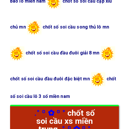
bao lô miền nam
chốt số soi cầu cặp xỉu
chủ mn
chốt số soi cầu song thủ lô mn
chốt số soi cầu đầu đuôi giải 8 mn
chốt số soi cầu đầu đuôi đặc biệt mn
chốt
số soi cầu lô 3 số miền nam
.° º ✿ º °
chốt số
soi cầu xs miền