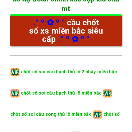
mt
.° º ✿ º °
cầu chốt
số xs miền bắc siêu
cấp
.° º ✿ º °
chốt số soi cầu bạch thủ lô 2 nháy miền bắc
chốt số soi cầu bạch thủ lô miền bắc
chốt số soi cầu song thủ lô miền bắc
chốt số