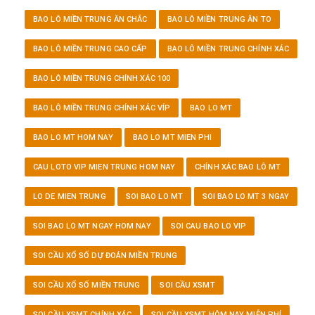
BAO LÔ MIỀN TRUNG ĂN CHẮC
BAO LÔ MIỀN TRUNG ĂN TO
BAO LÔ MIỀN TRUNG CAO CẤP
BAO LÔ MIỀN TRUNG CHÍNH XÁC
BAO LÔ MIỀN TRUNG CHÍNH XÁC 100
BAO LÔ MIỀN TRUNG CHÍNH XÁC VÍP
BAO LO MT
BAO LO MT HOM NAY
BAO LO MT MIEN PHI
CAU LOTO VIP MIEN TRUNG HOM NAY
CHÍNH XÁC BAO LÔ MT
LO DE MIEN TRUNG
SOI BAO LO MT
SOI BAO LO MT 3 NGAY
SOI BAO LO MT NGAY HOM NAY
SOI CAU BAO LO VIP
SOI CẦU XỔ SỐ DỰ ĐOÁN MIỀN TRUNG
SOI CẦU XỔ SỐ MIỀN TRUNG
SOI CẦU XSMT
SOI CẦU XSMT CHÍNH XÁC
SOI CẦU XSMT HÔM NAY MIỄN PHÍ