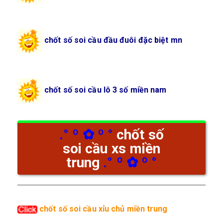
chốt số soi cầu đầu đuôi đặc biệt mn
chốt số soi cầu lô 3 số miền nam
.° º ✿ º °
chốt số
soi cầu xs miền
trung
.° º ✿ º °
chốt số soi cầu xỉu chủ miền trung