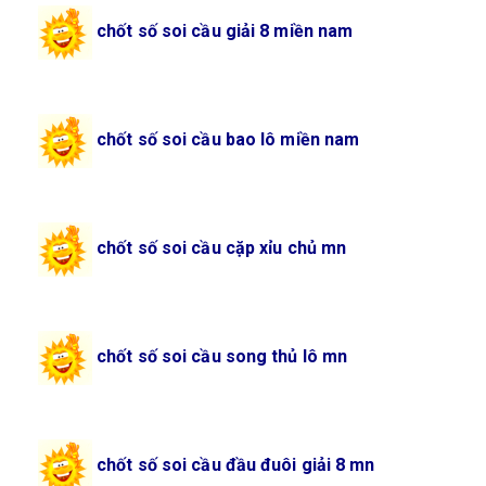
chốt số soi cầu giải 8 miền nam
chốt số soi cầu bao lô miền nam
chốt số soi cầu cặp xỉu chủ mn
chốt số soi cầu song thủ lô mn
chốt số soi cầu đầu đuôi giải 8 mn