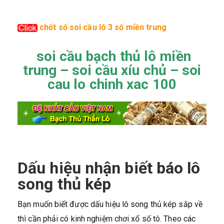
chốt số soi cầu lô 3 số miền trung
soi cầu bạch thủ lô miền
trung – soi cầu xíu chủ – soi
cau lo chinh xac 100
– soi cau lo chinh
Dấu hiệu nhận biết báo lô
song thủ kép
Bạn muốn biết được dấu hiệu lô song thủ kép sắp về
thì cần phải có kinh nghiệm chơi xổ số tô. Theo các