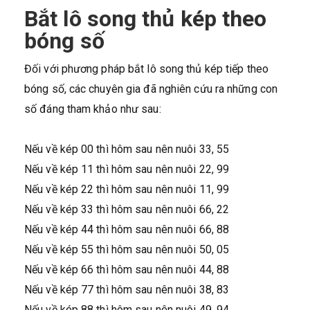
Bắt lô song thủ kép theo
bóng số
Đối với phương pháp bắt lô song thủ kép tiếp theo
bóng số, các chuyên gia đã nghiên cứu ra những con
số đáng tham khảo như sau:
Nếu về kép 00 thì hôm sau nên nuôi 33, 55
Nếu về kép 11 thì hôm sau nên nuôi 22, 99
Nếu về kép 22 thì hôm sau nên nuôi 11, 99
Nếu về kép 33 thì hôm sau nên nuôi 66, 22
Nếu về kép 44 thì hôm sau nên nuôi 66, 88
Nếu về kép 55 thì hôm sau nên nuôi 50, 05
Nếu về kép 66 thì hôm sau nên nuôi 44, 88
Nếu về kép 77 thì hôm sau nên nuôi 38, 83
Nếu về kép 88 thì hôm sau nên nuôi 49, 94.