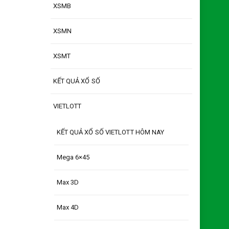
XSMB
XSMN
XSMT
KẾT QUẢ XỔ SỐ
VIETLOTT
KẾT QUẢ XỔ SỐ VIETLOTT HÔM NAY
Mega 6×45
Max 3D
Max 4D