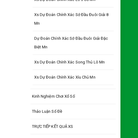
Xs Dự Đoán Chính Xác Sớ Đầu Đuôi Giải 8
Mn
Dự Đoán Chính Xác Sớ Đầu Đuôi Giải Đặc
Biệt Mn
Xs Dự Đoán Chính Xác Song Thủ Lô Mn
Xs Dự Đoán Chính Xác Xíu Chủ Mn
Kinh Nghiệm Chơi Xổ Số
Thảo Luận Số Đề
TRỰC TIẾP KẾT QUẢ XS