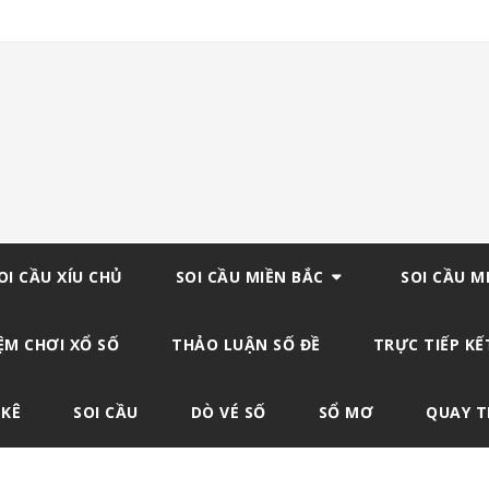
OI CẦU XÍU CHỦ
SOI CẦU MIỀN BẮC
SOI CẦU M
ỆM CHƠI XỔ SỐ
THẢO LUẬN SỐ ĐỀ
TRỰC TIẾP KẾ
KÊ
SOI CẦU
DÒ VÉ SỐ
SỔ MƠ
QUAY 