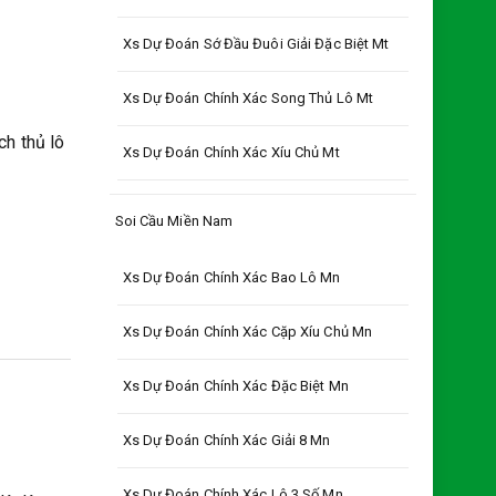
Xs Dự Đoán Sớ Đầu Đuôi Giải Đặc Biệt Mt
Xs Dự Đoán Chính Xác Song Thủ Lô Mt
ch thủ lô
Xs Dự Đoán Chính Xác Xíu Chủ Mt
Soi Cầu Miền Nam
Xs Dự Đoán Chính Xác Bao Lô Mn
Xs Dự Đoán Chính Xác Cặp Xíu Chủ Mn
Xs Dự Đoán Chính Xác Đặc Biệt Mn
Xs Dự Đoán Chính Xác Giải 8 Mn
Xs Dự Đoán Chính Xác Lô 3 Số Mn