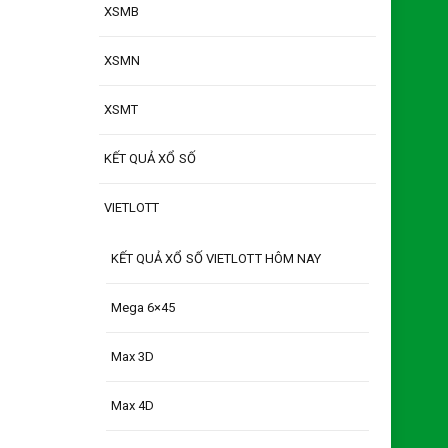
XSMB
XSMN
XSMT
KẾT QUẢ XỔ SỐ
VIETLOTT
KẾT QUẢ XỔ SỐ VIETLOTT HÔM NAY
Mega 6×45
Max 3D
Max 4D