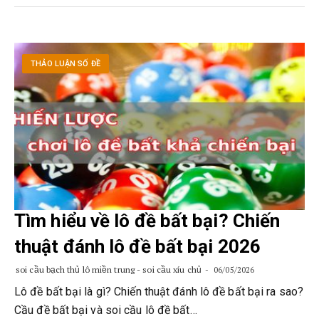
THẢO LUẬN SỐ ĐỀ
Tìm hiểu về lô đề bất bại? Chiến
thuật đánh lô đề bất bại 2026
soi cầu bạch thủ lô miền trung - soi cầu xíu chủ
06/05/2026
Lô đề bất bại là gì? Chiến thuật đánh lô đề bất bại ra sao?
Cầu đề bất bại và soi cầu lô đề bất…