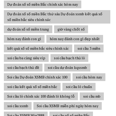
Dự đoán xổ số miền Bắc chính xác hôm nay
Dự đoán xổ số miền Bắc thứ sáu Dự đoán xsmb kết quả xổ
số miền bắc siêu chính xác
dự đoán xổ số miền trung
giờ vàng chốt số
hôm nay đánh con gì
hôm nay đánh con gì đẹp nhất
kết quả xổ số miền bắc siêu chính xác
soi cầu 3 miền
soi cầu ba càng siêu víp
soi cầu bạch thủ lô
soi cầu bạch thủ đề
soi cầu dự đoán kqxsmb
Soi cầu Dự đoán XSMB chính xác 100
soi cầu hôm nay
soi cầu kết quả xổ số miền bắc
soi cầu lô chuẩn
Soi cầu lô chính xác 100 đánh lô không lỗ
soi cầu mb
soi cầu xsmb
Soi cầu XSMB miễn phí ngày hôm nay
Soi cầu XSMB Win2888
soi cầu xổ số miền Bắc