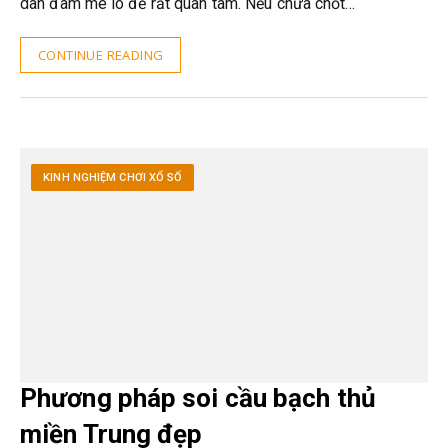
dân đam mê lô đề rất quan tâm. Nếu chưa chốt…
CONTINUE READING
KINH NGHIỆM CHƠI XỔ SỐ
Phương pháp soi cầu bạch thủ
miền Trung đẹp