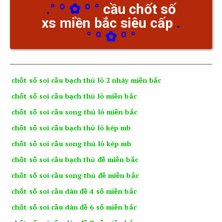
.° º ✿ º °
cầu chốt số
xs miền bắc siêu cấp
.
° º ✿ º °
chốt số soi cầu bạch thủ lô 2 nháy miền bắc
chốt số soi cầu bạch thủ lô miền bắc
chốt số soi cầu song thủ lô miền bắc
chốt số soi cầu bạch thủ lô kép mb
chốt số soi cầu song thủ lô kép mb
chốt số soi cầu bạch thủ đề miền bắc
chốt số soi cầu song thủ đề miền bắc
chốt số soi cầu dàn đề 4 số miền bắc
chốt số soi cầu dàn đề 6 số miền bắc