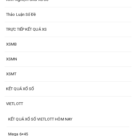
Thảo Luận Số Đề
TRỰC TIẾP KẾT QUẢ XS
XSMB
XSMN
XSMT
KẾT QUẢ XỔ SỐ
VIETLOTT
KẾT QUẢ XỔ SỐ VIETLOTT HÔM NAY
Mega 6×45