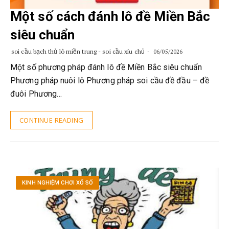
Một số cách đánh lô đề Miền Bắc
siêu chuẩn
soi cầu bạch thủ lô miền trung - soi cầu xíu chủ
06/05/2026
Một số phương pháp đánh lô đề Miền Bắc siêu chuẩn
Phương pháp nuôi lô Phương pháp soi cầu đề đầu – đề
đuôi Phương…
CONTINUE READING
KINH NGHIỆM CHƠI XỔ SỐ