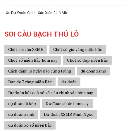
Xs Dự Đoán Chính Xác Xiên 2 Lô Mb
SOI CẦU BẠCH THỦ LÔ
Chốt soi cầu XSMB
Chốt số giờ vàng miền bắc
Chốt số miền Bắc hôm nay
Chốt số đẹp miền Bắc
Cách đánh lô ngày nào cũng trúng
du doan xsmb
Dàn de 3 càng miền Bắc
dự đoán
Dự đoán kết quả xổ số siêu chính xác hôm nay
dự đoán lô kép
Dự đoán số de hôm nay
dự đoán xsmb
Dự đoán XSMB Minh Ngọc
dự đoán xổ số miền bắc