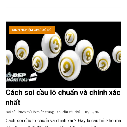
KINH NGHIỆM CHƠI XỔ SỐ
Cách soi cầu lô chuẩn và chính xác
nhất
soi cầu bạch thủ lô miền trung - soi cầu xíu chủ
06/05/2026
Cách soi cầu lô chuẩn và chính xác? Đây là câu hỏi khó mà