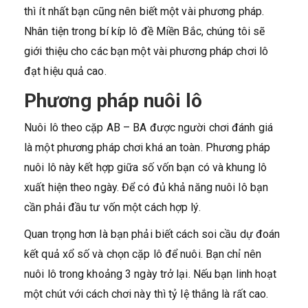
thì ít nhất bạn cũng nên biết một vài phương pháp.
Nhân tiện trong bí kíp lô đề Miền Bắc, chúng tôi sẽ
giới thiệu cho các bạn một vài phương pháp chơi lô
đạt hiệu quả cao.
Phương pháp nuôi lô
Nuôi lô theo cặp AB – BA được người chơi đánh giá
là một phương pháp chơi khá an toàn. Phương pháp
nuôi lô này kết hợp giữa số vốn bạn có và khung lô
xuất hiện theo ngày. Để có đủ khả năng nuôi lô bạn
cần phải đầu tư vốn một cách hợp lý.
Quan trọng hơn là bạn phải biết cách soi cầu dự đoán
kết quả xổ số và chọn cặp lô để nuôi. Bạn chỉ nên
nuôi lô trong khoảng 3 ngày trở lại. Nếu bạn linh hoạt
một chút với cách chơi này thì tỷ lệ thắng là rất cao.