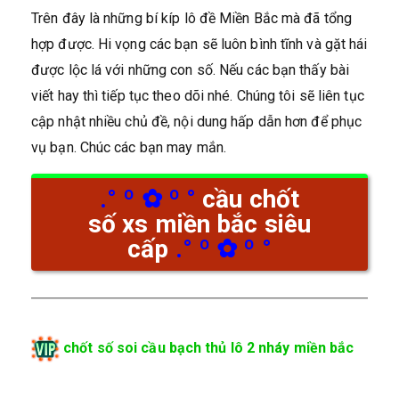
Trên đây là những bí kíp lô đề Miền Bắc mà đã tổng
hợp được. Hi vọng các bạn sẽ luôn bình tĩnh và gặt hái
được lộc lá với những con số. Nếu các bạn thấy bài
viết hay thì tiếp tục theo dõi nhé. Chúng tôi sẽ liên tục
cập nhật nhiều chủ đề, nội dung hấp dẫn hơn để phục
vụ bạn. Chúc các bạn may mắn.
.° º ✿ º °
cầu chốt
số xs miền bắc siêu
cấp
.° º ✿ º °
chốt số soi cầu bạch thủ lô 2 nháy miền bắc