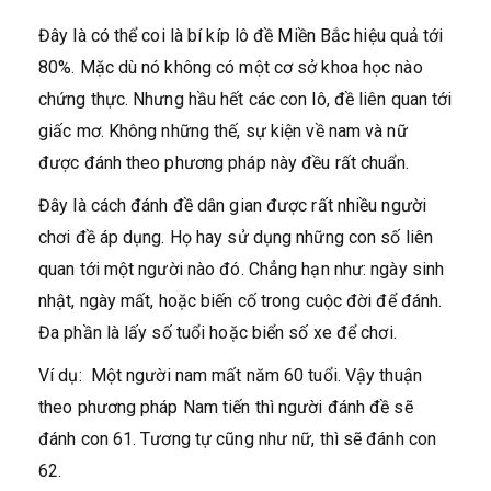
Đây là có thể coi là bí kíp lô đề Miền Bắc hiệu quả tới
80%. Mặc dù nó không có một cơ sở khoa học nào
chứng thực. Nhưng hầu hết các con lô, đề liên quan tới
giấc mơ. Không những thế, sự kiện về nam và nữ
được đánh theo phương pháp này đều rất chuẩn.
Đây là cách đánh đề dân gian được rất nhiều người
chơi đề áp dụng. Họ hay sử dụng những con số liên
quan tới một người nào đó. Chẳng hạn như: ngày sinh
nhật, ngày mất, hoặc biến cố trong cuộc đời để đánh.
Đa phần là lấy số tuổi hoặc biển số xe để chơi.
Ví dụ: Một người nam mất năm 60 tuổi. Vậy thuận
theo phương pháp Nam tiến thì người đánh đề sẽ
đánh con 61. Tương tự cũng như nữ, thì sẽ đánh con
62.