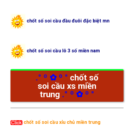
chốt số soi cầu đầu đuôi đặc biệt mn
chốt số soi cầu lô 3 số miền nam
.° º ✿ º °
chốt số
soi cầu xs miền
trung
.° º ✿ º °
chốt số soi cầu xỉu chủ miền trung