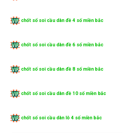
chốt số soi cầu dàn đề 4 số miền bắc
chốt số soi cầu dàn đề 6 số miền bắc
chốt số soi cầu dàn đề 8 số miền bắc
chốt số soi cầu dàn đề 10 số miền bắc
chốt số soi cầu dàn lô 4 số miền bắc