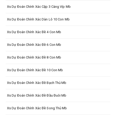
Xs Dự Đoán Chính Xác Cặp 3 Càng Víp Mb
Xs Dự Đoán Chính Xác Dàn Lô 10 Con Mb
Xs Dự Đoán Chính Xác Đề 4 Con Mb
Xs Dự Đoán Chính Xác Đề 6 Con Mb
Xs Dự Đoán Chính Xác Đề 8 Con Mb
Xs Dự Đoán Chính Xác Đề 10 Con Mb
Xs Dự Đoán Chính Xác Đề Bạch Thủ Mb
Xs Dự Đoán Chính Xác Đề Đầu Đuôi Mb
Xs Dự Đoán Chính Xác Đề Song Thủ Mb