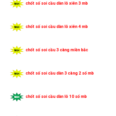
chốt số soi cầu dàn lô xiên 3 mb
chốt số soi cầu dàn lô xiên 4 mb
chốt số soi cầu 3 càng miền bắc
chốt số soi cầu dàn 3 càng 2 số mb
chốt số soi cầu dàn lô 10 số mb