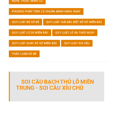
NGHỆ THUẬT ĐÁNH LÔ
PHƯƠNG PHÁP TÍNH LÔ CHUẨN ĐÁNH HÀNG NGÀY
QUY LUẬT BỘ SỐ ĐỀ
QUY LUẬT GIẢI ĐẶC BIỆT XỔ SỐ MIỀN BẮC
QUY LUẬT LÔ DE MIỀN BẮC
QUY LUẬT LÔ RA THEO NGÀY
QUY LUẬT QUAY XỔ SỐ MIỀN BẮC
QUY LUẬT SOI CẦU
THẢO LUẬN SỐ ĐỀ
SOI CẦU BẠCH THỦ LÔ MIỀN
TRUNG - SOI CẦU XÍU CHỦ