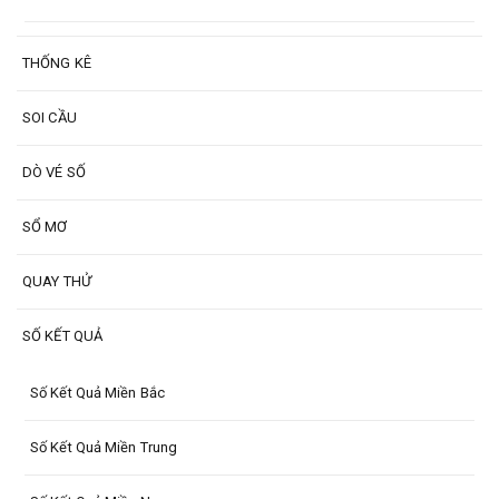
THỐNG KÊ
SOI CẦU
DÒ VÉ SỐ
SỔ MƠ
QUAY THỬ
SỐ KẾT QUẢ
Số Kết Quả Miền Bắc
Số Kết Quả Miền Trung