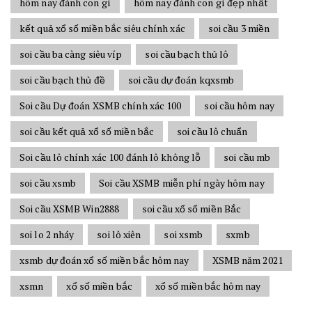
hôm nay đánh con gì
hôm nay đánh con gì đẹp nhất
kết quả xổ số miền bắc siêu chính xác
soi cầu 3 miền
soi cầu ba càng siêu víp
soi cầu bạch thủ lô
soi cầu bạch thủ đề
soi cầu dự đoán kqxsmb
Soi cầu Dự đoán XSMB chính xác 100
soi cầu hôm nay
soi cầu kết quả xổ số miền bắc
soi cầu lô chuẩn
Soi cầu lô chính xác 100 đánh lô không lỗ
soi cầu mb
soi cầu xsmb
Soi cầu XSMB miễn phí ngày hôm nay
Soi cầu XSMB Win2888
soi cầu xổ số miền Bắc
soi lo 2 nháy
soi lô xiên
soi xsmb
sxmb
xsmb dự đoán xổ số miền bắc hôm nay
XSMB năm 2021
xsmn
xổ số miền bắc
xổ số miền bắc hôm nay