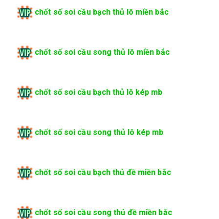
chốt số soi cầu bạch thủ lô miền bắc
chốt số soi cầu song thủ lô miền bắc
chốt số soi cầu bạch thủ lô kép mb
chốt số soi cầu song thủ lô kép mb
chốt số soi cầu bạch thủ đề miền bắc
chốt số soi cầu song thủ đề miền bắc