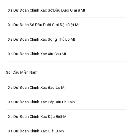
Xs Dự Đoán Chính Xác Sớ Đầu Đuôi Giải 8 Mt
Xs Dự Đoán Sớ Đầu Đuôi Giải Đặc Biệt Mt
Xs Dự Đoán Chính Xác Song Thủ Lô Mt
Xs Dự Đoán Chính Xác Xíu Chủ Mt
Soi Cầu Miền Nam
Xs Dự Đoán Chính Xác Bao Lô Mn
Xs Dự Đoán Chính Xác Cặp Xíu Chủ Mn
Xs Dự Đoán Chính Xác Đặc Biệt Mn
Xs Dự Đoán Chính Xác Giải 8 Mn