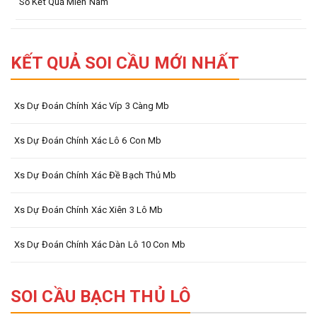
Số Kết Quả Miền Nam
KẾT QUẢ SOI CẦU MỚI NHẤT
Xs Dự Đoán Chính Xác Víp 3 Càng Mb
Xs Dự Đoán Chính Xác Lô 6 Con Mb
Xs Dự Đoán Chính Xác Đề Bạch Thủ Mb
Xs Dự Đoán Chính Xác Xiên 3 Lô Mb
Xs Dự Đoán Chính Xác Dàn Lô 10 Con Mb
SOI CẦU BẠCH THỦ LÔ