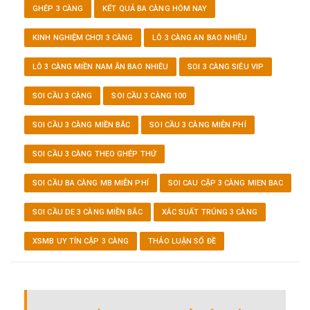
GHÉP 3 CÀNG
KẾT QUẢ BA CÀNG HÔM NAY
KINH NGHIỆM CHƠI 3 CÀNG
LÔ 3 CÀNG AN BAO NHIÊU
LÔ 3 CÀNG MIỀN NAM ĂN BAO NHIÊU
SOI 3 CÀNG SIÊU VIP
SOI CẦU 3 CÀNG
SOI CẦU 3 CÀNG 100
SOI CẦU 3 CÀNG MIỀN BẮC
SOI CẦU 3 CÀNG MIỄN PHÍ
SOI CẦU 3 CÀNG THEO GHÉP THỨ
SOI CẦU BA CÀNG MB MIỄN PHÍ
SOI CAU CẶP 3 CÀNG MIEN BAC
SOI CẦU DE 3 CÀNG MIỀN BẮC
XÁC SUẤT TRÚNG 3 CÀNG
XSMB UY TÍN CẶP 3 CÀNG
THẢO LUẬN SỐ ĐỀ