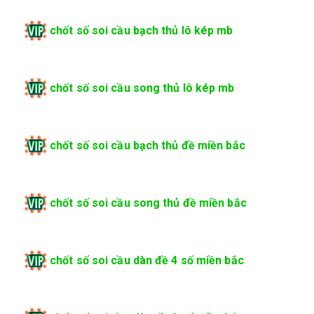
chốt số soi cầu bạch thủ lô kép mb
chốt số soi cầu song thủ lô kép mb
chốt số soi cầu bạch thủ đề miền bắc
chốt số soi cầu song thủ đề miền bắc
chốt số soi cầu dàn đề 4 số miền bắc