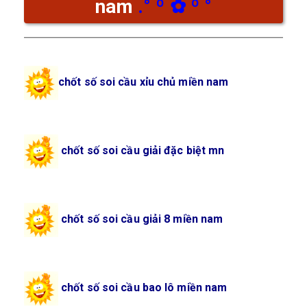
nam
.° º ✿ º °
chốt số soi cầu xỉu chủ miền nam
chốt số soi cầu giải đặc biệt mn
chốt số soi cầu giải 8 miền nam
chốt số soi cầu bao lô miền nam