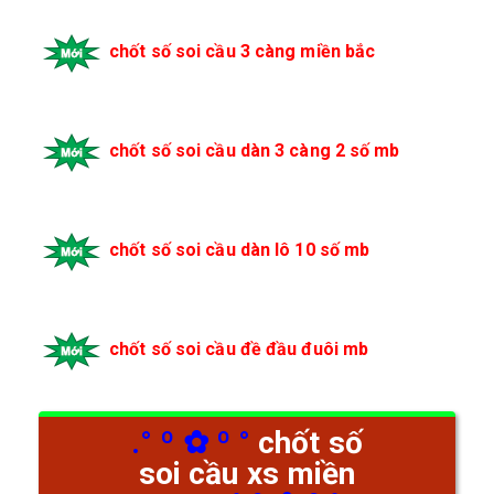
chốt số soi cầu 3 càng miền bắc
chốt số soi cầu dàn 3 càng 2 số mb
chốt số soi cầu dàn lô 10 số mb
chốt số soi cầu đề đầu đuôi mb
.° º ✿ º °
chốt số
soi cầu xs miền