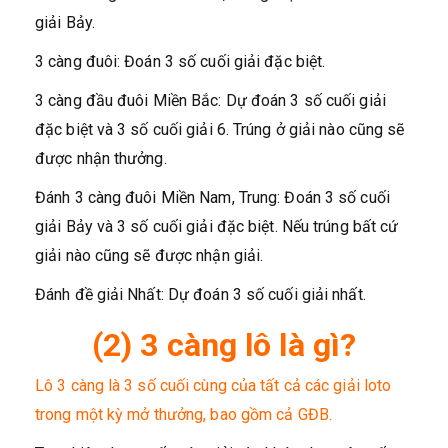
giải Bảy.
3 càng đuôi: Đoán 3 số cuối giải đặc biệt.
3 càng đầu đuôi Miền Bắc: Dự đoán 3 số cuối giải
đặc biệt và 3 số cuối giải 6. Trúng ở giải nào cũng sẽ
được nhận thưởng.
Đánh 3 càng đuôi Miền Nam, Trung: Đoán 3 số cuối
giải Bảy và 3 số cuối giải đặc biệt. Nếu trúng bất cứ
giải nào cũng sẽ được nhận giải.
Đánh đề giải Nhất: Dự đoán 3 số cuối giải nhất.
(2) 3 càng lô là gì?
Lô 3 càng là 3 số cuối cùng của tất cả các giải loto
trong một kỳ mở thưởng, bao gồm cả GĐB.