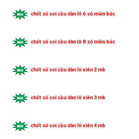
chốt số soi cầu dàn lô 6 số miền bắc
chốt số soi cầu dàn lô 8 số miền bắc
chốt số soi cầu dàn lô xiên 2 mb
chốt số soi cầu dàn lô xiên 3 mb
chốt số soi cầu dàn lô xiên 4 mb