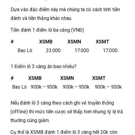
Dựa vào đặc điểm này mà chúng ta có cách tính tiền
đánh và tiền thắng khác nhau.
Tiền đánh 1 điểm lô ba càng (VNĐ):
#
XSMB
XSMN
XSMT
Bao Lô
23.000
17.000
17.000
1 Điểm lô 3 càng ăn bao nhiêu?
#
XSMB
XSMN
XSMT
Bao Lô
900k – 950k
900k – 950k
900k – 950k
Nếu đánh lô 3 càng theo cách ghi vé truyền thống
(offline) thì mức tiền cược sẽ thấp hơn nhưng tỷ lệ trả
thưởng cũng giảm.
Cụ thể là XSMB đánh 1 điểm lô 3 càng hết 20k còn