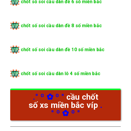
chốt số soi cầu dàn đề 6 số miền bắc
chốt số soi cầu dàn đề 8 số miền bắc
chốt số soi cầu dàn đề 10 số miền bắc
chốt số soi cầu dàn lô 4 số miền bắc
.° º ✿ º °
cầu chốt
số xs miền bắc víp
.
° º ✿ º °