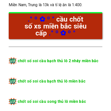
Miền Nam, Trung là 13k và tỉ lệ ăn là 1:400.
.° º ✿ º °
cầu chốt
số xs miền bắc siêu
cấp
.° º ✿ º °
chốt số soi cầu bạch thủ lô 2 nháy miền bắc
chốt số soi cầu bạch thủ lô miền bắc
chốt số soi cầu song thủ lô miền bắc