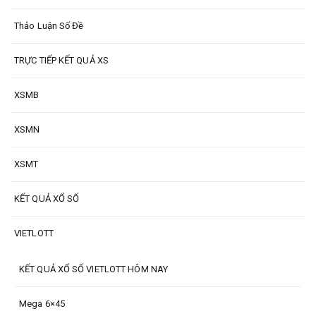
Thảo Luận Số Đề
TRỰC TIẾP KẾT QUẢ XS
XSMB
XSMN
XSMT
KẾT QUẢ XỔ SỐ
VIETLOTT
KẾT QUẢ XỔ SỐ VIETLOTT HÔM NAY
Mega 6×45