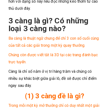
hơn với dạng số này nếu đọc những kèo thơm từ cao
thủ dưới đây.
3 càng là gì? Có những
loại 3 càng nào?
Ba càng là thuật ngữ chung để chỉ 3 con số cuối cùng
của tất cả các giải trong một kỳ quay thưởng.
Chúng còn được viết tắt là 3D tại các trang đánh bạc
trực tuyến.
Càng là chỉ số nằm ở vị trí hàng trăm và chúng có
nhiều sự khác biệt giữa giải lô, đề sẽ được chỉ điểm
ngay sau đây.
(1) 3 càng đề là gì?
Trong mỗi một kỳ mở thưởng chỉ có duy nhất một giải