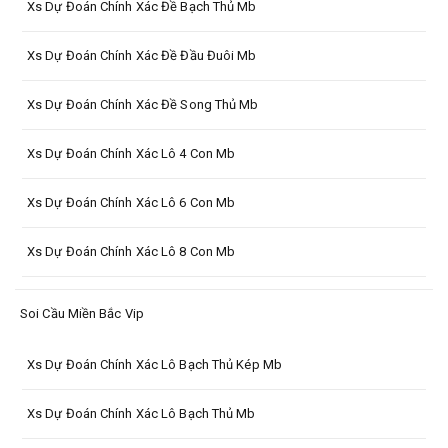
Xs Dự Đoán Chính Xác Đề Bạch Thủ Mb
Xs Dự Đoán Chính Xác Đề Đầu Đuôi Mb
Xs Dự Đoán Chính Xác Đề Song Thủ Mb
Xs Dự Đoán Chính Xác Lô 4 Con Mb
Xs Dự Đoán Chính Xác Lô 6 Con Mb
Xs Dự Đoán Chính Xác Lô 8 Con Mb
Soi Cầu Miền Bắc Vip
Xs Dự Đoán Chính Xác Lô Bạch Thủ Kép Mb
Xs Dự Đoán Chính Xác Lô Bạch Thủ Mb