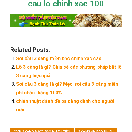
cau lo chinh xac 100
– soi cau lo chinh
Related Posts:
Soi cầu 3 càng miền bắc chính xác cao
Lô 3 càng là gì? Chia sẻ các phương pháp bắt lô
3 càng hiệu quả
Soi cầu 3 càng là gì? Mẹo soi cầu 3 càng miễn
phí chắc thắng 100%
chiến thuật đánh đề ba càng dành cho người
mới
200K 3 CÀNG ĐƯỢC BAO NHIÊU TIỀN
3 CÀNG ĂN BAO NHIÊU