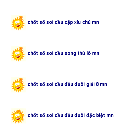
chốt số soi cầu cặp xỉu chủ mn
chốt số soi cầu song thủ lô mn
chốt số soi cầu đầu đuôi giải 8 mn
chốt số soi cầu đầu đuôi đặc biệt mn