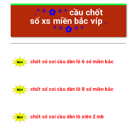
.° º ✿ º °
cầu chốt
số xs miền bắc víp
.
° º ✿ º °
chốt số soi cầu dàn lô 6 số miền bắc
chốt số soi cầu dàn lô 8 số miền bắc
chốt số soi cầu dàn lô xiên 2 mb