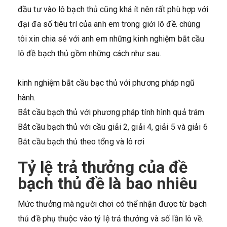
đầu tư vào lô bạch thủ cũng khá ít nên rất phù hợp với
đại đa số tiêu trí của anh em trong giới lô đề. chúng
tôi xin chia sẻ với anh em những kinh nghiệm bắt cầu
lô đề bạch thủ gồm những cách như sau.
kinh nghiệm bắt cầu bạc thủ với phương pháp ngũ
hành.
Bắt cầu bạch thủ với phương pháp tính hình quả trám
Bắt cầu bạch thủ với cầu giải 2, giải 4, giải 5 và giải 6
Bắt cầu bạch thủ theo tổng và lô rơi
Tỷ lệ trả thưởng của đề
bạch thủ đề là bao nhiêu
Mức thưởng mà người chơi có thể nhận được từ bạch
thủ đề phụ thuộc vào tỷ lệ trả thưởng và số lần lô về.