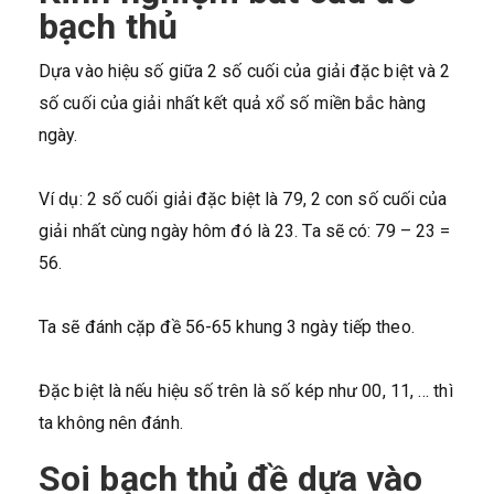
bạch thủ
Dựa vào hiệu số giữa 2 số cuối của giải đặc biệt và 2
số cuối của giải nhất kết quả xổ số miền bắc hàng
ngày.
Ví dụ: 2 số cuối giải đặc biệt là 79, 2 con số cuối của
giải nhất cùng ngày hôm đó là 23. Ta sẽ có: 79 – 23 =
56.
Ta sẽ đánh cặp đề 56-65 khung 3 ngày tiếp theo.
Đặc biệt là nếu hiệu số trên là số kép như 00, 11, … thì
ta không nên đánh.
Soi bạch thủ đề dựa vào