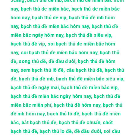
3cang, bach thu de mb, bach thủ de miền bắc hôm
nay, bạch thủ de miền bắc, bạch thủ de miền bắc
hôm nay, bạch thủ de vip, bạch thủ đề mb hôm
nay, bạch thủ đề miền bắc hôm nay, bạch thủ đề
miền bắc ngày hôm nay, bạch thủ đề siêu vip,
bạch thủ đề vip, soi bạch thủ de miền bắc hôm
nay, soi bạch thủ đề miền bắc hôm nay, bạch thủ
đề, song thủ đề, đề đầu đuôi, bạch thủ đề hôm
nay, xem bạch thủ lô đề, cầu bạch thủ đề, bạch thủ
đề, bạch thủ đề mb, bạch thủ đề miền bắc siêu vip,
bạch thủ đề ngày mai, bạch thủ đề miền bắc vip,
bạch thủ đề miền bắc ngày hôm nay, bạch thủ đề
miền bắc miễn phí, bạch thủ đề hôm nay, bạch thủ
đề mb hôm nay, bạch thủ lô đề, bạch thủ đề miền
bắc, bắt bạch thủ đề, bạch thủ đề chuẩn, chốt
bạch thủ đề, bạch thủ lo đề, đề đầu đuôi, soi cầu