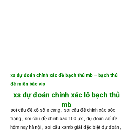
xs dự đoán chính xác đề bạch thủ mb – bạch thủ
đề miền bắc vip
xs dự đoán chính xác lô bạch thủ
mb
soi cầu đề xổ số e càng , soi cầu đề chính xác sóc
trăng , soi cầu đề chính xác 100 ưx , dự đoán số đề
hôm nay hà nội , soi cầu xsmb giải đặc biệt dự đoán ,