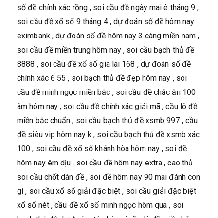
số đề chính xác rồng , soi cầu đề ngày mai ê tháng 9 ,
soi cầu đề xổ số 9 tháng 4 , dự đoán số đề hôm nay
eximbank , dự đoán số đề hôm nay 3 càng miền nam ,
soi cầu đề miền trung hôm nay , soi cầu bạch thủ đề
8888 , soi cầu đề xổ số gia lai 168 , dự đoán số đề
chính xác 6 55 , soi bạch thủ đề đẹp hôm nay , soi
cầu đề minh ngọc miền bắc , soi cầu đề chắc ăn 100
âm hôm nay , soi cầu đề chính xác giải mã , cầu lô đề
miền bắc chuẩn , soi cầu bạch thủ đề xsmb 997 , cầu
đề siêu vip hôm nay k , soi cầu bạch thủ đề xsmb xác
100 , soi cầu đề xổ số khánh hòa hôm nay , soi đề
hôm nay êm dịu , soi cầu đề hôm nay extra , cao thủ
soi cầu chốt dàn đề , soi đề hôm nay 90 mai đánh con
gì , soi cầu xổ số giải đặc biệt , soi cầu giải đặc biệt
xổ số nét , cầu đề xổ số minh ngọc hôm qua , soi