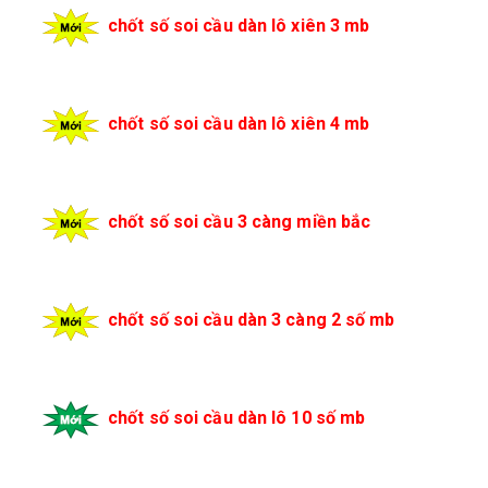
chốt số soi cầu dàn lô xiên 3 mb
chốt số soi cầu dàn lô xiên 4 mb
chốt số soi cầu 3 càng miền bắc
chốt số soi cầu dàn 3 càng 2 số mb
chốt số soi cầu dàn lô 10 số mb