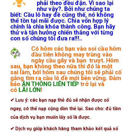
phải theo đều đặn. Vì sao lại
như vậy?. Bởi như chúng ta
biết: Cầu lô hay đề cũng thế, nó không
thể tồn tại mãi được. Chia vốn hợp lý
chính là chìa khóa thành công. Bạn hãy
thử và tận hưởng chiến thắng với từng
con số chúng tôi đưa ra!!!..
Có hôm các bạn vào
soi cầu
hôm
đầu tiên không may trùng vào
ngày cầu gãy và bạn trượt. Hôm
sau, bạn không theo nữa thì đó là một
sai lầm, bởi hôm sau chúng tôi sẽ phải cố
gắng tìm ra cầu lô đề mới bền vững. Đảm
bảo
ĂN THÔNG LIÊN TIẾP
trở lại và
có
LÃI LỚN
!
✔ Lưu ý: các bạn nạp thẻ đủ sẽ nhận được số
ngay, có thể nạp cộng dồn thẻ lại. Sao cho: đủ tiền
của dịch vụ bạn muốn lấy số là được.
✔ Dịch vụ giúp khách hàng tham khảo kết quả xổ