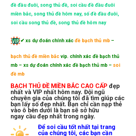
đề đầu đuôi, song thủ đề, soi cầu đề đầu đuôi
miền bắc, song thủ đề hôm nay, số đề đầu đuôi,
soi cầu song thủ đề, song thủ đề hôm nay
✔ xs dự đoán chính xác
đề bạch thủ mb
–
bạch thủ đề miền bắc
vip. chính xác đề bạch thủ
mb – xs dự đoán chính xác đề bạch thủ mb –
soi
đề mb
BẠCH THỦ ĐỀ MIỀN BẮC CAO CẤP
đẹp
nhất và VIP nhất hôm nay. Đội ngũ
chuyên gia của chúng tôi đã tìm giúp các
bạn lấy số đẹp nhất. Bạn chỉ cần nạp thẻ
vào ô bên dưới là bạn sẽ sở hữu
ngay
cầu
đẹp nhất trong ngày.
Để soi cầu tốt nhất tại trang
của chúng tôi, các bạn cần