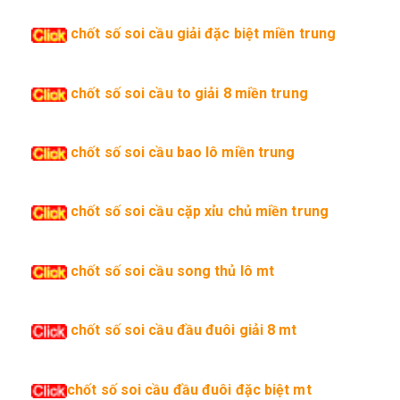
chốt số soi cầu giải đặc biệt miền trung
chốt số soi cầu to giải 8 miền trung
chốt số soi cầu bao lô miền trung
chốt số soi cầu cặp xỉu chủ miền trung
chốt số soi cầu song thủ lô mt
chốt số soi cầu đầu đuôi giải 8 mt
chốt số soi cầu đầu đuôi đặc biệt mt