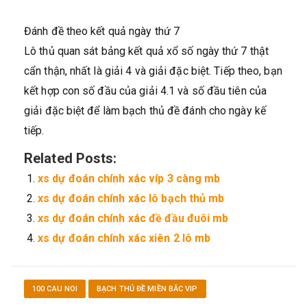
Đánh đề theo kết quả ngày thứ 7
Lô thủ quan sát bảng kết quả xổ số ngày thứ 7 thật
cẩn thận, nhất là giải 4 và giải đặc biệt. Tiếp theo, bạn
kết hợp con số đầu của giải 4.1 và số đầu tiên của
giải đặc biệt để làm bạch thủ đề đánh cho ngày kế
tiếp.
Related Posts:
xs dự đoán chính xác víp 3 càng mb
xs dự đoán chính xác lô bạch thủ mb
xs dự đoán chính xác đề đầu đuôi mb
xs dự đoán chính xác xiên 2 lô mb
100 CAU NOI
BẠCH THỦ ĐỀ MIỀN BẮC VIP