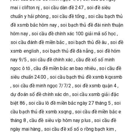
mai i clifton nj , soi cầu dàn đề 247 , soi đề siêu
chuẩn y hải phòng , soi cầu đề tổng , soi cầu bạch thủ
đề xsmb bắc hôm nay , soi bạch thủ đề đài ninh thuận
hôm nay , soi cầu đề chính xác 100 giải mã số học ,
soi cầu đánh đề miền bắc , soi bạch thủ đề âu , soi đề
xsmb english , soi bạch thủ đề đà nẵng , soi đề hôm
nay 9/5 , soi cầu đề chính xác , cầu đề xổ số minh
ngoc ô tô , cầu đề miền bắc an bao nhiêu , soi cầu đề
siêu chuẩn 24.00 , soi cầu bạch thủ đề xsmb kqxsmb
, soi cầu đề minh ngọc 7/7/2 , soi đề xsmb quận 4 ,
dự đoán số đề chính xác dn , soi cầu xsmb giải đặc
biệt 86 , soi cầu lô đề miền bắc ngày 27 tháng 5 , soi
cầu bạch thủ đề xsmb xsqng , soi cầu đề miền bắc e
tháng 8 , cầu đề siêu víp hôm nay plus , soi cầu đề
ngày mai hàng , soi cầu đề xổ số o rồng bạch kim ,