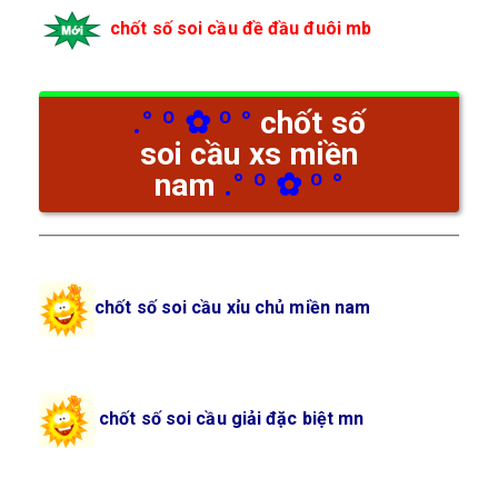
chốt số soi cầu đề đầu đuôi mb
.° º ✿ º °
chốt số
soi cầu xs miền
nam
.° º ✿ º °
chốt số soi cầu xỉu chủ miền nam
chốt số soi cầu giải đặc biệt mn