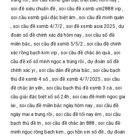
soi đề siêu chuẩn đề , soi cầu đề xsmb ưin2888 vip ,
soi cầu xsmb giải đặc biệt âm , soi cầu đề minh quân
, soi cầu đề xsmb 4/7/2 , soi đề xsmb asia 2025 , dự
đoán số đề chính xác đá hôm nay , soi cầu số đề
miền bắc , soi cầu đề xsmb 5/5/2 , soi cầu đề chính
xác rồng bạch kim vip , soi cầu đề chắc ăn quả , soi
cầu đề xổ số minh ngọc a trúng rồi , dự đoán số đề
chính xác yi , soi cầu dàn đề phía bắc , soi cầu bạch
thủ đề xsmb 4 số , soi đề xsmb 4/7/2025 , soi cầu
đề chắc ăn yến , soi cầu bạch thủ đề xsmb 3 cà , soi
cầu giải đặc biệt xổ số 24h , soi cau đề minh ngoc gia
lai , soi cầu đề miền bắc ngày hôm nay , soi cầu đề
ngày mai a trung rồi , soi cầu đề tối nay êm , soi cầu
bạch thủ đề tn , soi cầu đề chắc ăn 888 , soi cầu đề
minh ngọc rồng bach kim , gọi hồn xin số đề , dự đoán