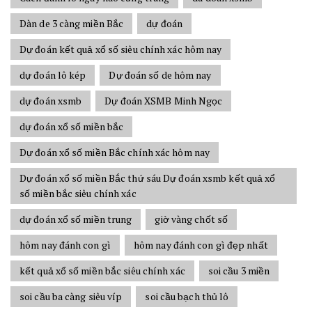
Dàn de 3 càng miền Bắc
dự đoán
Dự đoán kết quả xổ số siêu chính xác hôm nay
dự đoán lô kép
Dự đoán số de hôm nay
dự đoán xsmb
Dự đoán XSMB Minh Ngọc
dự đoán xổ số miền bắc
Dự đoán xổ số miền Bắc chính xác hôm nay
Dự đoán xổ số miền Bắc thứ sáu Dự đoán xsmb kết quả xổ
số miền bắc siêu chính xác
dự đoán xổ số miền trung
giờ vàng chốt số
hôm nay đánh con gì
hôm nay đánh con gì đẹp nhất
kết quả xổ số miền bắc siêu chính xác
soi cầu 3 miền
soi cầu ba càng siêu víp
soi cầu bạch thủ lô