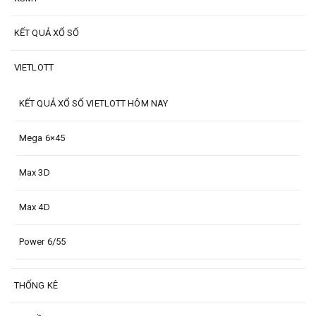
KẾT QUẢ XỔ SỐ
VIETLOTT
KẾT QUẢ XỔ SỐ VIETLOTT HÔM NAY
Mega 6×45
Max 3D
Max 4D
Power 6/55
THỐNG KÊ