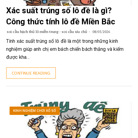
Xác suất trúng số lô đề là gì?
Công thức tính lô đề Miền Bắc
soi cầu bạch thủ lô miền trung - soi cầu xíu chủ
08/05/2026
Tính xác suất trúng số lô đề là một trong những kinh
nghiệm giúp anh chị em bách chiến bách thắng và kiếm
được kha…
CONTINUE READING
KINH NGHIỆM CHƠI XỔ SỐ