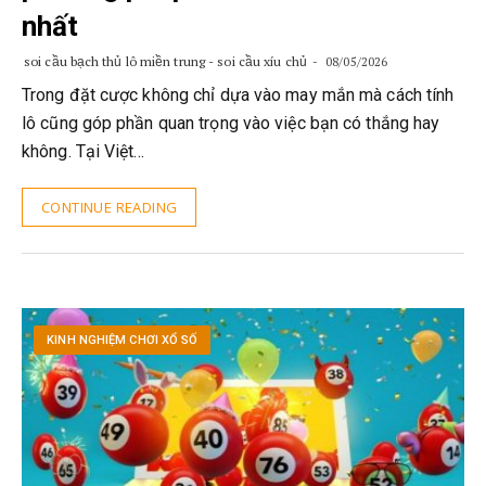
nhất
soi cầu bạch thủ lô miền trung - soi cầu xíu chủ
08/05/2026
Trong đặt cược không chỉ dựa vào may mắn mà cách tính
lô cũng góp phần quan trọng vào việc bạn có thắng hay
không. Tại Việt…
CONTINUE READING
KINH NGHIỆM CHƠI XỔ SỐ