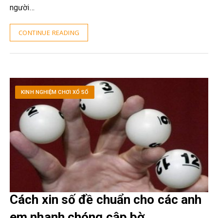
người…
CONTINUE READING
KINH NGHIỆM CHƠI XỔ SỐ
Cách xin số đề chuẩn cho các anh
em nhanh chóng cập bờ