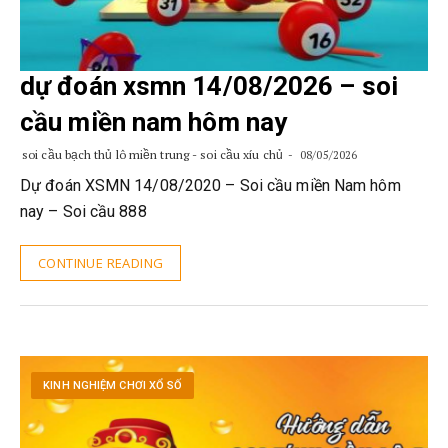
dự đoán xsmn 14/08/2026 – soi
cầu miền nam hôm nay
soi cầu bạch thủ lô miền trung - soi cầu xíu chủ
08/05/2026
Dự đoán XSMN 14/08/2020 – Soi cầu miền Nam hôm
nay – Soi cầu 888
CONTINUE READING
KINH NGHIỆM CHƠI XỔ SỐ