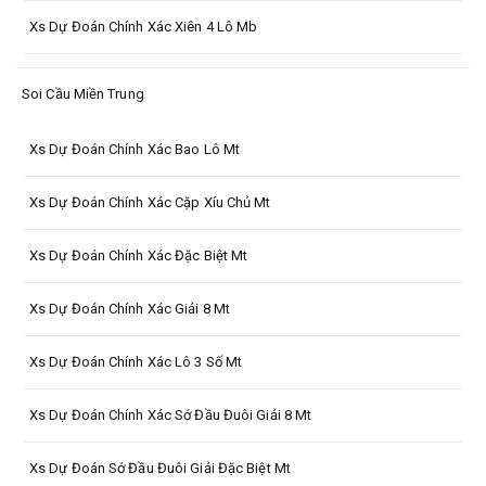
Xs Dự Đoán Chính Xác Xiên 4 Lô Mb
Soi Cầu Miền Trung
Xs Dự Đoán Chính Xác Bao Lô Mt
Xs Dự Đoán Chính Xác Cặp Xíu Chủ Mt
Xs Dự Đoán Chính Xác Đặc Biệt Mt
Xs Dự Đoán Chính Xác Giải 8 Mt
Xs Dự Đoán Chính Xác Lô 3 Số Mt
Xs Dự Đoán Chính Xác Sớ Đầu Đuôi Giải 8 Mt
Xs Dự Đoán Sớ Đầu Đuôi Giải Đặc Biệt Mt