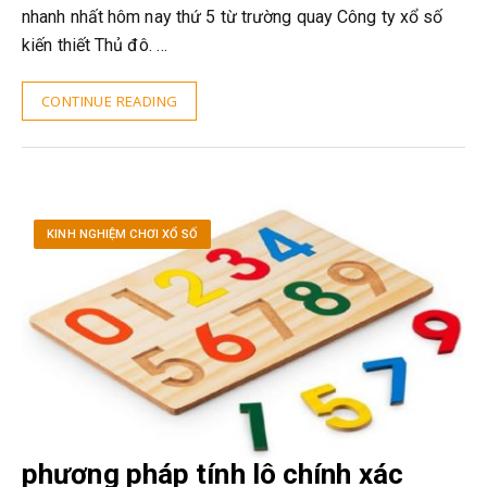
nhanh nhất hôm nay thứ 5 từ trường quay Công ty xổ số
kiến thiết Thủ đô. …
CONTINUE READING
KINH NGHIỆM CHƠI XỔ SỐ
phương pháp tính lô chính xác