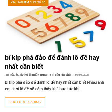
KINH NGHIỆM CHƠI XỔ SỐ
bí kíp phá đảo để đánh lô đề hay
nhất cần biết
soi cầu bạch thủ lô miền trung - soi cầu xíu chủ
08/05/2026
bí kíp phá đảo để đánh lô đề hay nhất cần biết Nhiều anh
em chơi lô đề sẽ cảm thấy khá bực tức khi…
CONTINUE READING