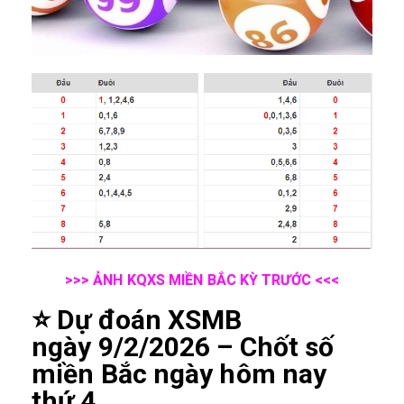
>>> ẢNH KQXS MIỀN BẮC KỲ TRƯỚC <<<
⭐
Dự đoán XSMB
ngày 9/2/2026 – Chốt số
miền Bắc ngày hôm nay
thứ 4