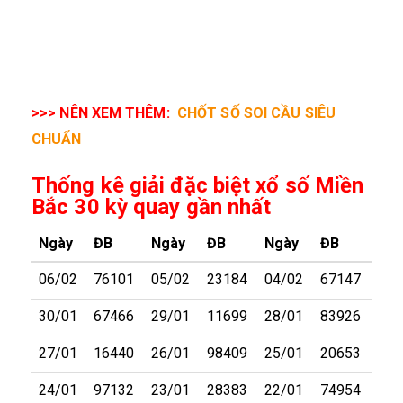
>>> NÊN XEM THÊM:
CHỐT SỐ SOI CẦU SIÊU
CHUẨN
Thống kê giải đặc biệt xổ số Miền
Bắc 30 kỳ quay gần nhất
Ngày
ĐB
Ngày
ĐB
Ngày
ĐB
06/02
761
01
05/02
231
84
04/02
671
47
30/01
674
66
29/01
116
99
28/01
839
26
27/01
164
40
26/01
984
09
25/01
206
53
24/01
971
32
23/01
283
83
22/01
749
54