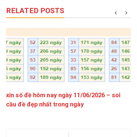
RELATED POSTS
xin số đề hôm nay ngày 11/06/2026 – soi
cầu đề đẹp nhất trong ngày
Điều