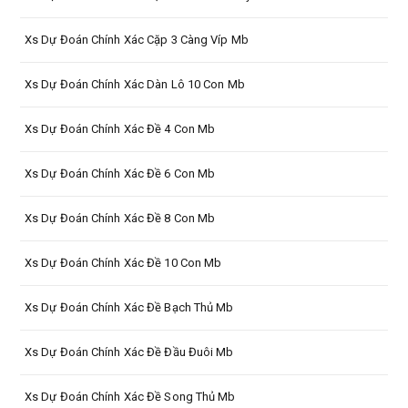
Xs Dự Đoán Chính Xác Cặp 3 Càng Víp Mb
Xs Dự Đoán Chính Xác Dàn Lô 10 Con Mb
Xs Dự Đoán Chính Xác Đề 4 Con Mb
Xs Dự Đoán Chính Xác Đề 6 Con Mb
Xs Dự Đoán Chính Xác Đề 8 Con Mb
Xs Dự Đoán Chính Xác Đề 10 Con Mb
Xs Dự Đoán Chính Xác Đề Bạch Thủ Mb
Xs Dự Đoán Chính Xác Đề Đầu Đuôi Mb
Xs Dự Đoán Chính Xác Đề Song Thủ Mb