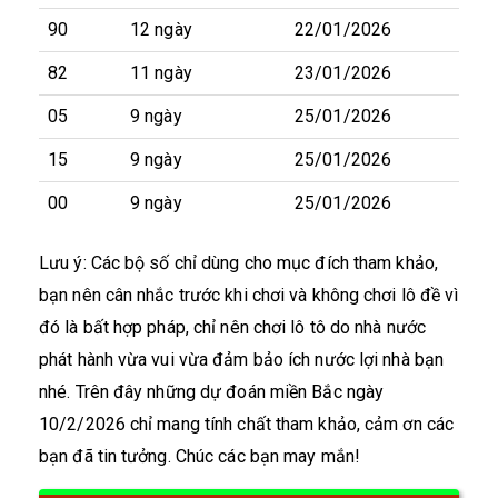
90
12 ngày
22/01/2026
82
11 ngày
23/01/2026
05
9 ngày
25/01/2026
15
9 ngày
25/01/2026
00
9 ngày
25/01/2026
Lưu ý: Các bộ số chỉ dùng cho mục đích tham khảo,
bạn nên cân nhắc trước khi chơi và không chơi lô đề vì
đó là bất hợp pháp, chỉ nên chơi lô tô do nhà nước
phát hành vừa vui vừa đảm bảo ích nước lợi nhà bạn
nhé. Trên đây những dự đoán miền Bắc ngày
10/2/2026 chỉ mang tính chất tham khảo, cảm ơn các
bạn đã tin tưởng. Chúc các bạn may mắn!