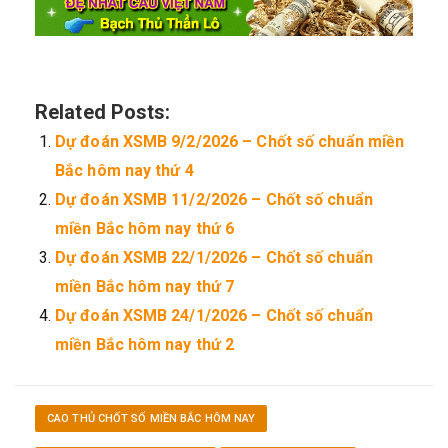
– soi cau lo chinh
Related Posts:
Dự đoán XSMB 9/2/2026 – Chốt số chuẩn miền
Bắc hôm nay thứ 4
Dự đoán XSMB 11/2/2026 – Chốt số chuẩn
miền Bắc hôm nay thứ 6
Dự đoán XSMB 22/1/2026 – Chốt số chuẩn
miền Bắc hôm nay thứ 7
Dự đoán XSMB 24/1/2026 – Chốt số chuẩn
miền Bắc hôm nay thứ 2
CAO THỦ CHỐT SỐ MIỀN BẮC HÔM NAY