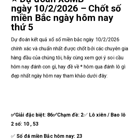
ngày 10/2/2026 – Chốt số
miền Bắc ngày hôm nay
thứ 5
Dự đoán kết quả xổ số miền bắc ngày 10/2/2026
chính xác và chuẩn nhất được chốt bởi các chuyên gia
hàng đầu của chúng tôi, hãy cùng xem gợi ý soi cầu
hôm nay đánh con gì, hay đề về
*
hôm qua đánh lô gì
đẹp nhất ngày hôm nay tham khảo dưới đây:
✅Giải đặc biệt: 86
✅Chạm đề:
2
✅
Lô xiên / Bao lô
2 số: 10 , 53
✅
Số đá miền Bắc hôm nay: 23