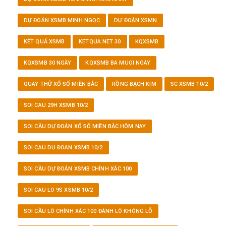
DỰ ĐOÁN XSMB MINH NGỌC
DỰ ĐOÁN XSMN
KẾT QUẢ XSMB
KETQUA.NET 30
KQXSMB
KQXSMB 30 NGÀY
KQXSMB BA MUOI NGÀY
QUAY THỬ XỔ SỐ MIỀN BẮC
RỒNG BẠCH KIM
SC XSMB 10/2
SOI CAU 29H XSMB 10/2
SOI CẦU DỰ ĐOÁN XỔ SỐ MIỀN BẮC HÔM NAY
SOI CAU DU ĐOAN XSMB 10/2
SOI CẦU DỰ ĐOÁN XSMB CHÍNH XÁC 100
SOI CAU LO 9S XSMB 10/2
SOI CẦU LÔ CHÍNH XÁC 100 ĐÁNH LÔ KHÔNG LỖ