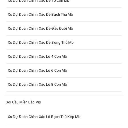
Xs Dự Đoán Chính Xác Đề 10 Con Mb
Xs Dự Đoán Chính Xác Đề Bạch Thủ Mb
Xs Dự Đoán Chính Xác Đề Đầu Đuôi Mb
Xs Dự Đoán Chính Xác Đề Song Thủ Mb
Xs Dự Đoán Chính Xác Lô 4 Con Mb
Xs Dự Đoán Chính Xác Lô 6 Con Mb
Xs Dự Đoán Chính Xác Lô 8 Con Mb
Soi Cầu Miền Bắc Vip
Xs Dự Đoán Chính Xác Lô Bạch Thủ Kép Mb