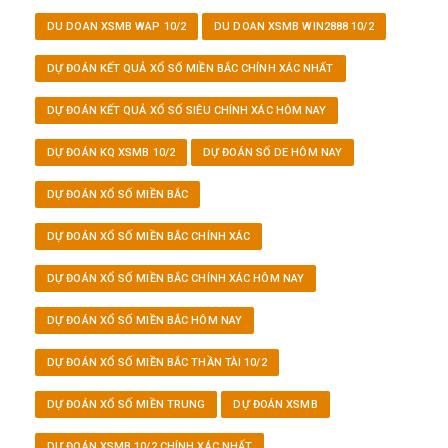
DU DOAN XSMB WAP 10/2
DU DOAN XSMB WIN2888 10/2
DỰ ĐOÁN KẾT QUẢ XỔ SỐ MIỀN BẮC CHÍNH XÁC NHẤT
DỰ ĐOÁN KẾT QUẢ XỔ SỐ SIÊU CHÍNH XÁC HÔM NAY
DỰ ĐOÁN KQ XSMB 10/2
DỰ ĐOÁN SỐ DE HÔM NAY
DỰ ĐOÁN XỔ SỐ MIỀN BẮC
DỰ ĐOÁN XỔ SỐ MIỀN BẮC CHÍNH XÁC
DỰ ĐOÁN XỔ SỐ MIỀN BẮC CHÍNH XÁC HÔM NAY
DỰ ĐOÁN XỔ SỐ MIỀN BẮC HÔM NAY
DỰ ĐOÁN XỔ SỐ MIỀN BẮC THẦN TÀI 10/2
DỰ ĐOÁN XỔ SỐ MIỀN TRUNG
DỰ ĐOÁN XSMB
DỰ ĐOÁN XSMB 10/2 CHÍNH XÁC NHẤT