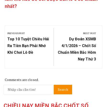
nhất?
Điều
hướng
PREVIOUS POST
NEXT POST
Previous
Next
bài
Top 10 Tuyệt Chiêu Hái
Dự Đoán XSMB
Post:
Post:
Ra Tiền Bạn Phải Nhớ
4/1/2026 – Chốt Số
viết
Khi Chơi Lô Đề
Chuẩn Miền Bắc Hôm
Nay Thứ 3
Comments are closed.
Search
CHIỀU NAY MIỀN BẮC CHỐT SỐ