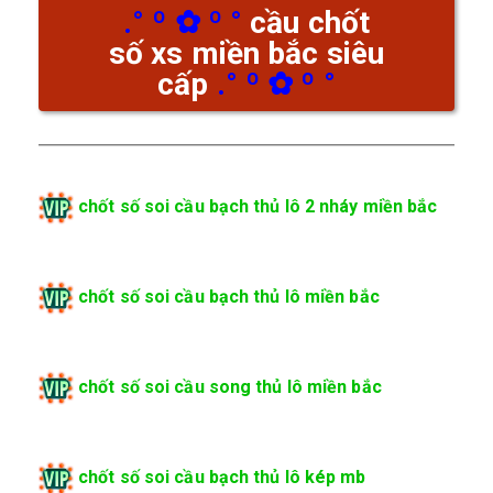
.° º ✿ º °
cầu chốt
số xs miền bắc siêu
cấp
.° º ✿ º °
chốt số soi cầu bạch thủ lô 2 nháy miền bắc
chốt số soi cầu bạch thủ lô miền bắc
chốt số soi cầu song thủ lô miền bắc
chốt số soi cầu bạch thủ lô kép mb