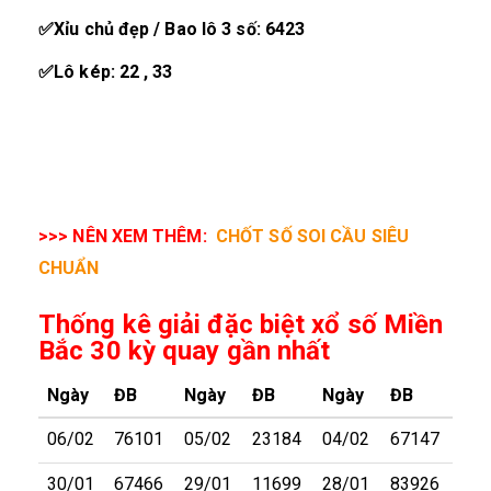
✅Xỉu chủ đẹp / Bao lô 3 số: 6423
✅Lô kép: 22 , 33
>>> NÊN XEM THÊM:
CHỐT SỐ SOI CẦU SIÊU
CHUẨN
Thống kê giải đặc biệt xổ số Miền
Bắc 30 kỳ quay gần nhất
Ngày
ĐB
Ngày
ĐB
Ngày
ĐB
06/02
761
01
05/02
231
84
04/02
671
47
30/01
674
66
29/01
116
99
28/01
839
26