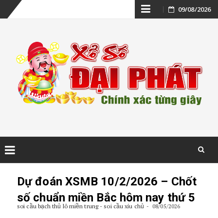
Skip
09/08/2026
to
content
Skip
to
Dự đoán XSMB 10/2/2026 – Chốt
content
số chuẩn miền Bắc hôm nay thứ 5
soi cầu bạch thủ lô miền trung - soi cầu xíu chủ
08/05/2026