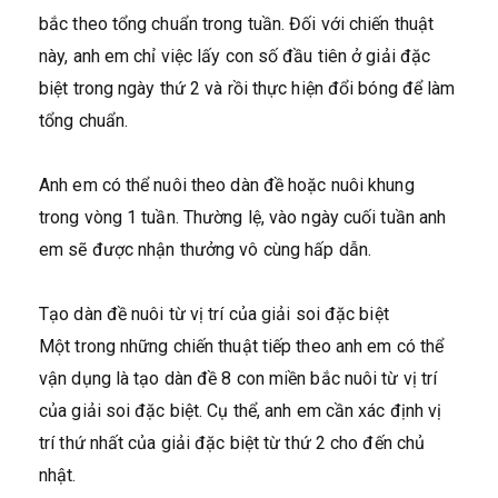
bắc theo tổng chuẩn trong tuần. Đối với chiến thuật
này, anh em chỉ việc lấy con số đầu tiên ở giải đặc
biệt trong ngày thứ 2 và rồi thực hiện đổi bóng để làm
tổng chuẩn.
Anh em có thể nuôi theo dàn đề hoặc nuôi khung
trong vòng 1 tuần. Thường lệ, vào ngày cuối tuần anh
em sẽ được nhận thưởng vô cùng hấp dẫn.
Tạo dàn đề nuôi từ vị trí của giải soi đặc biệt
Một trong những chiến thuật tiếp theo anh em có thể
vận dụng là tạo dàn đề 8 con miền bắc nuôi từ vị trí
của giải soi đặc biệt. Cụ thể, anh em cần xác định vị
trí thứ nhất của giải đặc biệt từ thứ 2 cho đến chủ
nhật.