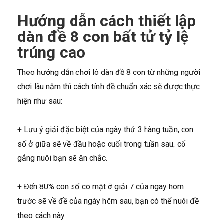
Hướng dẫn cách thiết lập
dàn đề 8 con bất tử tỷ lệ
trúng cao
Theo hướng dẫn chơi lô dàn đề 8 con từ những người
chơi lâu năm thì cách tính đề chuẩn xác sẽ được thực
hiện như sau:
+ Lưu ý giải đặc biệt của ngày thứ 3 hàng tuần, con
số ở giữa sẽ về đầu hoặc cuối trong tuần sau, cố
gắng nuôi bạn sẽ ăn chắc.
+ Đến 80% con số có mặt ở giải 7 của ngày hôm
trước sẽ về đề của ngày hôm sau, bạn có thể nuôi đề
theo cách này.