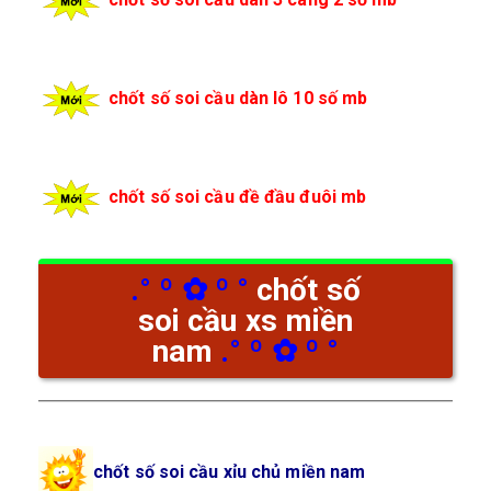
chốt số soi cầu dàn lô 10 số mb
chốt số soi cầu đề đầu đuôi mb
.° º ✿ º °
chốt số
soi cầu xs miền
nam
.° º ✿ º °
chốt số soi cầu xỉu chủ miền nam