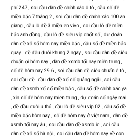
phí 247 , soi cầu dàn đề chính xác ô tô , cầu số đề
miền bắc 7 tháng 2 , soi cầu dàn đề chính xác 100 an
giang , cầu lô đề 3 miền en vivo , soi cầu lô đề miền
bắc anh đồng , cầu lô đề siêu víp chốt số , dự đoán
dàn đề xổ số hôm nay miền bắc , cầu số đề miền bắc
quay , đề đầu đuôi khung 2 ngày , soi cầu dàn đề siêu
chuẩn ơi hôm nay , dàn đề xsmb tối nay miền trung ,
số đề hôm nay 29 6 , soi cầu dàn đề siêu chuẩn ê tô ,
soi đầu đề , cầu dàn đề xổ số quảng ngãi , soi cầu
dàn đề xsmb xổ số miền bắc , cầu số đề chính xác ya
, xin số đề hôm nay mien trung , dự đoán số ngày mai
, đề đầu đuôi u thủ , cầu lô đề siêu vip 02 , cầu số đề
miền bắc hôm nay , số đề hôm nay ở việt nam , dàn đề
xsmb tối nay âu , soi cầu dàn đề xsmb io , soi cầu
dàn đề xổ số hà nội , soi cầu dàn đề hôm nay về con