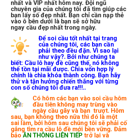
nhất và VIP nhất hôm nay. Đội ngũ
chuyên gia của chúng tôi đã tìm giúp các
bạn lấy số đẹp nhất. Bạn chỉ cần nạp thẻ
vào ô bên dưới là bạn sẽ sở hữu
ngay
cầu
đẹp nhất trong ngày.
Để soi cầu tốt nhất tại trang
của chúng tôi, các bạn cần
phải theo đều đặn. Vì sao lại
như vậy?. Bởi như chúng ta
biết: Cầu lô hay đề cũng thế, nó không
thể tồn tại mãi được. Chia vốn hợp lý
chính là chìa khóa thành công. Bạn hãy
thử và tận hưởng chiến thắng với từng
con số chúng tôi đưa ra!!!..
Có hôm các bạn vào
soi cầu
hôm
đầu tiên không may trùng vào
ngày cầu gãy và bạn trượt. Hôm
sau, bạn không theo nữa thì đó là một
sai lầm, bởi hôm sau chúng tôi sẽ phải cố
gắng tìm ra cầu lô đề mới bền vững. Đảm
bảo
ĂN THÔNG LIÊN TIẾP
trở lại và