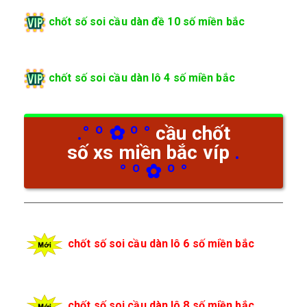
chốt số soi cầu dàn đề 10 số miền bắc
chốt số soi cầu dàn lô 4 số miền bắc
.° º ✿ º °
cầu chốt
số xs miền bắc víp
.
° º ✿ º °
chốt số soi cầu dàn lô 6 số miền bắc
chốt số soi cầu dàn lô 8 số miền bắc