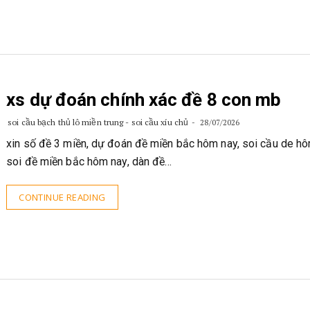
xs dự đoán chính xác đề 8 con mb
soi cầu bạch thủ lô miền trung - soi cầu xíu chủ
28/07/2026
xin số đề 3 miền, dự đoán đề miền bắc hôm nay, soi cầu de hô
soi đề miền bắc hôm nay, dàn đề…
CONTINUE READING