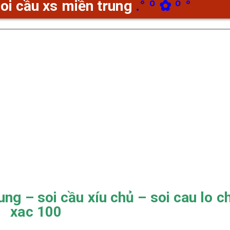
oi cầu xs miền trung
.° º ✿ º °
ung – soi cầu xíu chủ – soi cau lo c
xac 100