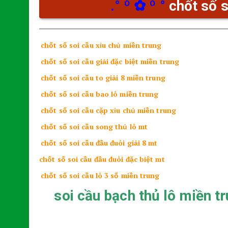
.° º ✿ º °
chốt số s
chốt số soi cầu xỉu chủ miền trung
chốt số soi cầu giải đặc biệt miền trung
chốt số soi cầu to giải 8 miền trung
chốt số soi cầu bao lô miền trung
chốt số soi cầu cặp xỉu chủ miền trung
chốt số soi cầu song thủ lô mt
chốt số soi cầu đầu đuôi giải 8 mt
chốt số soi cầu đầu đuôi đặc biệt mt
chốt số soi cầu lô 3 số miền trung
soi cầu bạch thủ lô miền tr