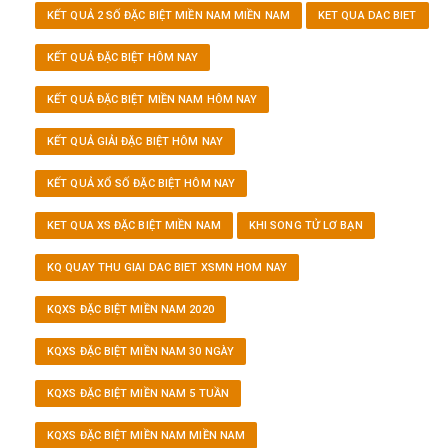
KẾT QUẢ 2 SỐ ĐẶC BIỆT MIỀN NAM MIỀN NAM
KET QUA DAC BIET
KẾT QUẢ ĐẶC BIỆT HÔM NAY
KẾT QUẢ ĐẶC BIỆT MIỀN NAM HÔM NAY
KẾT QUẢ GIẢI ĐẶC BIỆT HÔM NAY
KẾT QUẢ XỔ SỐ ĐẶC BIỆT HÔM NAY
KET QUA XS ĐẶC BIỆT MIỀN NAM
KHI SONG TỬ LƠ BẠN
KQ QUAY THU GIAI DAC BIET XSMN HOM NAY
KQXS ĐẶC BIỆT MIỀN NAM 2020
KQXS ĐẶC BIỆT MIỀN NAM 30 NGÀY
KQXS ĐẶC BIỆT MIỀN NAM 5 TUẦN
KQXS ĐẶC BIỆT MIỀN NAM MIỀN NAM