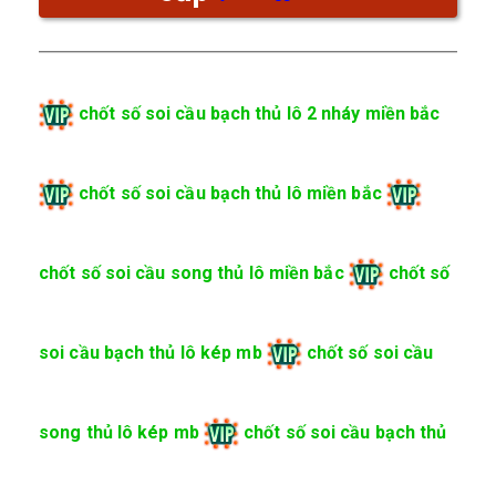
chốt số soi cầu bạch thủ lô 2 nháy miền bắc
chốt số soi cầu bạch thủ lô miền bắc
chốt số soi cầu song thủ lô miền bắc
chốt số
soi cầu bạch thủ lô kép mb
chốt số soi cầu
song thủ lô kép mb
chốt số soi cầu bạch thủ