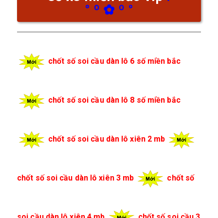
° º ✿ º °
chốt số soi cầu dàn lô 6 số miền bắc
chốt số soi cầu dàn lô 8 số miền bắc
chốt số soi cầu dàn lô xiên 2 mb
chốt số soi cầu dàn lô xiên 3 mb
chốt số
soi cầu dàn lô xiên 4 mb
chốt số soi cầu 3