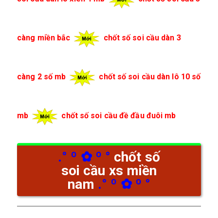
càng miền bắc
chốt số soi cầu dàn 3
càng 2 số mb
chốt số soi cầu dàn lô 10 số
mb
chốt số soi cầu đề đầu đuôi mb
.° º ✿ º °
chốt số
soi cầu xs miền
nam
.° º ✿ º °