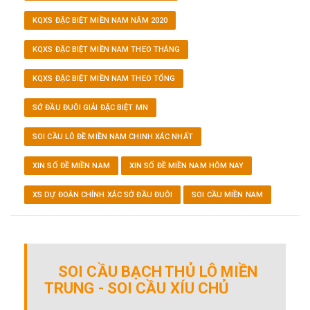
KQXS ĐẶC BIỆT MIỀN NAM NĂM 2020
KQXS ĐẶC BIỆT MIỀN NAM THEO THÁNG
KQXS ĐẶC BIỆT MIỀN NAM THEO TỔNG
SỚ ĐẦU ĐUÔI GIẢI ĐẶC BIỆT MN
SOI CẦU LÔ ĐỀ MIỀN NAM CHINH XÁC NHẤT
XIN SỐ ĐỀ MIỀN NAM
XIN SỐ ĐỀ MIỀN NAM HÔM NAY
XS DỰ ĐOÁN CHÍNH XÁC SỚ ĐẦU ĐUÔI
SOI CẦU MIỀN NAM
SOI CẦU BẠCH THỦ LÔ MIỀN
TRUNG - SOI CẦU XÍU CHỦ