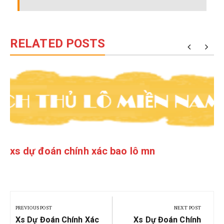
RELATED POSTS
xs dự đoán chính xác bao lô mn
Điều
hướng
PREVIOUS POST
NEXT POST
Previous
Next
bài
Xs Dự Đoán Chính Xác
Xs Dự Đoán Chính