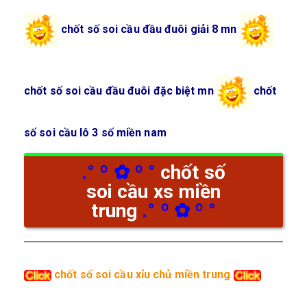
chốt số soi cầu đầu đuôi giải 8 mn
chốt số soi cầu đầu đuôi đặc biệt mn
chốt
số soi cầu lô 3 số miền nam
.° º ✿ º °
chốt số
soi cầu xs miền
trung
.° º ✿ º °
chốt số soi cầu xỉu chủ miền trung