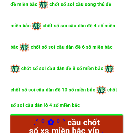
đề miền bắc
chốt số soi cầu song thủ đề
miền bắc
chốt số soi cầu dàn đề 4 số miền
bắc
chốt số soi cầu dàn đề 6 số miền bắc
chốt số soi cầu dàn đề 8 số miền bắc
chốt số soi cầu dàn đề 10 số miền bắc
chốt
số soi cầu dàn lô 4 số miền bắc
.° º ✿ º °
cầu chốt
số xs miền bắc víp
.