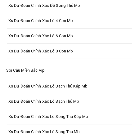
Xs Dự Đoán Chính Xác Đề Song Thủ Mb
Xs Dự Đoán Chính Xác Lô 4 Con Mb
Xs Dự Đoán Chính Xác Lô 6 Con Mb
Xs Dự Đoán Chính Xác Lô 8 Con Mb
Soi Cầu Miền Bắc Vip
Xs Dự Đoán Chính Xác Lô Bạch Thủ Kép Mb
Xs Dự Đoán Chính Xác Lô Bạch Thủ Mb
Xs Dự Đoán Chính Xác Lô Song Thủ Kép Mb
Xs Dự Đoán Chính Xác Lô Song Thủ Mb