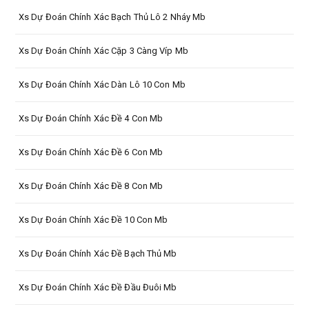
Xs Dự Đoán Chính Xác Bạch Thủ Lô 2 Nháy Mb
Xs Dự Đoán Chính Xác Cặp 3 Càng Víp Mb
Xs Dự Đoán Chính Xác Dàn Lô 10 Con Mb
Xs Dự Đoán Chính Xác Đề 4 Con Mb
Xs Dự Đoán Chính Xác Đề 6 Con Mb
Xs Dự Đoán Chính Xác Đề 8 Con Mb
Xs Dự Đoán Chính Xác Đề 10 Con Mb
Xs Dự Đoán Chính Xác Đề Bạch Thủ Mb
Xs Dự Đoán Chính Xác Đề Đầu Đuôi Mb