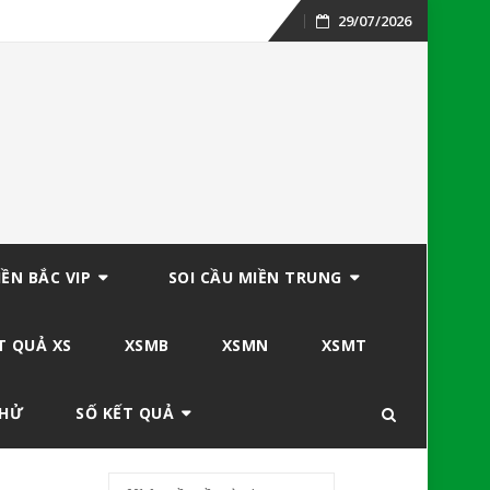
29/07/2026
Skip
to
content
IỀN BẮC VIP
SOI CẦU MIỀN TRUNG
T QUẢ XS
XSMB
XSMN
XSMT
THỬ
SỐ KẾT QUẢ