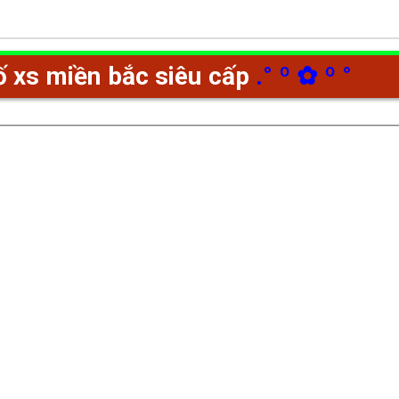
ố xs miền bắc siêu cấp
.° º ✿ º °