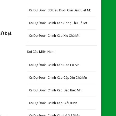
Xs Dự Đoán Sớ Đầu Đuôi Giải Đặc Biệt Mt
Xs Dự Đoán Chính Xác Song Thủ Lô Mt
ất bại,
Xs Dự Đoán Chính Xác Xíu Chủ Mt
Soi Cầu Miền Nam
Xs Dự Đoán Chính Xác Bao Lô Mn
Xs Dự Đoán Chính Xác Cặp Xíu Chủ Mn
Xs Dự Đoán Chính Xác Đặc Biệt Mn
Xs Dự Đoán Chính Xác Giải 8 Mn
Xs Dự Đoán Chính Xác Lô 3 Số Mn