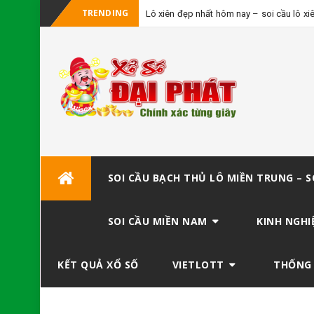
TRENDING
Lô xiên đẹp nhất hôm nay – soi cầu lô xi
Skip
SOI CẦU BẠCH THỦ LÔ MIỀN TRUNG – S
to
content
SOI CẦU MIỀN NAM
KINH NGHI
KẾT QUẢ XỔ SỐ
VIETLOTT
THỐNG 