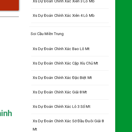
Xs Dự Đoán Chính Xác Xiên 3 Lô Mb
Xs Dự Đoán Chính Xác Xiên 4 Lô Mb
Soi Cầu Miền Trung
Xs Dự Đoán Chính Xác Bao Lô Mt
Xs Dự Đoán Chính Xác Cặp Xíu Chủ Mt
Xs Dự Đoán Chính Xác Đặc Biệt Mt
Xs Dự Đoán Chính Xác Giải 8 Mt
Xs Dự Đoán Chính Xác Lô 3 Số Mt
hinh
Xs Dự Đoán Chính Xác Sớ Đầu Đuôi Giải 8
Mt