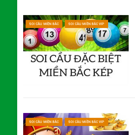
– soi cau lo chinh
SOI CẦU MIỀN BẮC
SOI CẦU MIỀN BẮC VIP
SOI CẦU MIỀN BẮC
SOI CẦU MIỀN BẮC VIP