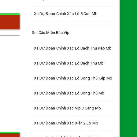
Xs Dự Đoán Chính Xác Lô 8 Con Mb
Soi Cầu Miền Bắc Vip
Xs Dự Đoán Chính Xác Lô Bạch Thủ Kép Mb
Xs Dự Đoán Chính Xác Lô Bạch Thủ Mb
Xs Dự Đoán Chính Xác Lô Song Thủ Kép Mb
Xs Dự Đoán Chính Xác Lô Song Thủ Mb
Xs Dự Đoán Chính Xác Víp 3 Càng Mb
Xs Dự Đoán Chính Xác Xiên 2 Lô Mb