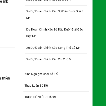
đề mb
Xs Dự Đoán Chính Xác Sớ Đầu Đuôi Giải 8
Mn
Dự Đoán Chính Xác Sớ Đầu Đuôi Giải Đặc
Biệt Mn
Xs Dự Đoán Chính Xác Song Thủ Lô Mn
Xs Dự Đoán Chính Xác Xíu Chủ Mn
Kinh Nghiệm Chơi Xổ Số
đề miền
Thảo Luận Số Đề
TRỰC TIẾP KẾT QUẢ XS