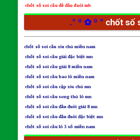
chốt số soi cầu đề đầu đuôi mb
.° º ✿ º °
chốt số 
chốt số soi cầu xỉu chủ miền nam
chốt số soi cầu giải đặc biệt mn
chốt số soi cầu giải 8 miền nam
chốt số soi cầu bao lô miền nam
chốt số soi cầu cặp xỉu chủ mn
chốt số soi cầu song thủ lô mn
chốt số soi cầu đầu đuôi giải 8 mn
chốt số soi cầu đầu đuôi đặc biệt mn
chốt số soi cầu lô 3 số miền nam