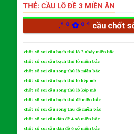
THẺ:
CẦU LÔ ĐỀ 3 MIỀN ĂN
.° º ✿ º °
cầu chốt s
chốt số soi cầu bạch thủ lô 2 nháy miền bắc
chốt số soi cầu bạch thủ lô miền bắc
chốt số soi cầu song thủ lô miền bắc
chốt số soi cầu bạch thủ lô kép mb
chốt số soi cầu song thủ lô kép mb
chốt số soi cầu bạch thủ đề miền bắc
chốt số soi cầu song thủ đề miền bắc
chốt số soi cầu dàn đề 4 số miền bắc
chốt số soi cầu dàn đề 6 số miền bắc