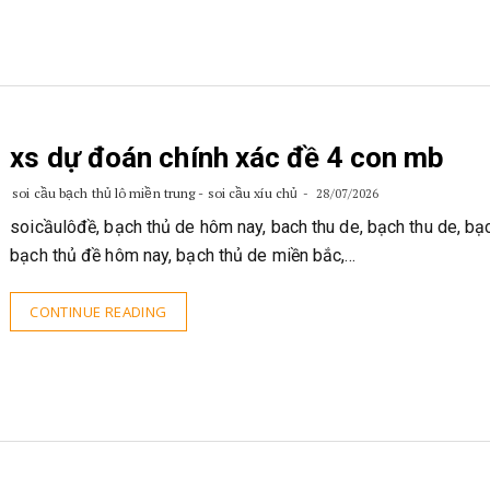
xs dự đoán chính xác đề 4 con mb
soi cầu bạch thủ lô miền trung - soi cầu xíu chủ
28/07/2026
soicầulôđề, bạch thủ de hôm nay, bach thu de, bạch thu de, bạc
bạch thủ đề hôm nay, bạch thủ de miền bắc,…
CONTINUE READING