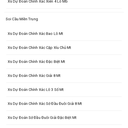
Xs Dự Đoán Chính Xác Xiên 4 Lô Mb
Soi Cầu Miền Trung
Xs Dự Đoán Chính Xác Bao Lô Mt
Xs Dự Đoán Chính Xác Cặp Xíu Chủ Mt
Xs Dự Đoán Chính Xác Đặc Biệt Mt
Xs Dự Đoán Chính Xác Giải 8 Mt
Xs Dự Đoán Chính Xác Lô 3 Số Mt
Xs Dự Đoán Chính Xác Sớ Đầu Đuôi Giải 8 Mt
Xs Dự Đoán Sớ Đầu Đuôi Giải Đặc Biệt Mt