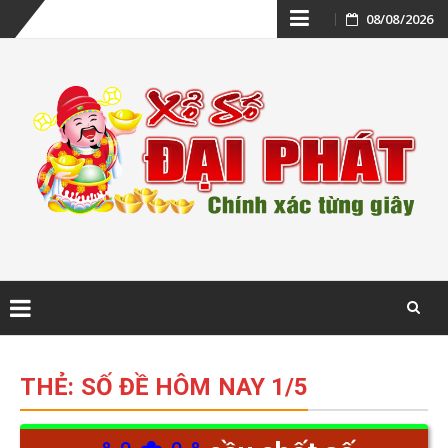
Skip
08/08/2026
to
content
Skip
to
THẺ:
SỐ ĐỀ HÔM NAY 1/5
content