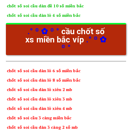
chốt số soi cầu dàn đề 10 số miền bắc
chốt số soi cầu dàn lô 4 số miền bắc
.° º ✿ º °
cầu chốt số
xs miền bắc víp
.° º ✿
º °
chốt số soi cầu dàn lô 6 số miền bắc
chốt số soi cầu dàn lô 8 số miền bắc
chốt số soi cầu dàn lô xiên 2 mb
chốt số soi cầu dàn lô xiên 3 mb
chốt số soi cầu dàn lô xiên 4 mb
chốt số soi cầu 3 càng miền bắc
chốt số soi cầu dàn 3 càng 2 số mb