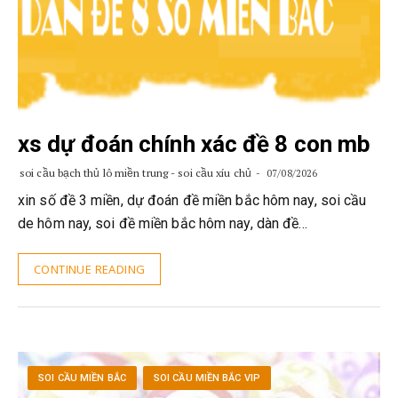
xs dự đoán chính xác đề 8 con mb
soi cầu bạch thủ lô miền trung - soi cầu xíu chủ
07/08/2026
xin số đề 3 miền, dự đoán đề miền bắc hôm nay, soi cầu
de hôm nay, soi đề miền bắc hôm nay, dàn đề…
CONTINUE READING
SOI CẦU MIỀN BẮC
SOI CẦU MIỀN BẮC VIP