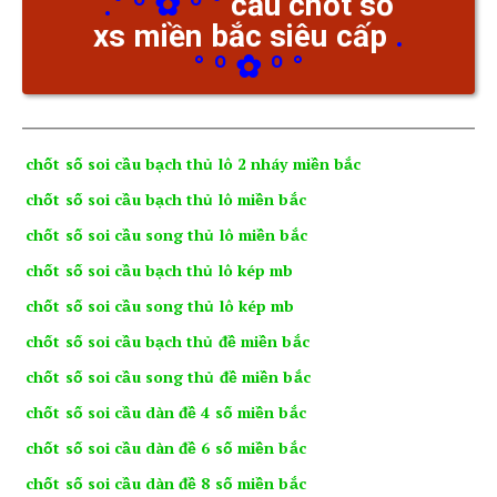
.° º ✿ º °
cầu chốt số
xs miền bắc siêu cấp
.
° º ✿ º °
chốt số soi cầu bạch thủ lô 2 nháy miền bắc
chốt số soi cầu bạch thủ lô miền bắc
chốt số soi cầu song thủ lô miền bắc
chốt số soi cầu bạch thủ lô kép mb
chốt số soi cầu song thủ lô kép mb
chốt số soi cầu bạch thủ đề miền bắc
chốt số soi cầu song thủ đề miền bắc
chốt số soi cầu dàn đề 4 số miền bắc
chốt số soi cầu dàn đề 6 số miền bắc
chốt số soi cầu dàn đề 8 số miền bắc