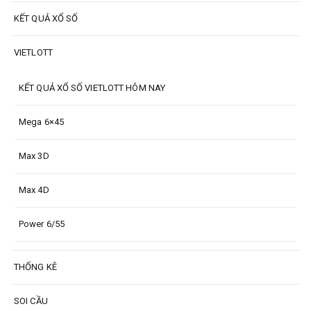
KẾT QUẢ XỔ SỐ
VIETLOTT
KẾT QUẢ XỔ SỐ VIETLOTT HÔM NAY
Mega 6×45
Max 3D
Max 4D
Power 6/55
THỐNG KÊ
SOI CẦU