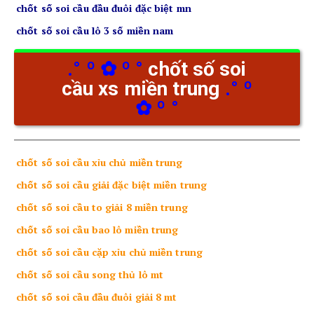
chốt số soi cầu đầu đuôi đặc biệt mn
chốt số soi cầu lô 3 số miền nam
.° º ✿ º °
chốt số soi
cầu xs miền trung
.° º
✿ º °
chốt số soi cầu xỉu chủ miền trung
chốt số soi cầu giải đặc biệt miền trung
chốt số soi cầu to giải 8 miền trung
chốt số soi cầu bao lô miền trung
chốt số soi cầu cặp xỉu chủ miền trung
chốt số soi cầu song thủ lô mt
chốt số soi cầu đầu đuôi giải 8 mt