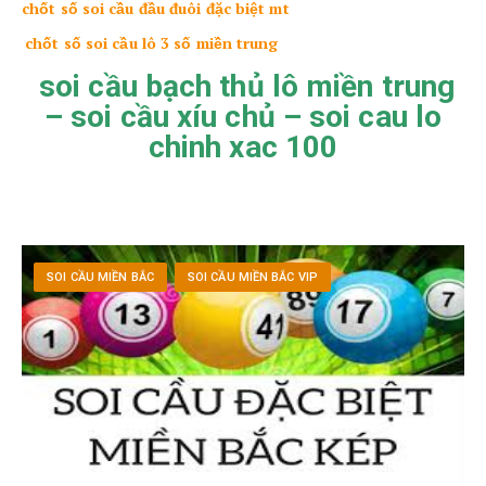
chốt số soi cầu đầu đuôi đặc biệt mt
chốt số soi cầu lô 3 số miền trung
soi cầu bạch thủ lô miền trung
– soi cầu xíu chủ – soi cau lo
chinh xac 100
– soi cau lo chinh
SOI CẦU MIỀN BẮC
SOI CẦU MIỀN BẮC VIP