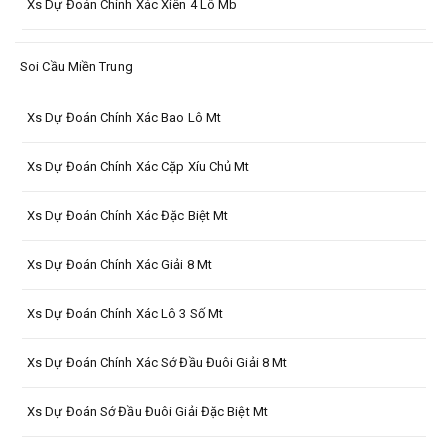
Xs Dự Đoán Chính Xác Xiên 4 Lô Mb
Soi Cầu Miền Trung
Xs Dự Đoán Chính Xác Bao Lô Mt
Xs Dự Đoán Chính Xác Cặp Xíu Chủ Mt
Xs Dự Đoán Chính Xác Đặc Biệt Mt
Xs Dự Đoán Chính Xác Giải 8 Mt
Xs Dự Đoán Chính Xác Lô 3 Số Mt
Xs Dự Đoán Chính Xác Sớ Đầu Đuôi Giải 8 Mt
Xs Dự Đoán Sớ Đầu Đuôi Giải Đặc Biệt Mt