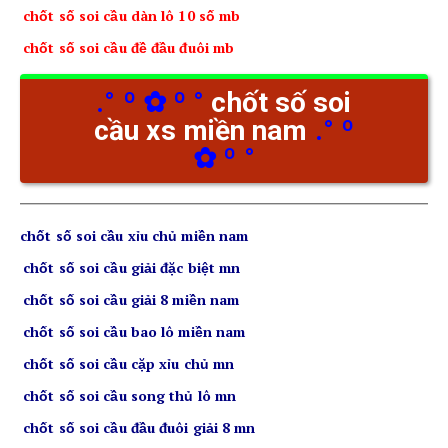
chốt số soi cầu dàn lô 10 số mb
chốt số soi cầu đề đầu đuôi mb
.° º ✿ º °
chốt số soi
cầu xs miền nam
.° º
✿ º °
chốt số soi cầu xỉu chủ miền nam
chốt số soi cầu giải đặc biệt mn
chốt số soi cầu giải 8 miền nam
chốt số soi cầu bao lô miền nam
chốt số soi cầu cặp xỉu chủ mn
chốt số soi cầu song thủ lô mn
chốt số soi cầu đầu đuôi giải 8 mn