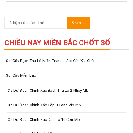
Search
CHIỀU NAY MIỀN BẮC CHỐT SỐ
Soi Cầu Bạch Thủ Lô Miền Trung – Soi Cầu Xíu Chủ
Soi Cầu Miền Bắc
Xs Dự Đoán Chính Xác Bạch Thủ Lô 2 Nháy Mb
Xs Dự Đoán Chính Xác Cặp 3 Càng Víp Mb
Xs Dự Đoán Chính Xác Dàn Lô 10 Con Mb