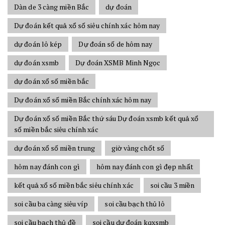
Dàn de 3 càng miền Bắc
dự đoán
Dự đoán kết quả xổ số siêu chính xác hôm nay
dự đoán lô kép
Dự đoán số de hôm nay
dự đoán xsmb
Dự đoán XSMB Minh Ngọc
dự đoán xổ số miền bắc
Dự đoán xổ số miền Bắc chính xác hôm nay
Dự đoán xổ số miền Bắc thứ sáu Dự đoán xsmb kết quả xổ
số miền bắc siêu chính xác
dự đoán xổ số miền trung
giờ vàng chốt số
hôm nay đánh con gì
hôm nay đánh con gì đẹp nhất
kết quả xổ số miền bắc siêu chính xác
soi cầu 3 miền
soi cầu ba càng siêu víp
soi cầu bạch thủ lô
soi cầu bạch thủ đề
soi cầu dự đoán kqxsmb