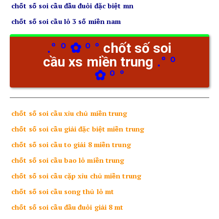
chốt số soi cầu đầu đuôi đặc biệt mn
chốt số soi cầu lô 3 số miền nam
.° º ✿ º °
chốt số soi
cầu xs miền trung
.° º
✿ º °
chốt số soi cầu xỉu chủ miền trung
chốt số soi cầu giải đặc biệt miền trung
chốt số soi cầu to giải 8 miền trung
chốt số soi cầu bao lô miền trung
chốt số soi cầu cặp xỉu chủ miền trung
chốt số soi cầu song thủ lô mt
chốt số soi cầu đầu đuôi giải 8 mt