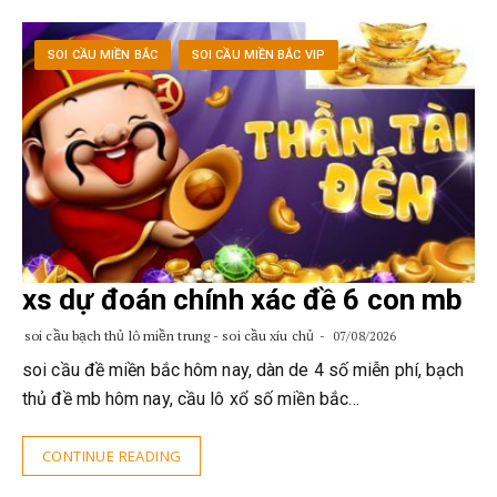
SOI CẦU MIỀN BẮC
SOI CẦU MIỀN BẮC VIP
xs dự đoán chính xác đề 6 con mb
soi cầu bạch thủ lô miền trung - soi cầu xíu chủ
07/08/2026
soi cầu đề miền bắc hôm nay, dàn de 4 số miễn phí, bạch
thủ đề mb hôm nay, cầu lô xổ số miền bắc…
CONTINUE READING