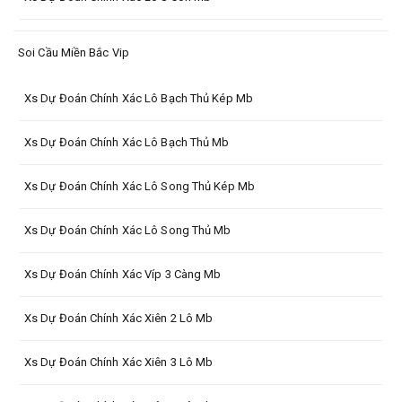
Soi Cầu Miền Bắc Vip
Xs Dự Đoán Chính Xác Lô Bạch Thủ Kép Mb
Xs Dự Đoán Chính Xác Lô Bạch Thủ Mb
Xs Dự Đoán Chính Xác Lô Song Thủ Kép Mb
Xs Dự Đoán Chính Xác Lô Song Thủ Mb
Xs Dự Đoán Chính Xác Víp 3 Càng Mb
Xs Dự Đoán Chính Xác Xiên 2 Lô Mb
Xs Dự Đoán Chính Xác Xiên 3 Lô Mb