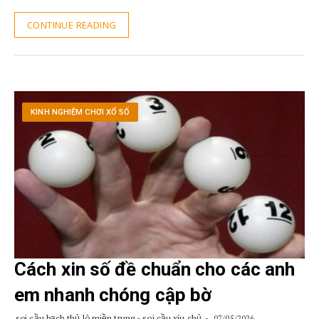
CONTINUE READING
KINH NGHIỆM CHƠI XỔ SỐ
Cách xin số đề chuẩn cho các anh
em nhanh chóng cập bờ
soi cầu bạch thủ lô miền trung - soi cầu xíu chủ
07/05/2026