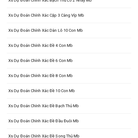
Xs Dự Đoán Chính Xác Bạch Thủ Lô 2 Nháy Mb
Xs Dự Đoán Chính Xác Cặp 3 Càng Víp Mb
Xs Dự Đoán Chính Xác Dàn Lô 10 Con Mb
Xs Dự Đoán Chính Xác Đề 4 Con Mb
Xs Dự Đoán Chính Xác Đề 6 Con Mb
Xs Dự Đoán Chính Xác Đề 8 Con Mb
Xs Dự Đoán Chính Xác Đề 10 Con Mb
Xs Dự Đoán Chính Xác Đề Bạch Thủ Mb
Xs Dự Đoán Chính Xác Đề Đầu Đuôi Mb
Xs Dự Đoán Chính Xác Đề Song Thủ Mb