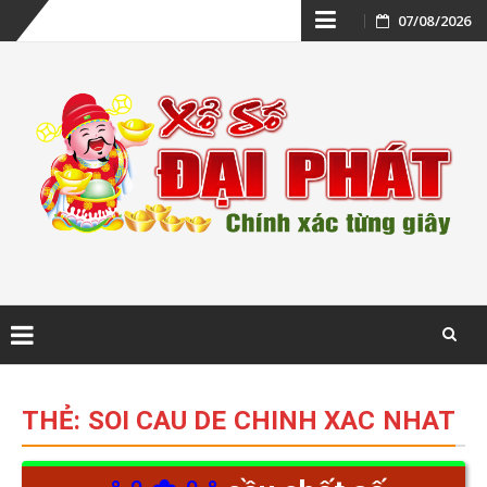
Skip
07/08/2026
to
content
Skip
to
THẺ:
SOI CAU DE CHINH XAC NHAT
content