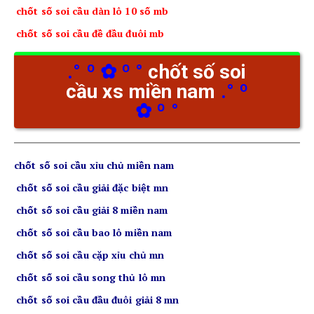
chốt số soi cầu dàn lô 10 số mb
chốt số soi cầu đề đầu đuôi mb
.° º ✿ º °
chốt số soi
cầu xs miền nam
.° º
✿ º °
chốt số soi cầu xỉu chủ miền nam
chốt số soi cầu giải đặc biệt mn
chốt số soi cầu giải 8 miền nam
chốt số soi cầu bao lô miền nam
chốt số soi cầu cặp xỉu chủ mn
chốt số soi cầu song thủ lô mn
chốt số soi cầu đầu đuôi giải 8 mn