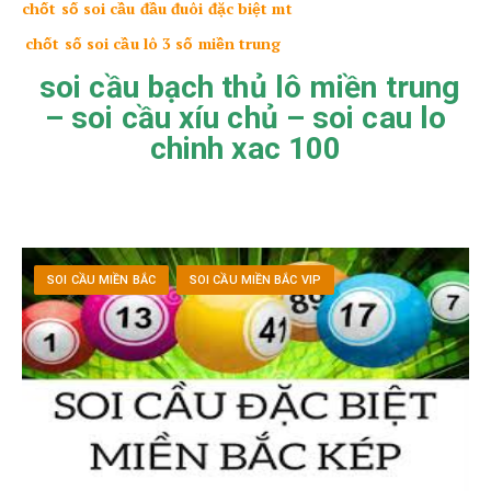
chốt số soi cầu đầu đuôi đặc biệt mt
chốt số soi cầu lô 3 số miền trung
soi cầu bạch thủ lô miền trung
– soi cầu xíu chủ – soi cau lo
chinh xac 100
– soi cau lo chinh
SOI CẦU MIỀN BẮC
SOI CẦU MIỀN BẮC VIP