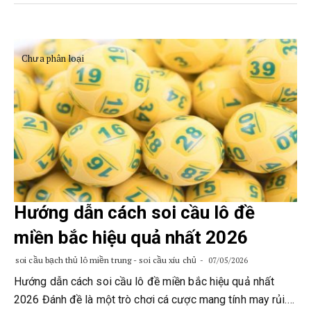
Chưa phân loại
Hướng dẫn cách soi cầu lô đề
miền bắc hiệu quả nhất 2026
soi cầu bạch thủ lô miền trung - soi cầu xíu chủ
07/05/2026
Hướng dẫn cách soi cầu lô đề miền bắc hiệu quả nhất
2026 Đánh đề là một trò chơi cá cược mang tính may rủi.…