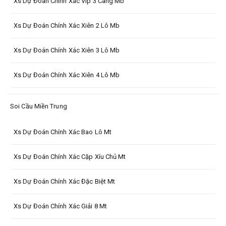
Xs Dự Đoán Chính Xác Víp 3 Càng Mb
Xs Dự Đoán Chính Xác Xiên 2 Lô Mb
Xs Dự Đoán Chính Xác Xiên 3 Lô Mb
Xs Dự Đoán Chính Xác Xiên 4 Lô Mb
Soi Cầu Miền Trung
Xs Dự Đoán Chính Xác Bao Lô Mt
Xs Dự Đoán Chính Xác Cặp Xíu Chủ Mt
Xs Dự Đoán Chính Xác Đặc Biệt Mt
Xs Dự Đoán Chính Xác Giải 8 Mt