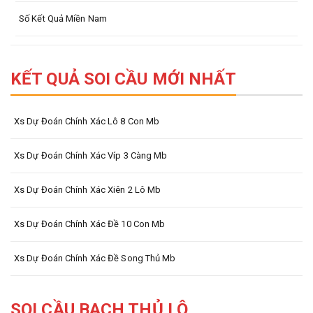
Số Kết Quả Miền Nam
KẾT QUẢ SOI CẦU MỚI NHẤT
Xs Dự Đoán Chính Xác Lô 8 Con Mb
Xs Dự Đoán Chính Xác Víp 3 Càng Mb
Xs Dự Đoán Chính Xác Xiên 2 Lô Mb
Xs Dự Đoán Chính Xác Đề 10 Con Mb
Xs Dự Đoán Chính Xác Đề Song Thủ Mb
SOI CẦU BẠCH THỦ LÔ