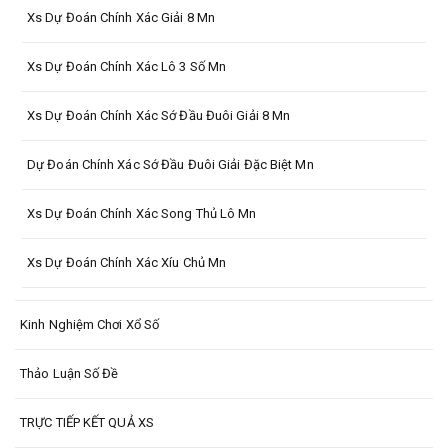
Xs Dự Đoán Chính Xác Giải 8 Mn
Xs Dự Đoán Chính Xác Lô 3 Số Mn
Xs Dự Đoán Chính Xác Sớ Đầu Đuôi Giải 8 Mn
Dự Đoán Chính Xác Sớ Đầu Đuôi Giải Đặc Biệt Mn
Xs Dự Đoán Chính Xác Song Thủ Lô Mn
Xs Dự Đoán Chính Xác Xíu Chủ Mn
Kinh Nghiệm Chơi Xổ Số
Thảo Luận Số Đề
TRỰC TIẾP KẾT QUẢ XS