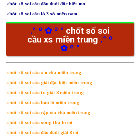
chốt số soi cầu đầu đuôi đặc biệt mn
chốt số soi cầu lô 3 số miền nam
.° º ✿ º °
chốt số soi
cầu xs miền trung
.° º
✿ º °
chốt số soi cầu xỉu chủ miền trung
chốt số soi cầu giải đặc biệt miền trung
chốt số soi cầu to giải 8 miền trung
chốt số soi cầu bao lô miền trung
chốt số soi cầu cặp xỉu chủ miền trung
chốt số soi cầu song thủ lô mt
chốt số soi cầu đầu đuôi giải 8 mt