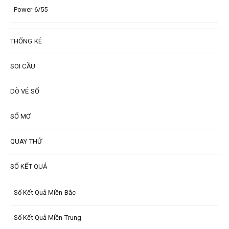
Power 6/55
THỐNG KÊ
SOI CẦU
DÒ VÉ SỐ
SỔ MƠ
QUAY THỬ
SỐ KẾT QUẢ
Số Kết Quả Miền Bắc
Số Kết Quả Miền Trung