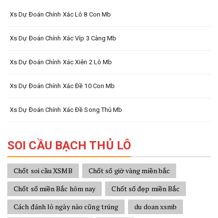
Xs Dự Đoán Chính Xác Lô 8 Con Mb
Xs Dự Đoán Chính Xác Víp 3 Càng Mb
Xs Dự Đoán Chính Xác Xiên 2 Lô Mb
Xs Dự Đoán Chính Xác Đề 10 Con Mb
Xs Dự Đoán Chính Xác Đề Song Thủ Mb
SOI CẦU BẠCH THỦ LÔ
Chốt soi cầu XSMB
Chốt số giờ vàng miền bắc
Chốt số miền Bắc hôm nay
Chốt số đẹp miền Bắc
Cách đánh lô ngày nào cũng trúng
du doan xsmb