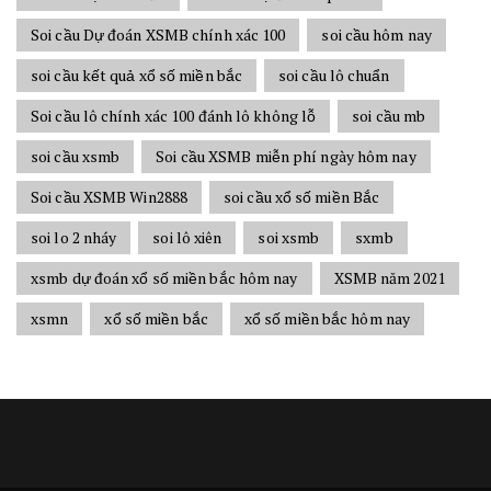
Soi cầu Dự đoán XSMB chính xác 100
soi cầu hôm nay
soi cầu kết quả xổ số miền bắc
soi cầu lô chuẩn
Soi cầu lô chính xác 100 đánh lô không lỗ
soi cầu mb
soi cầu xsmb
Soi cầu XSMB miễn phí ngày hôm nay
Soi cầu XSMB Win2888
soi cầu xổ số miền Bắc
soi lo 2 nháy
soi lô xiên
soi xsmb
sxmb
xsmb dự đoán xổ số miền bắc hôm nay
XSMB năm 2021
xsmn
xổ số miền bắc
xổ số miền bắc hôm nay