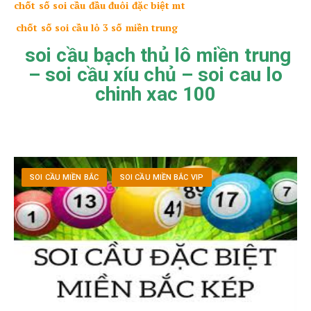
chốt số soi cầu đầu đuôi đặc biệt mt
chốt số soi cầu lô 3 số miền trung
soi cầu bạch thủ lô miền trung
– soi cầu xíu chủ – soi cau lo
chinh xac 100
– soi cau lo chinh
SOI CẦU MIỀN BẮC
SOI CẦU MIỀN BẮC VIP