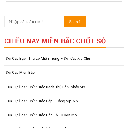
Search
CHIỀU NAY MIỀN BẮC CHỐT SỐ
Soi Cầu Bạch Thủ Lô Miền Trung – Soi Cầu Xíu Chủ
Soi Cầu Miền Bắc
Xs Dự Đoán Chính Xác Bạch Thủ Lô 2 Nháy Mb
Xs Dự Đoán Chính Xác Cặp 3 Càng Víp Mb
Xs Dự Đoán Chính Xác Dàn Lô 10 Con Mb