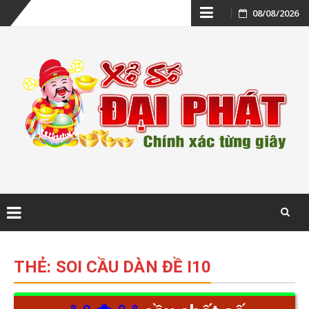
Skip
08/08/2026
to
content
Skip
to
THẺ:
SOI CẦU DÀN ĐỀ I10
content