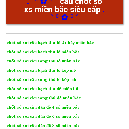
.° º ✿ º °
cầu chốt số
xs miền bắc siêu cấp
.
° º ✿ º °
chốt số soi cầu bạch thủ lô 2 nháy miền bắc
chốt số soi cầu bạch thủ lô miền bắc
chốt số soi cầu song thủ lô miền bắc
chốt số soi cầu bạch thủ lô kép mb
chốt số soi cầu song thủ lô kép mb
chốt số soi cầu bạch thủ đề miền bắc
chốt số soi cầu song thủ đề miền bắc
chốt số soi cầu dàn đề 4 số miền bắc
chốt số soi cầu dàn đề 6 số miền bắc
chốt số soi cầu dàn đề 8 số miền bắc