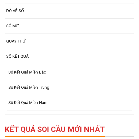
DÒ VÉ SỐ
SỔ MƠ
QUAY THỬ
SỐ KẾT QUẢ
Số Kết Quả Miền Bắc
Số Kết Quả Miền Trung
Số Kết Quả Miền Nam
KẾT QUẢ SOI CẦU MỚI NHẤT