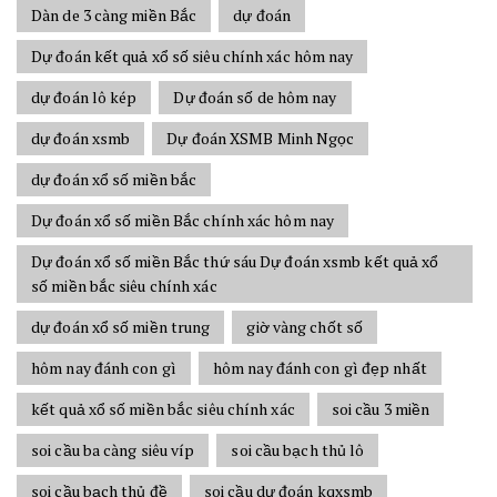
Dàn de 3 càng miền Bắc
dự đoán
Dự đoán kết quả xổ số siêu chính xác hôm nay
dự đoán lô kép
Dự đoán số de hôm nay
dự đoán xsmb
Dự đoán XSMB Minh Ngọc
dự đoán xổ số miền bắc
Dự đoán xổ số miền Bắc chính xác hôm nay
Dự đoán xổ số miền Bắc thứ sáu Dự đoán xsmb kết quả xổ
số miền bắc siêu chính xác
dự đoán xổ số miền trung
giờ vàng chốt số
hôm nay đánh con gì
hôm nay đánh con gì đẹp nhất
kết quả xổ số miền bắc siêu chính xác
soi cầu 3 miền
soi cầu ba càng siêu víp
soi cầu bạch thủ lô
soi cầu bạch thủ đề
soi cầu dự đoán kqxsmb