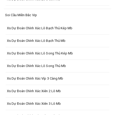
Soi Cầu Miền Bắc Vip
Xs Dự Đoán Chính Xác Lô Bạch Thủ Kép Mb
Xs Dự Đoán Chính Xác Lô Bạch Thủ Mb
Xs Dự Đoán Chính Xác Lô Song Thủ Kép Mb
Xs Dự Đoán Chính Xác Lô Song Thủ Mb
Xs Dự Đoán Chính Xác Víp 3 Càng Mb
Xs Dự Đoán Chính Xác Xiên 2 Lô Mb
Xs Dự Đoán Chính Xác Xiên 3 Lô Mb