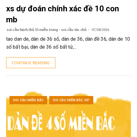
xs dự đoán chính xác đề 10 con
mb
soi cầu bạch thủ lô miền trung - soi cầu xíu chủ
07/08/2026
tao dan de, dàn de 36 số, dàn de 36, dàn đề 36, dàn de 10
số bất bại, dàn de 36 số bất tử,…
CONTINUE READING
SOI CẦU MIỀN BẮC
SOI CẦU MIỀN BẮC VIP