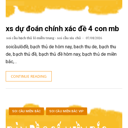
xs dự đoán chính xác đề 4 con mb
soi cầu bạch thủ lô miền trung - soi cầu xíu chủ
07/08/2026
soicầulôđề, bạch thủ de hôm nay, bach thu de, bạch thu
de, bạch thủ đề, bạch thủ đề hôm nay, bạch thủ de miền
bắc,…
CONTINUE READING
SOI CẦU MIỀN BẮC
SOI CẦU MIỀN BẮC VIP