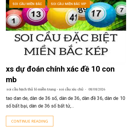
SOI CẦU MIỀN BẮC
SOI CẦU MIỀN BẮC VIP
xs dự đoán chính xác đề 10 con
mb
soi cầu bạch thủ lô miền trung - soi cầu xíu chủ
08/08/2026
tao dan de, dàn de 36 số, dàn de 36, dàn đề 36, dàn de 10
số bất bại, dàn de 36 số bất tử,…
CONTINUE READING