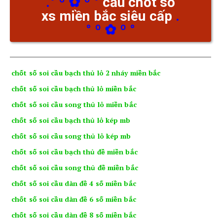
.° º ✿ º °
cầu chốt số
xs miền bắc siêu cấp
.
° º ✿ º °
chốt số soi cầu bạch thủ lô 2 nháy miền bắc
chốt số soi cầu bạch thủ lô miền bắc
chốt số soi cầu song thủ lô miền bắc
chốt số soi cầu bạch thủ lô kép mb
chốt số soi cầu song thủ lô kép mb
chốt số soi cầu bạch thủ đề miền bắc
chốt số soi cầu song thủ đề miền bắc
chốt số soi cầu dàn đề 4 số miền bắc
chốt số soi cầu dàn đề 6 số miền bắc
chốt số soi cầu dàn đề 8 số miền bắc