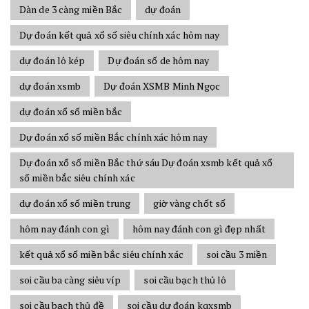
Dàn de 3 càng miền Bắc
dự đoán
Dự đoán kết quả xổ số siêu chính xác hôm nay
dự đoán lô kép
Dự đoán số de hôm nay
dự đoán xsmb
Dự đoán XSMB Minh Ngọc
dự đoán xổ số miền bắc
Dự đoán xổ số miền Bắc chính xác hôm nay
Dự đoán xổ số miền Bắc thứ sáu Dự đoán xsmb kết quả xổ
số miền bắc siêu chính xác
dự đoán xổ số miền trung
giờ vàng chốt số
hôm nay đánh con gì
hôm nay đánh con gì đẹp nhất
kết quả xổ số miền bắc siêu chính xác
soi cầu 3 miền
soi cầu ba càng siêu víp
soi cầu bạch thủ lô
soi cầu bạch thủ đề
soi cầu dự đoán kqxsmb