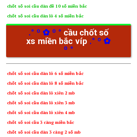
chốt số soi cầu dàn đề 10 số miền bắc
chốt số soi cầu dàn lô 4 số miền bắc
.° º ✿ º °
cầu chốt số
xs miền bắc víp
.° º ✿
º °
chốt số soi cầu dàn lô 6 số miền bắc
chốt số soi cầu dàn lô 8 số miền bắc
chốt số soi cầu dàn lô xiên 2 mb
chốt số soi cầu dàn lô xiên 3 mb
chốt số soi cầu dàn lô xiên 4 mb
chốt số soi cầu 3 càng miền bắc
chốt số soi cầu dàn 3 càng 2 số mb