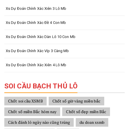
Xs Dự Đoán Chính Xác Xiên 3 Lô Mb
Xs Dự Đoán Chính Xác Đề 4 Con Mb
Xs Dự Đoán Chính Xác Dàn Lô 10 Con Mb
Xs Dự Đoán Chính Xác Víp 3 Càng Mb
Xs Dự Đoán Chính Xác Xiên 4 Lô Mb
SOI CẦU BẠCH THỦ LÔ
Chốt soi cầu XSMB
Chốt số giờ vàng miền bắc
Chốt số miền Bắc hôm nay
Chốt số đẹp miền Bắc
Cách đánh lô ngày nào cũng trúng
du doan xsmb