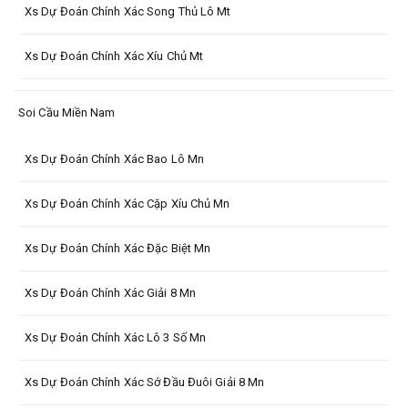
Xs Dự Đoán Chính Xác Song Thủ Lô Mt
Xs Dự Đoán Chính Xác Xíu Chủ Mt
Soi Cầu Miền Nam
Xs Dự Đoán Chính Xác Bao Lô Mn
Xs Dự Đoán Chính Xác Cặp Xíu Chủ Mn
Xs Dự Đoán Chính Xác Đặc Biệt Mn
Xs Dự Đoán Chính Xác Giải 8 Mn
Xs Dự Đoán Chính Xác Lô 3 Số Mn
Xs Dự Đoán Chính Xác Sớ Đầu Đuôi Giải 8 Mn