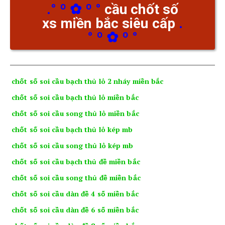
.° º ✿ º °
cầu chốt số
xs miền bắc siêu cấp
.
° º ✿ º °
chốt số soi cầu bạch thủ lô 2 nháy miền bắc
chốt số soi cầu bạch thủ lô miền bắc
chốt số soi cầu song thủ lô miền bắc
chốt số soi cầu bạch thủ lô kép mb
chốt số soi cầu song thủ lô kép mb
chốt số soi cầu bạch thủ đề miền bắc
chốt số soi cầu song thủ đề miền bắc
chốt số soi cầu dàn đề 4 số miền bắc
chốt số soi cầu dàn đề 6 số miền bắc