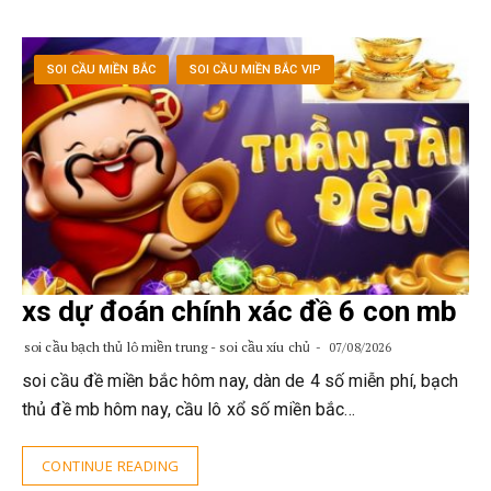
SOI CẦU MIỀN BẮC
SOI CẦU MIỀN BẮC VIP
xs dự đoán chính xác đề 6 con mb
soi cầu bạch thủ lô miền trung - soi cầu xíu chủ
07/08/2026
soi cầu đề miền bắc hôm nay, dàn de 4 số miễn phí, bạch
thủ đề mb hôm nay, cầu lô xổ số miền bắc…
CONTINUE READING