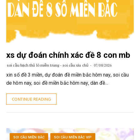
xs dự đoán chính xác đề 8 con mb
soi cầu bạch thủ lô miền trung - soi cầu xíu chủ
07/08/2026
xin số đề 3 miền, dự đoán đề miền bắc hôm nay, soi cầu
de hôm nay, soi đề miền bắc hôm nay, dàn đề…
CONTINUE READING
SOI CẦU MIỀN BẮC
SOI CẦU MIỀN BẮC VIP