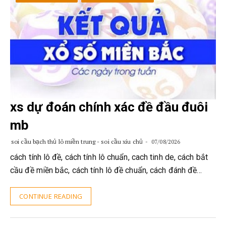
xs dự đoán chính xác đề đầu đuôi
mb
soi cầu bạch thủ lô miền trung - soi cầu xíu chủ
07/08/2026
cách tính lô đề, cách tính lô chuẩn, cach tinh de, cách bắt
cầu đề miền bắc, cách tính lô đề chuẩn, cách đánh đề…
CONTINUE READING