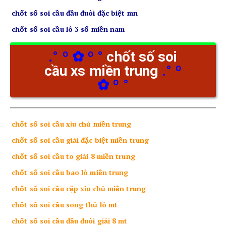
chốt số soi cầu đầu đuôi đặc biệt mn
chốt số soi cầu lô 3 số miền nam
.° º ✿ º °
chốt số soi
cầu xs miền trung
.° º
✿ º °
chốt số soi cầu xỉu chủ miền trung
chốt số soi cầu giải đặc biệt miền trung
chốt số soi cầu to giải 8 miền trung
chốt số soi cầu bao lô miền trung
chốt số soi cầu cặp xỉu chủ miền trung
chốt số soi cầu song thủ lô mt
chốt số soi cầu đầu đuôi giải 8 mt