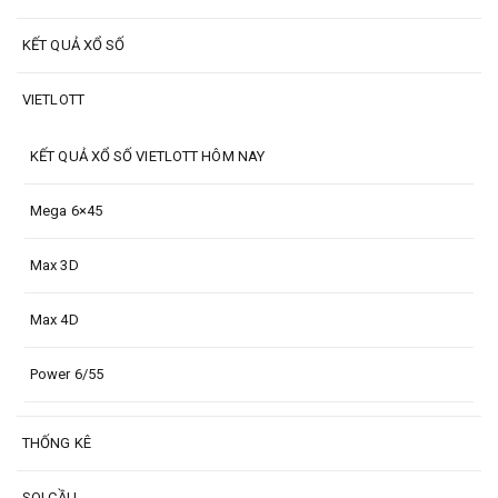
KẾT QUẢ XỔ SỐ
VIETLOTT
KẾT QUẢ XỔ SỐ VIETLOTT HÔM NAY
Mega 6×45
Max 3D
Max 4D
Power 6/55
THỐNG KÊ
SOI CẦU