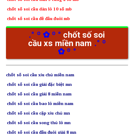
chốt số soi cầu dàn lô 10 số mb
chốt số soi cầu đề đầu đuôi mb
.° º ✿ º °
chốt số soi
cầu xs miền nam
.° º
✿ º °
chốt số soi cầu xỉu chủ miền nam
chốt số soi cầu giải đặc biệt mn
chốt số soi cầu giải 8 miền nam
chốt số soi cầu bao lô miền nam
chốt số soi cầu cặp xỉu chủ mn
chốt số soi cầu song thủ lô mn
chốt số soi cầu đầu đuôi giải 8 mn