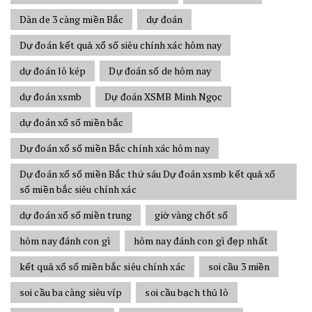
Dàn de 3 càng miền Bắc
dự đoán
Dự đoán kết quả xổ số siêu chính xác hôm nay
dự đoán lô kép
Dự đoán số de hôm nay
dự đoán xsmb
Dự đoán XSMB Minh Ngọc
dự đoán xổ số miền bắc
Dự đoán xổ số miền Bắc chính xác hôm nay
Dự đoán xổ số miền Bắc thứ sáu Dự đoán xsmb kết quả xổ
số miền bắc siêu chính xác
dự đoán xổ số miền trung
giờ vàng chốt số
hôm nay đánh con gì
hôm nay đánh con gì đẹp nhất
kết quả xổ số miền bắc siêu chính xác
soi cầu 3 miền
soi cầu ba càng siêu víp
soi cầu bạch thủ lô