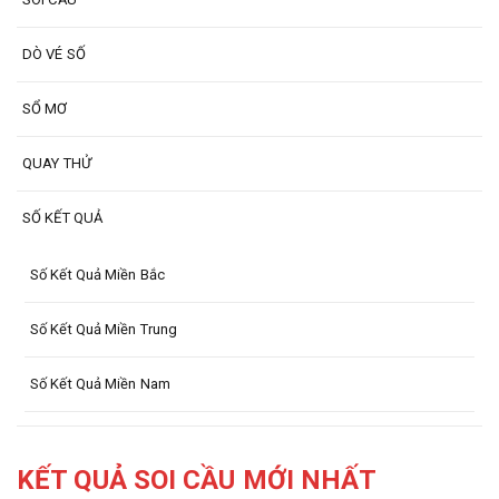
DÒ VÉ SỐ
SỔ MƠ
QUAY THỬ
SỐ KẾT QUẢ
Số Kết Quả Miền Bắc
Số Kết Quả Miền Trung
Số Kết Quả Miền Nam
KẾT QUẢ SOI CẦU MỚI NHẤT