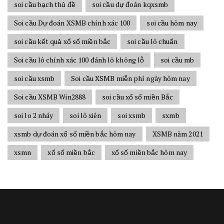
soi cầu bạch thủ đề
soi cầu dự đoán kqxsmb
Soi cầu Dự đoán XSMB chính xác 100
soi cầu hôm nay
soi cầu kết quả xổ số miền bắc
soi cầu lô chuẩn
Soi cầu lô chính xác 100 đánh lô không lỗ
soi cầu mb
soi cầu xsmb
Soi cầu XSMB miễn phí ngày hôm nay
Soi cầu XSMB Win2888
soi cầu xổ số miền Bắc
soi lo 2 nháy
soi lô xiên
soi xsmb
sxmb
xsmb dự đoán xổ số miền bắc hôm nay
XSMB năm 2021
xsmn
xổ số miền bắc
xổ số miền bắc hôm nay