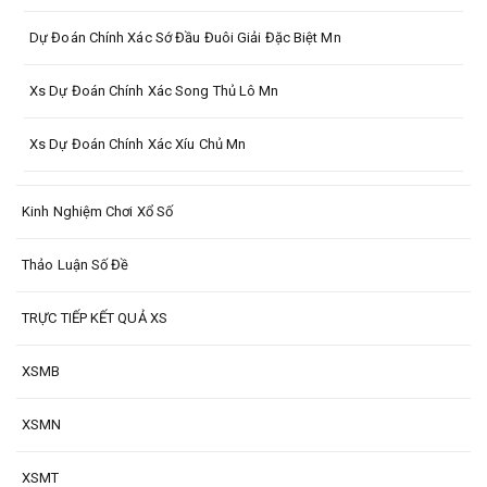
Dự Đoán Chính Xác Sớ Đầu Đuôi Giải Đặc Biệt Mn
Xs Dự Đoán Chính Xác Song Thủ Lô Mn
Xs Dự Đoán Chính Xác Xíu Chủ Mn
Kinh Nghiệm Chơi Xổ Số
Thảo Luận Số Đề
TRỰC TIẾP KẾT QUẢ XS
XSMB
XSMN
XSMT