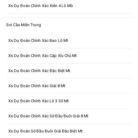
Xs Dự Đoán Chính Xác Xiên 4 Lô Mb
Soi Cầu Miền Trung
Xs Dự Đoán Chính Xác Bao Lô Mt
Xs Dự Đoán Chính Xác Cặp Xíu Chủ Mt
Xs Dự Đoán Chính Xác Đặc Biệt Mt
Xs Dự Đoán Chính Xác Giải 8 Mt
Xs Dự Đoán Chính Xác Lô 3 Số Mt
Xs Dự Đoán Chính Xác Sớ Đầu Đuôi Giải 8 Mt
Xs Dự Đoán Sớ Đầu Đuôi Giải Đặc Biệt Mt