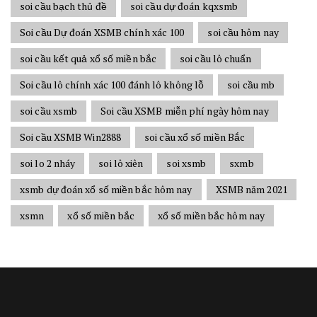
soi cầu bạch thủ đề
soi cầu dự đoán kqxsmb
Soi cầu Dự đoán XSMB chính xác 100
soi cầu hôm nay
soi cầu kết quả xổ số miền bắc
soi cầu lô chuẩn
Soi cầu lô chính xác 100 đánh lô không lỗ
soi cầu mb
soi cầu xsmb
Soi cầu XSMB miễn phí ngày hôm nay
Soi cầu XSMB Win2888
soi cầu xổ số miền Bắc
soi lo 2 nháy
soi lô xiên
soi xsmb
sxmb
xsmb dự đoán xổ số miền bắc hôm nay
XSMB năm 2021
xsmn
xổ số miền bắc
xổ số miền bắc hôm nay