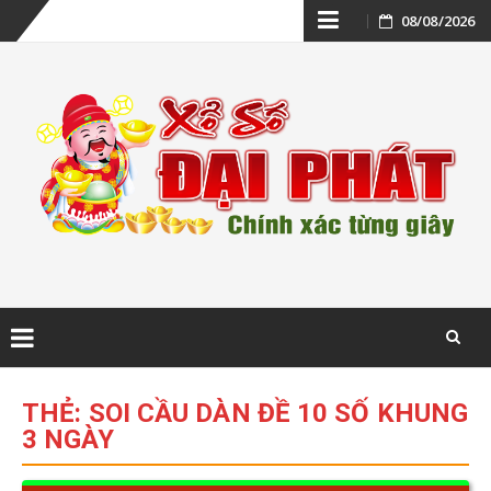
Skip
08/08/2026
to
content
Skip
to
THẺ:
SOI CẦU DÀN ĐỀ 10 SỐ KHUNG
content
3 NGÀY