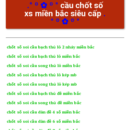
.° º ✿ º °
cầu chốt số
xs miền bắc siêu cấp
.
° º ✿ º °
chốt số soi cầu bạch thủ lô 2 nháy miền bắc
chốt số soi cầu bạch thủ lô miền bắc
chốt số soi cầu song thủ lô miền bắc
chốt số soi cầu bạch thủ lô kép mb
chốt số soi cầu song thủ lô kép mb
chốt số soi cầu bạch thủ đề miền bắc
chốt số soi cầu song thủ đề miền bắc
chốt số soi cầu dàn đề 4 số miền bắc
chốt số soi cầu dàn đề 6 số miền bắc