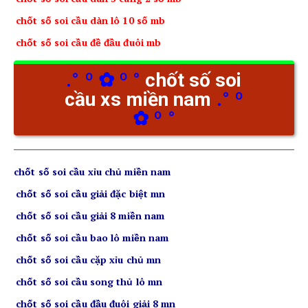
chốt số soi cầu dàn lô 10 số mb
chốt số soi cầu đề đầu đuôi mb
.° º ✿ º °
chốt số soi
cầu xs miền nam
.° º
✿ º °
chốt số soi cầu xỉu chủ miền nam
chốt số soi cầu giải đặc biệt mn
chốt số soi cầu giải 8 miền nam
chốt số soi cầu bao lô miền nam
chốt số soi cầu cặp xỉu chủ mn
chốt số soi cầu song thủ lô mn
chốt số soi cầu đầu đuôi giải 8 mn