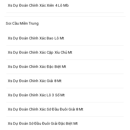
Xs Dự Đoán Chính Xác Xiên 4 Lô Mb
Soi Cầu Miền Trung
Xs Dự Đoán Chính Xác Bao Lô Mt
Xs Dự Đoán Chính Xác Cặp Xíu Chủ Mt
Xs Dự Đoán Chính Xác Đặc Biệt Mt
Xs Dự Đoán Chính Xác Giải 8 Mt
Xs Dự Đoán Chính Xác Lô 3 Số Mt
Xs Dự Đoán Chính Xác Sớ Đầu Đuôi Giải 8 Mt
Xs Dự Đoán Sớ Đầu Đuôi Giải Đặc Biệt Mt