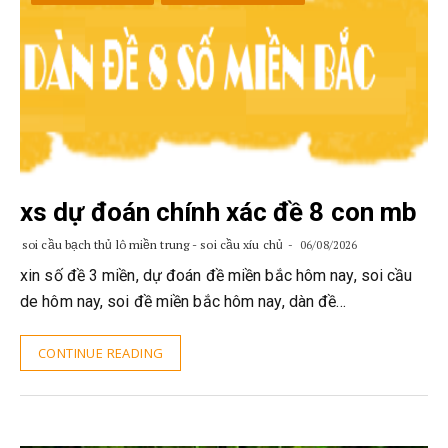
xs dự đoán chính xác đề 8 con mb
soi cầu bạch thủ lô miền trung - soi cầu xíu chủ
06/08/2026
xin số đề 3 miền, dự đoán đề miền bắc hôm nay, soi cầu
de hôm nay, soi đề miền bắc hôm nay, dàn đề…
CONTINUE READING