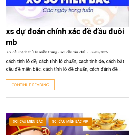
xs dự đoán chính xác đề đầu đuôi
mb
soi cầu bạch thủ lô miền trung - soi cầu xíu chủ
06/08/2026
cách tính lô đề, cách tính lô chuẩn, cach tinh de, cách bắt
cầu đề miền bắc, cách tính lô đề chuẩn, cách đánh đề…
CONTINUE READING
SOI CẦU MIỀN BẮC
SOI CẦU MIỀN BẮC VIP