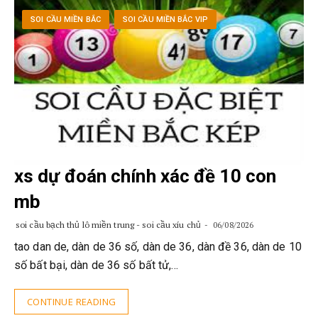
SOI CẦU MIỀN BẮC
SOI CẦU MIỀN BẮC VIP
xs dự đoán chính xác đề 10 con
mb
soi cầu bạch thủ lô miền trung - soi cầu xíu chủ
06/08/2026
tao dan de, dàn de 36 số, dàn de 36, dàn đề 36, dàn de 10
số bất bại, dàn de 36 số bất tử,…
CONTINUE READING