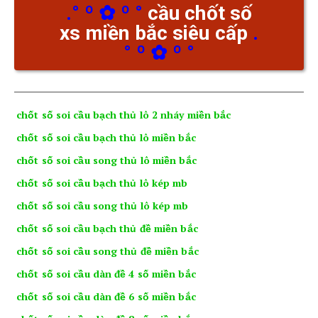
.° º ✿ º °
cầu chốt số
xs miền bắc siêu cấp
.
° º ✿ º °
chốt số soi cầu bạch thủ lô 2 nháy miền bắc
chốt số soi cầu bạch thủ lô miền bắc
chốt số soi cầu song thủ lô miền bắc
chốt số soi cầu bạch thủ lô kép mb
chốt số soi cầu song thủ lô kép mb
chốt số soi cầu bạch thủ đề miền bắc
chốt số soi cầu song thủ đề miền bắc
chốt số soi cầu dàn đề 4 số miền bắc
chốt số soi cầu dàn đề 6 số miền bắc