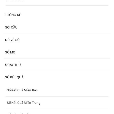
THỐNG KÊ
SOI CẦU
DÒ VÉ SỐ
SỔ MƠ
QUAY THỬ
SỐ KẾT QUẢ
Số Kết Quả Miền Bắc
Số Kết Quả Miền Trung