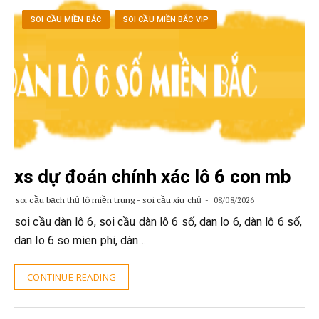
SOI CẦU MIỀN BẮC
SOI CẦU MIỀN BẮC VIP
xs dự đoán chính xác lô 6 con mb
soi cầu bạch thủ lô miền trung - soi cầu xíu chủ
08/08/2026
soi cầu dàn lô 6, soi cầu dàn lô 6 số, dan lo 6, dàn lô 6 số,
dan lo 6 so mien phi, dàn…
CONTINUE READING