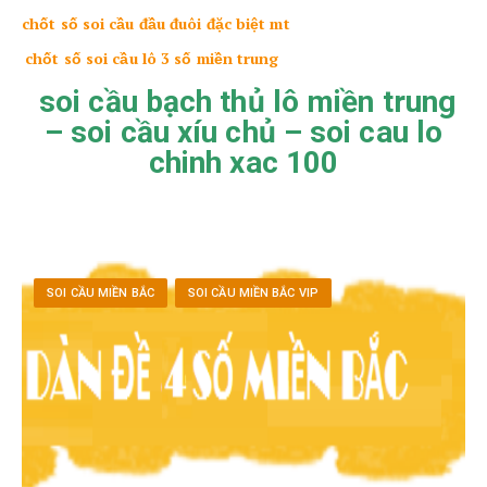
chốt số soi cầu đầu đuôi đặc biệt mt
chốt số soi cầu lô 3 số miền trung
soi cầu bạch thủ lô miền trung
– soi cầu xíu chủ – soi cau lo
chinh xac 100
– soi cau lo chinh
SOI CẦU MIỀN BẮC
SOI CẦU MIỀN BẮC VIP