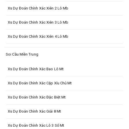
Xs Dự Đoán Chính Xác Xiên 2 Lô Mb
Xs Dự Đoán Chính Xác Xiên 3 Lô Mb
Xs Dự Đoán Chính Xác Xiên 4 Lô Mb
Soi Cầu Miền Trung
Xs Dự Đoán Chính Xác Bao Lô Mt
Xs Dự Đoán Chính Xác Cặp Xíu Chủ Mt
Xs Dự Đoán Chính Xác Đặc Biệt Mt
Xs Dự Đoán Chính Xác Giải 8 Mt
Xs Dự Đoán Chính Xác Lô 3 Số Mt