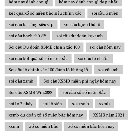
hôm nay đánh con gì
hôm nay đánh con gì đẹp nhất
kết quả xổ số miền bắc siêu chính xác
soi cầu 3 miền
soi cầu ba càng siêu víp
soi cầu bạch thủ lô
soi cầu bạch thủ đề
soi cầu dự đoán kqxsmb
Soi cầu Dự đoán XSMB chính xác 100
soi cầu hôm nay
soi cầu kết quả xổ số miền bắc
soi cầu lô chuẩn
Soi cầu lô chính xác 100 đánh lô không lỗ
soi cầu mb
soi cầu xsmb
Soi cầu XSMB miễn phí ngày hôm nay
Soi cầu XSMB Win2888
soi cầu xổ số miền Bắc
soi lo 2 nháy
soi lô xiên
soi xsmb
sxmb
xsmb dự đoán xổ số miền bắc hôm nay
XSMB năm 2021
xsmn
xổ số miền bắc
xổ số miền bắc hôm nay