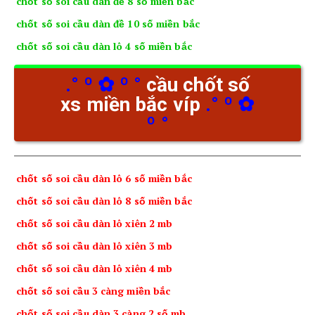
chốt số soi cầu dàn đề 8 số miền bắc
chốt số soi cầu dàn đề 10 số miền bắc
chốt số soi cầu dàn lô 4 số miền bắc
.° º ✿ º °
cầu chốt số
xs miền bắc víp
.° º ✿
º °
chốt số soi cầu dàn lô 6 số miền bắc
chốt số soi cầu dàn lô 8 số miền bắc
chốt số soi cầu dàn lô xiên 2 mb
chốt số soi cầu dàn lô xiên 3 mb
chốt số soi cầu dàn lô xiên 4 mb
chốt số soi cầu 3 càng miền bắc
chốt số soi cầu dàn 3 càng 2 số mb