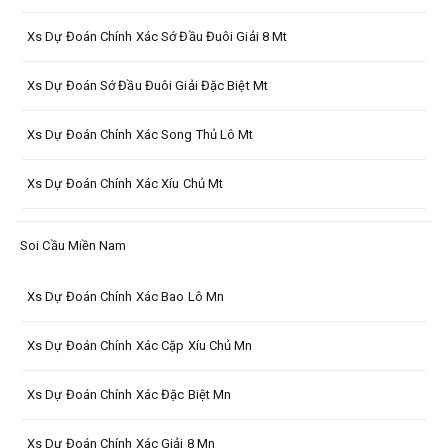
Xs Dự Đoán Chính Xác Sớ Đầu Đuôi Giải 8 Mt
Xs Dự Đoán Sớ Đầu Đuôi Giải Đặc Biệt Mt
Xs Dự Đoán Chính Xác Song Thủ Lô Mt
Xs Dự Đoán Chính Xác Xíu Chủ Mt
Soi Cầu Miền Nam
Xs Dự Đoán Chính Xác Bao Lô Mn
Xs Dự Đoán Chính Xác Cặp Xíu Chủ Mn
Xs Dự Đoán Chính Xác Đặc Biệt Mn
Xs Dự Đoán Chính Xác Giải 8 Mn