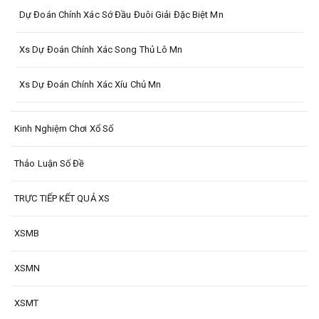
Dự Đoán Chính Xác Sớ Đầu Đuôi Giải Đặc Biệt Mn
Xs Dự Đoán Chính Xác Song Thủ Lô Mn
Xs Dự Đoán Chính Xác Xíu Chủ Mn
Kinh Nghiệm Chơi Xổ Số
Thảo Luận Số Đề
TRỰC TIẾP KẾT QUẢ XS
XSMB
XSMN
XSMT