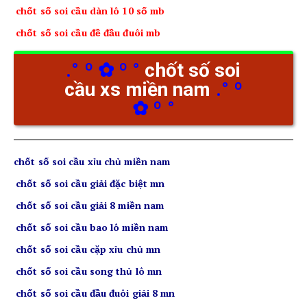
chốt số soi cầu dàn lô 10 số mb
chốt số soi cầu đề đầu đuôi mb
.° º ✿ º °
chốt số soi
cầu xs miền nam
.° º
✿ º °
chốt số soi cầu xỉu chủ miền nam
chốt số soi cầu giải đặc biệt mn
chốt số soi cầu giải 8 miền nam
chốt số soi cầu bao lô miền nam
chốt số soi cầu cặp xỉu chủ mn
chốt số soi cầu song thủ lô mn
chốt số soi cầu đầu đuôi giải 8 mn