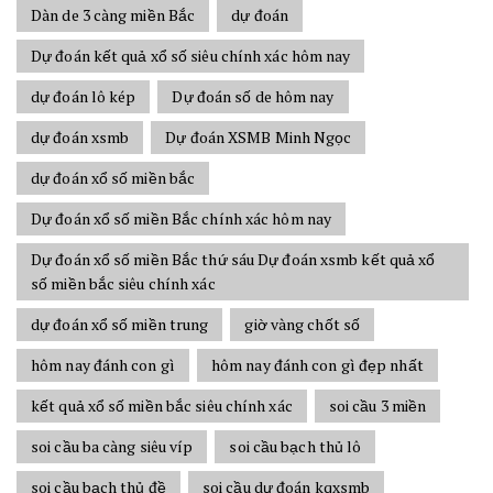
Dàn de 3 càng miền Bắc
dự đoán
Dự đoán kết quả xổ số siêu chính xác hôm nay
dự đoán lô kép
Dự đoán số de hôm nay
dự đoán xsmb
Dự đoán XSMB Minh Ngọc
dự đoán xổ số miền bắc
Dự đoán xổ số miền Bắc chính xác hôm nay
Dự đoán xổ số miền Bắc thứ sáu Dự đoán xsmb kết quả xổ
số miền bắc siêu chính xác
dự đoán xổ số miền trung
giờ vàng chốt số
hôm nay đánh con gì
hôm nay đánh con gì đẹp nhất
kết quả xổ số miền bắc siêu chính xác
soi cầu 3 miền
soi cầu ba càng siêu víp
soi cầu bạch thủ lô
soi cầu bạch thủ đề
soi cầu dự đoán kqxsmb