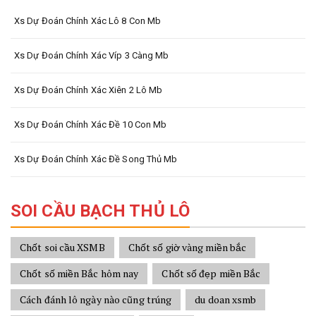
Xs Dự Đoán Chính Xác Lô 8 Con Mb
Xs Dự Đoán Chính Xác Víp 3 Càng Mb
Xs Dự Đoán Chính Xác Xiên 2 Lô Mb
Xs Dự Đoán Chính Xác Đề 10 Con Mb
Xs Dự Đoán Chính Xác Đề Song Thủ Mb
SOI CẦU BẠCH THỦ LÔ
Chốt soi cầu XSMB
Chốt số giờ vàng miền bắc
Chốt số miền Bắc hôm nay
Chốt số đẹp miền Bắc
Cách đánh lô ngày nào cũng trúng
du doan xsmb