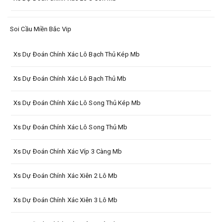
Soi Cầu Miền Bắc Vip
Xs Dự Đoán Chính Xác Lô Bạch Thủ Kép Mb
Xs Dự Đoán Chính Xác Lô Bạch Thủ Mb
Xs Dự Đoán Chính Xác Lô Song Thủ Kép Mb
Xs Dự Đoán Chính Xác Lô Song Thủ Mb
Xs Dự Đoán Chính Xác Víp 3 Càng Mb
Xs Dự Đoán Chính Xác Xiên 2 Lô Mb
Xs Dự Đoán Chính Xác Xiên 3 Lô Mb