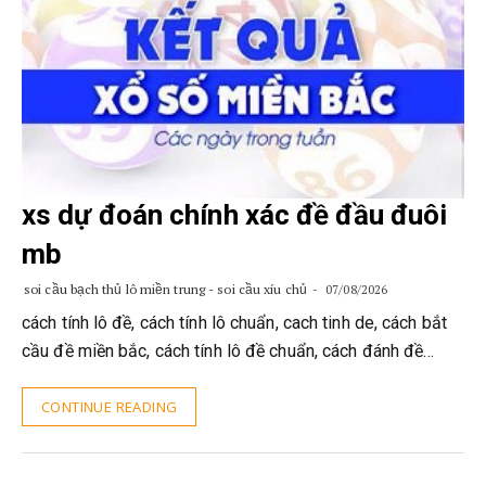
xs dự đoán chính xác đề đầu đuôi
mb
soi cầu bạch thủ lô miền trung - soi cầu xíu chủ
07/08/2026
cách tính lô đề, cách tính lô chuẩn, cach tinh de, cách bắt
cầu đề miền bắc, cách tính lô đề chuẩn, cách đánh đề…
CONTINUE READING