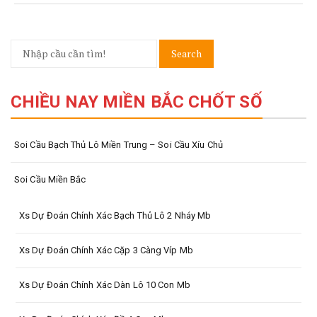
Search
CHIỀU NAY MIỀN BẮC CHỐT SỐ
Soi Cầu Bạch Thủ Lô Miền Trung – Soi Cầu Xíu Chủ
Soi Cầu Miền Bắc
Xs Dự Đoán Chính Xác Bạch Thủ Lô 2 Nháy Mb
Xs Dự Đoán Chính Xác Cặp 3 Càng Víp Mb
Xs Dự Đoán Chính Xác Dàn Lô 10 Con Mb