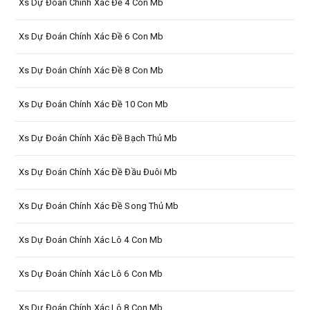
Xs Dự Đoán Chính Xác Đề 4 Con Mb
Xs Dự Đoán Chính Xác Đề 6 Con Mb
Xs Dự Đoán Chính Xác Đề 8 Con Mb
Xs Dự Đoán Chính Xác Đề 10 Con Mb
Xs Dự Đoán Chính Xác Đề Bạch Thủ Mb
Xs Dự Đoán Chính Xác Đề Đầu Đuôi Mb
Xs Dự Đoán Chính Xác Đề Song Thủ Mb
Xs Dự Đoán Chính Xác Lô 4 Con Mb
Xs Dự Đoán Chính Xác Lô 6 Con Mb
Xs Dự Đoán Chính Xác Lô 8 Con Mb