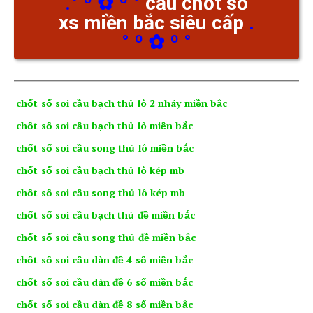
.° º ✿ º °
cầu chốt số
xs miền bắc siêu cấp
.
° º ✿ º °
chốt số soi cầu bạch thủ lô 2 nháy miền bắc
chốt số soi cầu bạch thủ lô miền bắc
chốt số soi cầu song thủ lô miền bắc
chốt số soi cầu bạch thủ lô kép mb
chốt số soi cầu song thủ lô kép mb
chốt số soi cầu bạch thủ đề miền bắc
chốt số soi cầu song thủ đề miền bắc
chốt số soi cầu dàn đề 4 số miền bắc
chốt số soi cầu dàn đề 6 số miền bắc
chốt số soi cầu dàn đề 8 số miền bắc