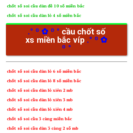
chốt số soi cầu dàn đề 10 số miền bắc
chốt số soi cầu dàn lô 4 số miền bắc
.° º ✿ º °
cầu chốt số
xs miền bắc víp
.° º ✿
º °
chốt số soi cầu dàn lô 6 số miền bắc
chốt số soi cầu dàn lô 8 số miền bắc
chốt số soi cầu dàn lô xiên 2 mb
chốt số soi cầu dàn lô xiên 3 mb
chốt số soi cầu dàn lô xiên 4 mb
chốt số soi cầu 3 càng miền bắc
chốt số soi cầu dàn 3 càng 2 số mb