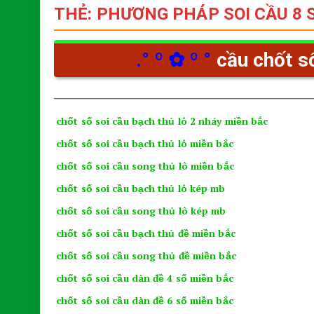
THẺ:
PHƯƠNG PHÁP SOI CẦU 8 
.° º ✿ º °
cầu chốt s
chốt số soi cầu bạch thủ lô 2 nháy miền bắc
chốt số soi cầu bạch thủ lô miền bắc
chốt số soi cầu song thủ lô miền bắc
chốt số soi cầu bạch thủ lô kép mb
chốt số soi cầu song thủ lô kép mb
chốt số soi cầu bạch thủ đề miền bắc
chốt số soi cầu song thủ đề miền bắc
chốt số soi cầu dàn đề 4 số miền bắc
chốt số soi cầu dàn đề 6 số miền bắc