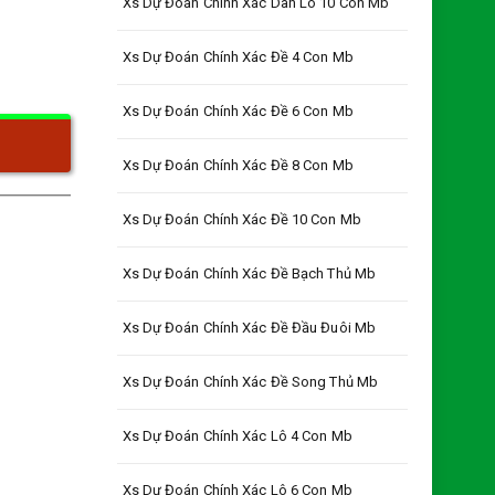
Xs Dự Đoán Chính Xác Dàn Lô 10 Con Mb
Xs Dự Đoán Chính Xác Đề 4 Con Mb
Xs Dự Đoán Chính Xác Đề 6 Con Mb
Xs Dự Đoán Chính Xác Đề 8 Con Mb
Xs Dự Đoán Chính Xác Đề 10 Con Mb
Xs Dự Đoán Chính Xác Đề Bạch Thủ Mb
Xs Dự Đoán Chính Xác Đề Đầu Đuôi Mb
Xs Dự Đoán Chính Xác Đề Song Thủ Mb
Xs Dự Đoán Chính Xác Lô 4 Con Mb
Xs Dự Đoán Chính Xác Lô 6 Con Mb