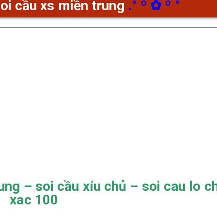
oi cầu xs miền trung
.° º ✿ º °
ung – soi cầu xíu chủ – soi cau lo c
xac 100