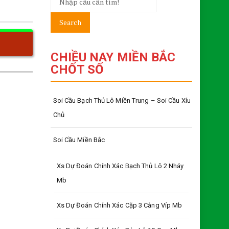
Search
CHIỀU NAY MIỀN BẮC
CHỐT SỐ
Soi Cầu Bạch Thủ Lô Miền Trung – Soi Cầu Xíu
Chủ
Soi Cầu Miền Bắc
Xs Dự Đoán Chính Xác Bạch Thủ Lô 2 Nháy
Mb
Xs Dự Đoán Chính Xác Cặp 3 Càng Víp Mb