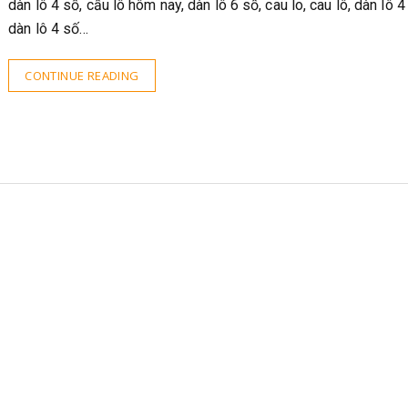
dàn lô 4 số, cầu lô hôm nay, dàn lô 6 số, cau lo, cau lô, dàn lô 4
dàn lô 4 số…
CONTINUE READING