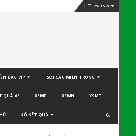
29/07/2026
Skip
to
content
IỀN BẮC VIP
SOI CẦU MIỀN TRUNG
T QUẢ XS
XSMB
XSMN
XSMT
THỬ
SỐ KẾT QUẢ