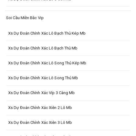
Soi Cầu Miền Bắc Vip
Xs Dự Đoán Chính Xác Lô Bạch Thủ Kép Mb
Xs Dự Đoán Chính Xác Lô Bạch Thủ Mb
Xs Dự Đoán Chính Xác Lô Song Thủ Kép Mb
Xs Dự Đoán Chính Xác Lô Song Thủ Mb
Xs Dự Đoán Chính Xác Víp 3 Càng Mb
Xs Dự Đoán Chính Xác Xiên 2 Lô Mb
Xs Dự Đoán Chính Xác Xiên 3 Lô Mb