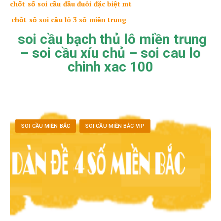
chốt số soi cầu đầu đuôi đặc biệt mt
chốt số soi cầu lô 3 số miền trung
soi cầu bạch thủ lô miền trung
– soi cầu xíu chủ – soi cau lo
chinh xac 100
– soi cau lo chinh
SOI CẦU MIỀN BẮC
SOI CẦU MIỀN BẮC VIP