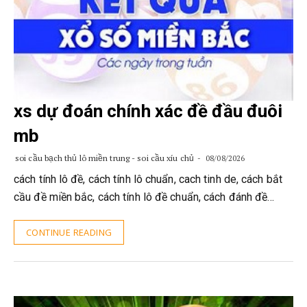
xs dự đoán chính xác đề đầu đuôi
mb
soi cầu bạch thủ lô miền trung - soi cầu xíu chủ
08/08/2026
cách tính lô đề, cách tính lô chuẩn, cach tinh de, cách bắt
cầu đề miền bắc, cách tính lô đề chuẩn, cách đánh đề…
CONTINUE READING