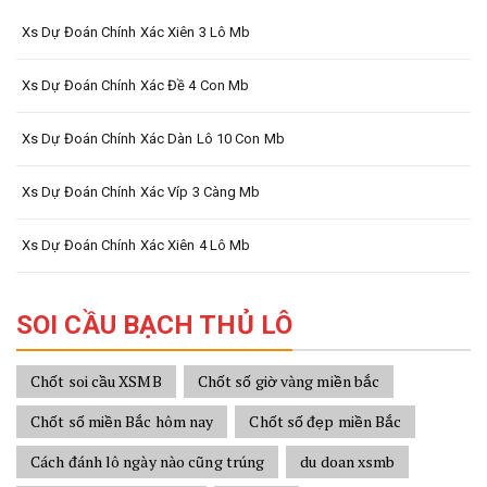
Xs Dự Đoán Chính Xác Xiên 3 Lô Mb
Xs Dự Đoán Chính Xác Đề 4 Con Mb
Xs Dự Đoán Chính Xác Dàn Lô 10 Con Mb
Xs Dự Đoán Chính Xác Víp 3 Càng Mb
Xs Dự Đoán Chính Xác Xiên 4 Lô Mb
SOI CẦU BẠCH THỦ LÔ
Chốt soi cầu XSMB
Chốt số giờ vàng miền bắc
Chốt số miền Bắc hôm nay
Chốt số đẹp miền Bắc
Cách đánh lô ngày nào cũng trúng
du doan xsmb