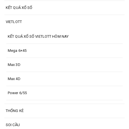
KẾT QUẢ XỔ SỐ
VIETLOTT
KẾT QUẢ XỔ SỐ VIETLOTT HÔM NAY
Mega 6×45
Max 3D
Max 4D
Power 6/55
THỐNG KÊ
SOI CẦU