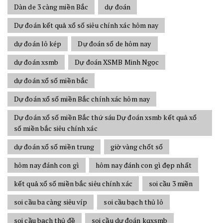
Dàn de 3 càng miền Bắc
dự đoán
Dự đoán kết quả xổ số siêu chính xác hôm nay
dự đoán lô kép
Dự đoán số de hôm nay
dự đoán xsmb
Dự đoán XSMB Minh Ngọc
dự đoán xổ số miền bắc
Dự đoán xổ số miền Bắc chính xác hôm nay
Dự đoán xổ số miền Bắc thứ sáu Dự đoán xsmb kết quả xổ
số miền bắc siêu chính xác
dự đoán xổ số miền trung
giờ vàng chốt số
hôm nay đánh con gì
hôm nay đánh con gì đẹp nhất
kết quả xổ số miền bắc siêu chính xác
soi cầu 3 miền
soi cầu ba càng siêu víp
soi cầu bạch thủ lô
soi cầu bạch thủ đề
soi cầu dự đoán kqxsmb