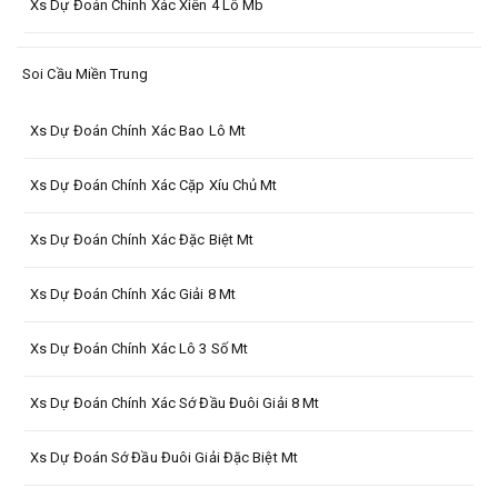
Xs Dự Đoán Chính Xác Xiên 4 Lô Mb
Soi Cầu Miền Trung
Xs Dự Đoán Chính Xác Bao Lô Mt
Xs Dự Đoán Chính Xác Cặp Xíu Chủ Mt
Xs Dự Đoán Chính Xác Đặc Biệt Mt
Xs Dự Đoán Chính Xác Giải 8 Mt
Xs Dự Đoán Chính Xác Lô 3 Số Mt
Xs Dự Đoán Chính Xác Sớ Đầu Đuôi Giải 8 Mt
Xs Dự Đoán Sớ Đầu Đuôi Giải Đặc Biệt Mt