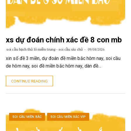
xs dự đoán chính xác đề 8 con mb
soi cầu bạch thủ lô miền trung - soi cầu xíu chủ
09/08/2026
xin số đề 3 miền, dự đoán đề miền bắc hôm nay, soi cầu
de hôm nay, soi đề miền bắc hôm nay, dàn đề…
CONTINUE READING
SOI CẦU MIỀN BẮC
SOI CẦU MIỀN BẮC VIP