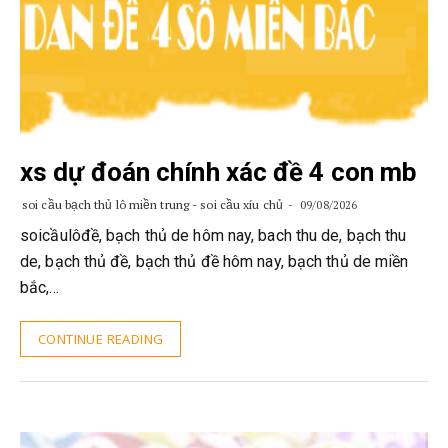
xs dự đoán chính xác đề 4 con mb
soi cầu bạch thủ lô miền trung - soi cầu xíu chủ
09/08/2026
soicầulôđề, bạch thủ de hôm nay, bach thu de, bạch thu
de, bạch thủ đề, bạch thủ đề hôm nay, bạch thủ de miền
bắc,…
CONTINUE READING