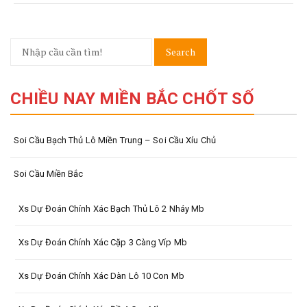
Search
CHIỀU NAY MIỀN BẮC CHỐT SỐ
Soi Cầu Bạch Thủ Lô Miền Trung – Soi Cầu Xíu Chủ
Soi Cầu Miền Bắc
Xs Dự Đoán Chính Xác Bạch Thủ Lô 2 Nháy Mb
Xs Dự Đoán Chính Xác Cặp 3 Càng Víp Mb
Xs Dự Đoán Chính Xác Dàn Lô 10 Con Mb