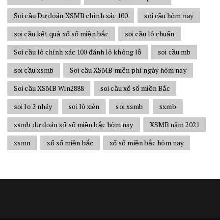
Soi cầu Dự đoán XSMB chính xác 100
soi cầu hôm nay
soi cầu kết quả xổ số miền bắc
soi cầu lô chuẩn
Soi cầu lô chính xác 100 đánh lô không lỗ
soi cầu mb
soi cầu xsmb
Soi cầu XSMB miễn phí ngày hôm nay
Soi cầu XSMB Win2888
soi cầu xổ số miền Bắc
soi lo 2 nháy
soi lô xiên
soi xsmb
sxmb
xsmb dự đoán xổ số miền bắc hôm nay
XSMB năm 2021
xsmn
xổ số miền bắc
xổ số miền bắc hôm nay