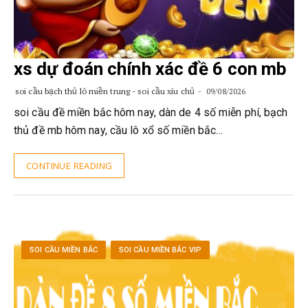
xs dự đoán chính xác đề 6 con mb
soi cầu bạch thủ lô miền trung - soi cầu xíu chủ
09/08/2026
soi cầu đề miền bắc hôm nay, dàn de 4 số miễn phí, bạch
thủ đề mb hôm nay, cầu lô xổ số miền bắc…
CONTINUE READING
SOI CẦU MIỀN BẮC
SOI CẦU MIỀN BẮC VIP