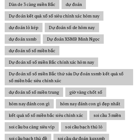
Dàn de 3 càng miền Bắc
dự đoán
Dự đoán kết quả xổ số siêu chính xác hôm nay
dự đoán lô kép
Dự đoán số de hôm nay
dự đoán xsmb
Dự đoán XSMB Minh Ngọc
dự đoán xổ số miền bắc
Dự đoán xổ số miền Bắc chính xác hôm nay
Dự đoán xổ số miền Bắc thứ sáu Dự đoán xsmb kết quả xổ
số miền bắc siêu chính xác
dự đoán xổ số miền trung
giờ vàng chốt số
hôm nay đánh con gì
hôm nay đánh con gì đẹp nhất
kết quả xổ số miền bắc siêu chính xác
soi cầu 3 miền
soi cầu ba càng siêu víp
soi cầu bạch thủ lô
soi cầu bạch thủ đề
soi cầu dự đoán kqxsmb