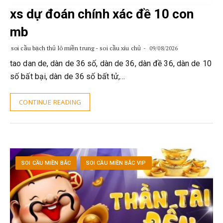
xs dự đoán chính xác đề 10 con
mb
soi cầu bạch thủ lô miền trung - soi cầu xíu chủ
09/08/2026
tao dan de, dàn de 36 số, dàn de 36, dàn đề 36, dàn de 10
số bất bại, dàn de 36 số bất tử,…
CONTINUE READING
SOI CẦU MIỀN BẮC
SOI CẦU MIỀN BẮC VIP