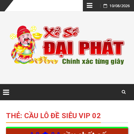
Skip
10/08/2026
to
content
Skip
to
THẺ:
CẦU LÔ ĐỀ SIÊU VIP 02
content