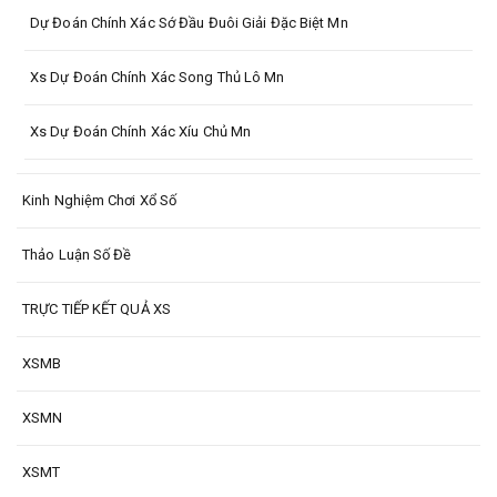
Dự Đoán Chính Xác Sớ Đầu Đuôi Giải Đặc Biệt Mn
Xs Dự Đoán Chính Xác Song Thủ Lô Mn
Xs Dự Đoán Chính Xác Xíu Chủ Mn
Kinh Nghiệm Chơi Xổ Số
Thảo Luận Số Đề
TRỰC TIẾP KẾT QUẢ XS
XSMB
XSMN
XSMT