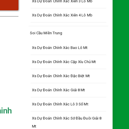
Xs Dự Đoán Chính Xác Xiên 3 Lô Mb
Xs Dự Đoán Chính Xác Xiên 4 Lô Mb
Soi Cầu Miền Trung
Xs Dự Đoán Chính Xác Bao Lô Mt
Xs Dự Đoán Chính Xác Cặp Xíu Chủ Mt
Xs Dự Đoán Chính Xác Đặc Biệt Mt
Xs Dự Đoán Chính Xác Giải 8 Mt
Xs Dự Đoán Chính Xác Lô 3 Số Mt
hinh
Xs Dự Đoán Chính Xác Sớ Đầu Đuôi Giải 8
Mt