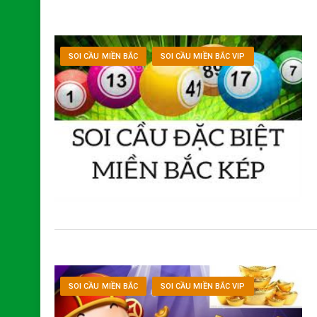
– soi cau lo chinh
SOI CẦU MIỀN BẮC
SOI CẦU MIỀN BẮC VIP
SOI CẦU MIỀN BẮC
SOI CẦU MIỀN BẮC VIP