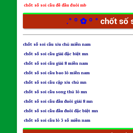
chốt số soi cầu đề đầu đuôi mb
.° º ✿ º °
chốt số 
chốt số soi cầu xỉu chủ miền nam
chốt số soi cầu giải đặc biệt mn
chốt số soi cầu giải 8 miền nam
chốt số soi cầu bao lô miền nam
chốt số soi cầu cặp xỉu chủ mn
chốt số soi cầu song thủ lô mn
chốt số soi cầu đầu đuôi giải 8 mn
chốt số soi cầu đầu đuôi đặc biệt mn
chốt số soi cầu lô 3 số miền nam