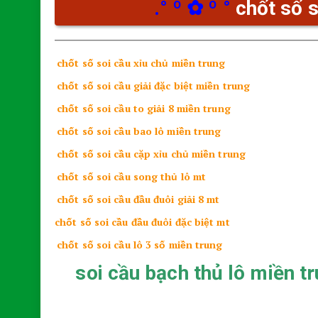
.° º ✿ º °
chốt số s
chốt số soi cầu xỉu chủ miền trung
chốt số soi cầu giải đặc biệt miền trung
chốt số soi cầu to giải 8 miền trung
chốt số soi cầu bao lô miền trung
chốt số soi cầu cặp xỉu chủ miền trung
chốt số soi cầu song thủ lô mt
chốt số soi cầu đầu đuôi giải 8 mt
chốt số soi cầu đầu đuôi đặc biệt mt
chốt số soi cầu lô 3 số miền trung
soi cầu bạch thủ lô miền tr