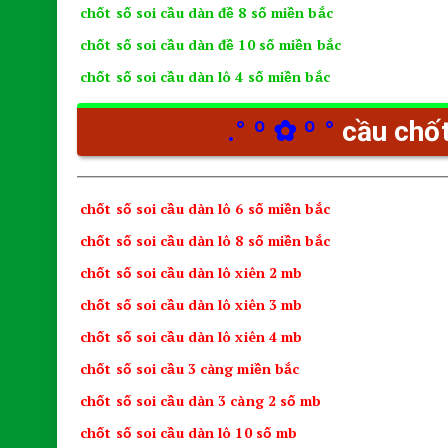
chốt số soi cầu dàn đề 8 số miền bắc
chốt số soi cầu dàn đề 10 số miền bắc
chốt số soi cầu dàn lô 4 số miền bắc
.° º ✿ º °
cầu chốt
chốt số soi cầu dàn lô 6 số miền bắc
chốt số soi cầu dàn lô 8 số miền bắc
chốt số soi cầu dàn lô xiên 2 mb
chốt số soi cầu dàn lô xiên 3 mb
chốt số soi cầu dàn lô xiên 4 mb
chốt số soi cầu 3 càng miền bắc
chốt số soi cầu dàn 3 càng 2 số mb
chốt số soi cầu dàn lô 10 số mb