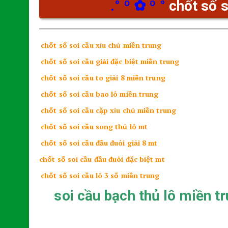
.° º ✿ º °
chốt số s
chốt số soi cầu xỉu chủ miền trung
chốt số soi cầu giải đặc biệt miền trung
chốt số soi cầu to giải 8 miền trung
chốt số soi cầu bao lô miền trung
chốt số soi cầu cặp xỉu chủ miền trung
chốt số soi cầu song thủ lô mt
chốt số soi cầu đầu đuôi giải 8 mt
chốt số soi cầu đầu đuôi đặc biệt mt
chốt số soi cầu lô 3 số miền trung
soi cầu bạch thủ lô miền tr