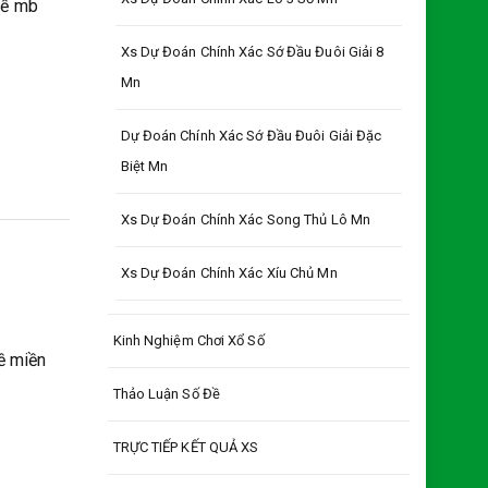
đề mb
Xs Dự Đoán Chính Xác Sớ Đầu Đuôi Giải 8
Mn
Dự Đoán Chính Xác Sớ Đầu Đuôi Giải Đặc
Biệt Mn
Xs Dự Đoán Chính Xác Song Thủ Lô Mn
Xs Dự Đoán Chính Xác Xíu Chủ Mn
Kinh Nghiệm Chơi Xổ Số
đề miền
Thảo Luận Số Đề
TRỰC TIẾP KẾT QUẢ XS