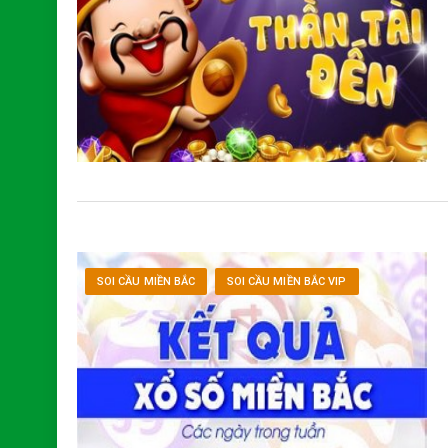
SOI CẦU MIỀN BẮC
SOI CẦU MIỀN BẮC VIP