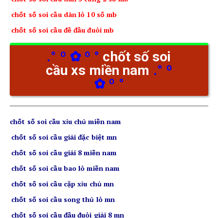
chốt số soi cầu dàn lô 10 số mb
chốt số soi cầu đề đầu đuôi mb
.° º ✿ º °
chốt số soi
cầu xs miền nam
.° º
✿ º °
chốt số soi cầu xỉu chủ miền nam
chốt số soi cầu giải đặc biệt mn
chốt số soi cầu giải 8 miền nam
chốt số soi cầu bao lô miền nam
chốt số soi cầu cặp xỉu chủ mn
chốt số soi cầu song thủ lô mn
chốt số soi cầu đầu đuôi giải 8 mn