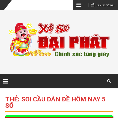
Skip
06/08/2026
to
content
Skip
to
THẺ:
SOI CẦU DÀN ĐỀ HÔM NAY 5
content
SỐ