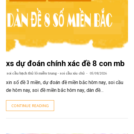
xs dự đoán chính xác đề 8 con mb
soi cầu bạch thủ lô miền trung - soi cầu xíu chủ
05/08/2026
xin số đề 3 miền, dự đoán đề miền bắc hôm nay, soi cầu
de hôm nay, soi đề miền bắc hôm nay, dàn đề…
CONTINUE READING