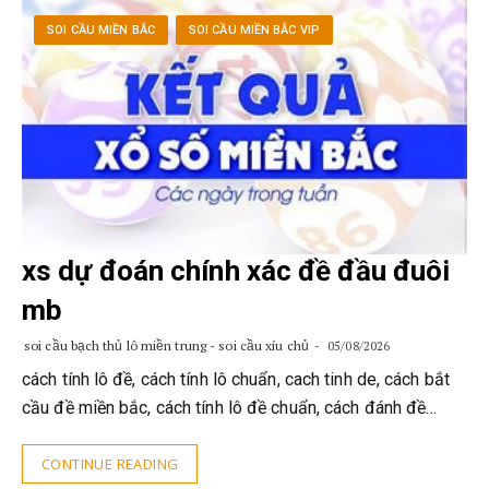
SOI CẦU MIỀN BẮC
SOI CẦU MIỀN BẮC VIP
xs dự đoán chính xác đề đầu đuôi
mb
soi cầu bạch thủ lô miền trung - soi cầu xíu chủ
05/08/2026
cách tính lô đề, cách tính lô chuẩn, cach tinh de, cách bắt
cầu đề miền bắc, cách tính lô đề chuẩn, cách đánh đề…
CONTINUE READING