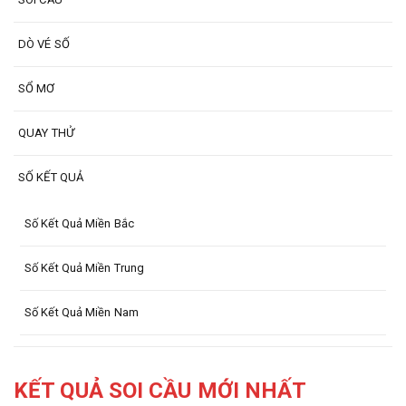
DÒ VÉ SỐ
SỔ MƠ
QUAY THỬ
SỐ KẾT QUẢ
Số Kết Quả Miền Bắc
Số Kết Quả Miền Trung
Số Kết Quả Miền Nam
KẾT QUẢ SOI CẦU MỚI NHẤT