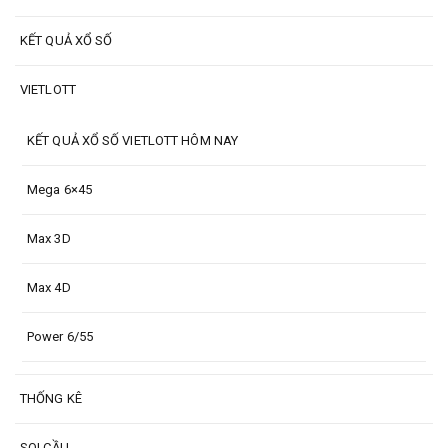
KẾT QUẢ XỔ SỐ
VIETLOTT
KẾT QUẢ XỔ SỐ VIETLOTT HÔM NAY
Mega 6×45
Max 3D
Max 4D
Power 6/55
THỐNG KÊ
SOI CẦU