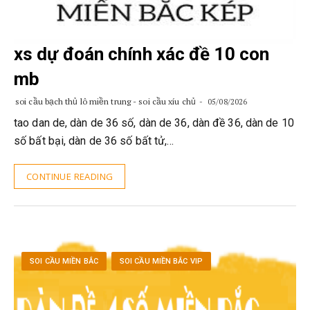
xs dự đoán chính xác đề 10 con
mb
soi cầu bạch thủ lô miền trung - soi cầu xíu chủ
05/08/2026
tao dan de, dàn de 36 số, dàn de 36, dàn đề 36, dàn de 10
số bất bại, dàn de 36 số bất tử,…
CONTINUE READING
SOI CẦU MIỀN BẮC
SOI CẦU MIỀN BẮC VIP