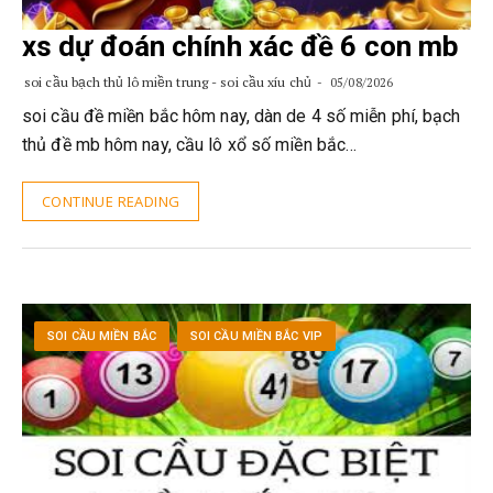
xs dự đoán chính xác đề 6 con mb
soi cầu bạch thủ lô miền trung - soi cầu xíu chủ
05/08/2026
soi cầu đề miền bắc hôm nay, dàn de 4 số miễn phí, bạch
thủ đề mb hôm nay, cầu lô xổ số miền bắc…
CONTINUE READING
SOI CẦU MIỀN BẮC
SOI CẦU MIỀN BẮC VIP