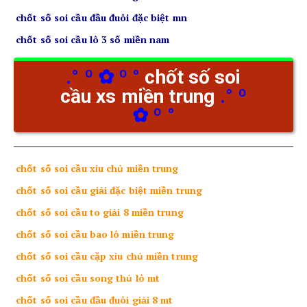
chốt số soi cầu đầu đuôi đặc biệt mn
chốt số soi cầu lô 3 số miền nam
.° º ✿ º °
chốt số soi
cầu xs miền trung
.° º
✿ º °
chốt số soi cầu xỉu chủ miền trung
chốt số soi cầu giải đặc biệt miền trung
chốt số soi cầu to giải 8 miền trung
chốt số soi cầu bao lô miền trung
chốt số soi cầu cặp xỉu chủ miền trung
chốt số soi cầu song thủ lô mt
chốt số soi cầu đầu đuôi giải 8 mt