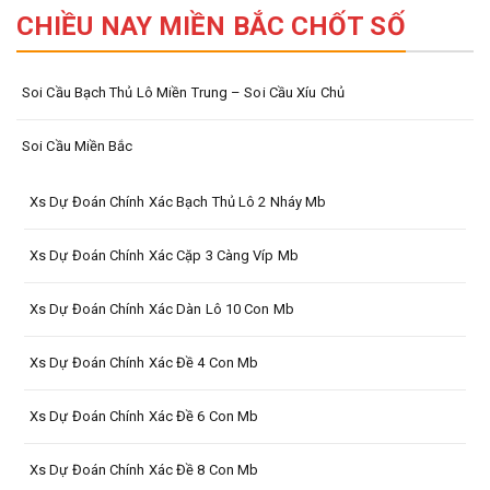
CHIỀU NAY MIỀN BẮC CHỐT SỐ
Soi Cầu Bạch Thủ Lô Miền Trung – Soi Cầu Xíu Chủ
Soi Cầu Miền Bắc
Xs Dự Đoán Chính Xác Bạch Thủ Lô 2 Nháy Mb
Xs Dự Đoán Chính Xác Cặp 3 Càng Víp Mb
Xs Dự Đoán Chính Xác Dàn Lô 10 Con Mb
Xs Dự Đoán Chính Xác Đề 4 Con Mb
Xs Dự Đoán Chính Xác Đề 6 Con Mb
Xs Dự Đoán Chính Xác Đề 8 Con Mb