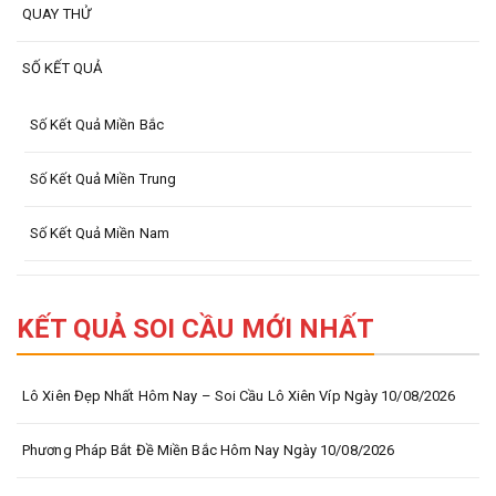
QUAY THỬ
SỐ KẾT QUẢ
Số Kết Quả Miền Bắc
Số Kết Quả Miền Trung
Số Kết Quả Miền Nam
KẾT QUẢ SOI CẦU MỚI NHẤT
Lô Xiên Đẹp Nhất Hôm Nay – Soi Cầu Lô Xiên Víp Ngày 10/08/2026
Phương Pháp Bắt Đề Miền Bắc Hôm Nay Ngày 10/08/2026