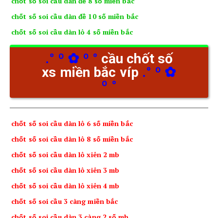
chốt số soi cầu dàn đề 8 số miền bắc
chốt số soi cầu dàn đề 10 số miền bắc
chốt số soi cầu dàn lô 4 số miền bắc
.° º ✿ º °
cầu chốt số
xs miền bắc víp
.° º ✿
º °
chốt số soi cầu dàn lô 6 số miền bắc
chốt số soi cầu dàn lô 8 số miền bắc
chốt số soi cầu dàn lô xiên 2 mb
chốt số soi cầu dàn lô xiên 3 mb
chốt số soi cầu dàn lô xiên 4 mb
chốt số soi cầu 3 càng miền bắc
chốt số soi cầu dàn 3 càng 2 số mb