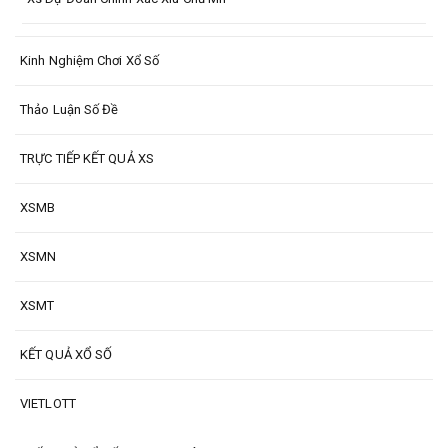
Kinh Nghiệm Chơi Xổ Số
Thảo Luận Số Đề
TRỰC TIẾP KẾT QUẢ XS
XSMB
XSMN
XSMT
KẾT QUẢ XỔ SỐ
VIETLOTT