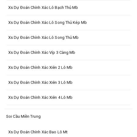
Xs Dự Đoán Chính Xác Lô Bạch Thủ Mb
Xs Dự Đoán Chính Xác Lô Song Thủ Kép Mb
Xs Dự Đoán Chính Xác Lô Song Thủ Mb
Xs Dự Đoán Chính Xác Víp 3 Càng Mb
Xs Dự Đoán Chính Xác Xiên 2 Lô Mb
Xs Dự Đoán Chính Xác Xiên 3 Lô Mb
Xs Dự Đoán Chính Xác Xiên 4 Lô Mb
Soi Cầu Miền Trung
Xs Dự Đoán Chính Xác Bao Lô Mt