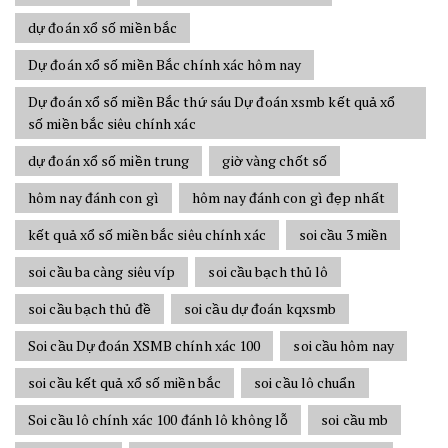
dự đoán xổ số miền bắc
Dự đoán xổ số miền Bắc chính xác hôm nay
Dự đoán xổ số miền Bắc thứ sáu Dự đoán xsmb kết quả xổ
số miền bắc siêu chính xác
dự đoán xổ số miền trung
giờ vàng chốt số
hôm nay đánh con gì
hôm nay đánh con gì đẹp nhất
kết quả xổ số miền bắc siêu chính xác
soi cầu 3 miền
soi cầu ba càng siêu víp
soi cầu bạch thủ lô
soi cầu bạch thủ đề
soi cầu dự đoán kqxsmb
Soi cầu Dự đoán XSMB chính xác 100
soi cầu hôm nay
soi cầu kết quả xổ số miền bắc
soi cầu lô chuẩn
Soi cầu lô chính xác 100 đánh lô không lỗ
soi cầu mb