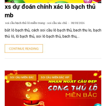
xs dự đoán chính xác lô bạch thủ
mb
soi cầu bạch thủ lô miền trung - soi cầu xíu chủ
08/08/2026
bắt lô bạch thủ, cách soi cầu lô bạch thủ, bach thu lo, bạch
thủ lô, lô bạch thủ, soi lô bạch thủ, bach thu,…
CONTINUE READING
SOI CẦU MIỀN BẮC
SOI CẦU MIỀN BẮC VIP