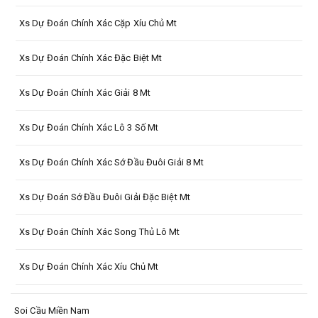
Xs Dự Đoán Chính Xác Cặp Xíu Chủ Mt
Xs Dự Đoán Chính Xác Đặc Biệt Mt
Xs Dự Đoán Chính Xác Giải 8 Mt
Xs Dự Đoán Chính Xác Lô 3 Số Mt
Xs Dự Đoán Chính Xác Sớ Đầu Đuôi Giải 8 Mt
Xs Dự Đoán Sớ Đầu Đuôi Giải Đặc Biệt Mt
Xs Dự Đoán Chính Xác Song Thủ Lô Mt
Xs Dự Đoán Chính Xác Xíu Chủ Mt
Soi Cầu Miền Nam