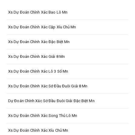
Xs Dự Đoán Chính Xác Bao Lô Mn
Xs Dự Đoán Chính Xác Cặp Xíu Chủ Mn
Xs Dự Đoán Chính Xác Đặc Biệt Mn
Xs Dự Đoán Chính Xác Giải 8 Mn
Xs Dự Đoán Chính Xác Lô 3 Số Mn
Xs Dự Đoán Chính Xác Sớ Đầu Đuôi Giải 8 Mn
Dự Đoán Chính Xác Sớ Đầu Đuôi Giải Đặc Biệt Mn
Xs Dự Đoán Chính Xác Song Thủ Lô Mn
Xs Dự Đoán Chính Xác Xíu Chủ Mn