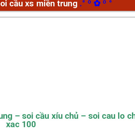
oi cầu xs miền trung
.° º ✿ º °
ung – soi cầu xíu chủ – soi cau lo c
xac 100