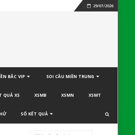
29/07/2026
Skip
to
content
IỀN BẮC VIP
SOI CẦU MIỀN TRUNG
T QUẢ XS
XSMB
XSMN
XSMT
THỬ
SỐ KẾT QUẢ