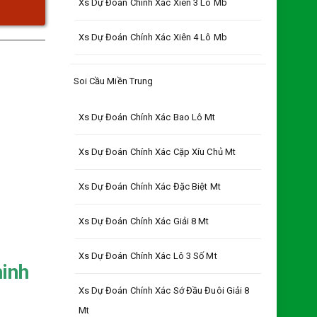
Xs Dự Đoán Chính Xác Xiên 3 Lô Mb
Xs Dự Đoán Chính Xác Xiên 4 Lô Mb
Soi Cầu Miền Trung
Xs Dự Đoán Chính Xác Bao Lô Mt
Xs Dự Đoán Chính Xác Cặp Xíu Chủ Mt
Xs Dự Đoán Chính Xác Đặc Biệt Mt
Xs Dự Đoán Chính Xác Giải 8 Mt
Xs Dự Đoán Chính Xác Lô 3 Số Mt
hinh
Xs Dự Đoán Chính Xác Sớ Đầu Đuôi Giải 8
Mt