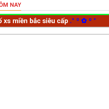
HÔM NAY
ố xs miền bắc siêu cấp
.° º ✿ º °