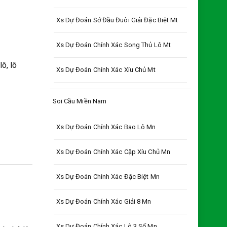
Xs Dự Đoán Sớ Đầu Đuôi Giải Đặc Biệt Mt
Xs Dự Đoán Chính Xác Song Thủ Lô Mt
lô, lô
Xs Dự Đoán Chính Xác Xíu Chủ Mt
Soi Cầu Miền Nam
Xs Dự Đoán Chính Xác Bao Lô Mn
Xs Dự Đoán Chính Xác Cặp Xíu Chủ Mn
Xs Dự Đoán Chính Xác Đặc Biệt Mn
Xs Dự Đoán Chính Xác Giải 8 Mn
Xs Dự Đoán Chính Xác Lô 3 Số Mn