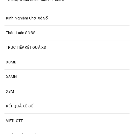
Kinh Nghiệm Chơi Xổ Số
Thảo Luận Số Đề
TRỰC TIẾP KẾT QUẢ XS
XSMB
XSMN
XSMT
KẾT QUẢ XỔ SỐ
VIETLOTT