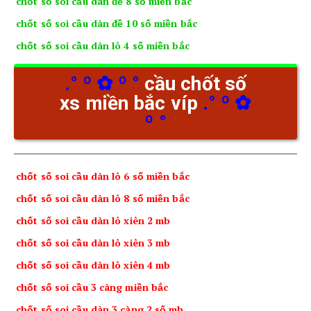
chốt số soi cầu dàn đề 8 số miền bắc
chốt số soi cầu dàn đề 10 số miền bắc
chốt số soi cầu dàn lô 4 số miền bắc
.° º ✿ º °
cầu chốt số
xs miền bắc víp
.° º ✿
º °
chốt số soi cầu dàn lô 6 số miền bắc
chốt số soi cầu dàn lô 8 số miền bắc
chốt số soi cầu dàn lô xiên 2 mb
chốt số soi cầu dàn lô xiên 3 mb
chốt số soi cầu dàn lô xiên 4 mb
chốt số soi cầu 3 càng miền bắc
chốt số soi cầu dàn 3 càng 2 số mb