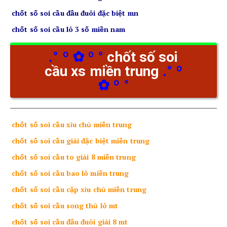
chốt số soi cầu đầu đuôi đặc biệt mn
chốt số soi cầu lô 3 số miền nam
.° º ✿ º °
chốt số soi
cầu xs miền trung
.° º
✿ º °
chốt số soi cầu xỉu chủ miền trung
chốt số soi cầu giải đặc biệt miền trung
chốt số soi cầu to giải 8 miền trung
chốt số soi cầu bao lô miền trung
chốt số soi cầu cặp xỉu chủ miền trung
chốt số soi cầu song thủ lô mt
chốt số soi cầu đầu đuôi giải 8 mt