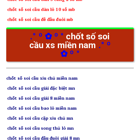
chốt số soi cầu dàn lô 10 số mb
chốt số soi cầu đề đầu đuôi mb
.° º ✿ º °
chốt số soi
cầu xs miền nam
.° º
✿ º °
chốt số soi cầu xỉu chủ miền nam
chốt số soi cầu giải đặc biệt mn
chốt số soi cầu giải 8 miền nam
chốt số soi cầu bao lô miền nam
chốt số soi cầu cặp xỉu chủ mn
chốt số soi cầu song thủ lô mn
chốt số soi cầu đầu đuôi giải 8 mn