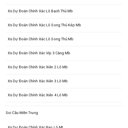
Xs Dự Đoán Chính Xác Lô Bạch Thủ Mb
Xs Dự Đoán Chính Xác Lô Song Thủ Kép Mb
Xs Dự Đoán Chính Xác Lô Song Thủ Mb
Xs Dự Đoán Chính Xác Víp 3 Càng Mb
Xs Dự Đoán Chính Xác Xiên 2 Lô Mb
Xs Dự Đoán Chính Xác Xiên 3 Lô Mb
Xs Dự Đoán Chính Xác Xiên 4 Lô Mb
Soi Cầu Miền Trung
Xs Dự Đoán Chính Xác Bao Lô Mt