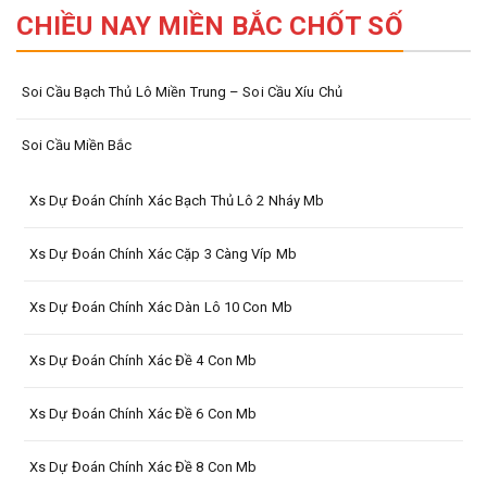
CHIỀU NAY MIỀN BẮC CHỐT SỐ
Soi Cầu Bạch Thủ Lô Miền Trung – Soi Cầu Xíu Chủ
Soi Cầu Miền Bắc
Xs Dự Đoán Chính Xác Bạch Thủ Lô 2 Nháy Mb
Xs Dự Đoán Chính Xác Cặp 3 Càng Víp Mb
Xs Dự Đoán Chính Xác Dàn Lô 10 Con Mb
Xs Dự Đoán Chính Xác Đề 4 Con Mb
Xs Dự Đoán Chính Xác Đề 6 Con Mb
Xs Dự Đoán Chính Xác Đề 8 Con Mb