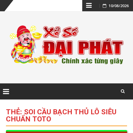
Skip
10/08/2026
to
content
Skip
to
THẺ:
SOI CẦU BẠCH THỦ LÔ SIÊU
content
CHUẨN TOTO