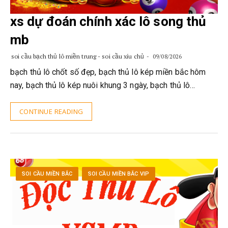
xs dự đoán chính xác lô song thủ
mb
soi cầu bạch thủ lô miền trung - soi cầu xíu chủ
09/08/2026
bạch thủ lô chốt số đẹp, bạch thủ lô kép miền bắc hôm
nay, bạch thủ lô kép nuôi khung 3 ngày, bạch thủ lô…
CONTINUE READING
SOI CẦU MIỀN BẮC
SOI CẦU MIỀN BẮC VIP