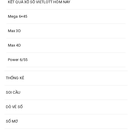
KẾT QUẢ XỔ SỐ VIETLOTT HÔM NAY
Mega 6×45
Max 3D
Max 4D
Power 6/55
THỐNG KÊ
SOI CẦU
DÒ VÉ SỐ
SỔ MƠ