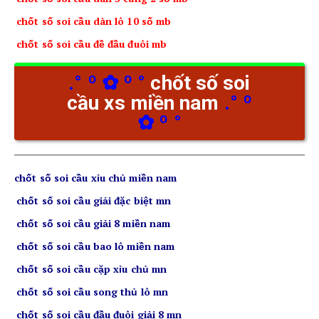
chốt số soi cầu dàn lô 10 số mb
chốt số soi cầu đề đầu đuôi mb
.° º ✿ º °
chốt số soi
cầu xs miền nam
.° º
✿ º °
chốt số soi cầu xỉu chủ miền nam
chốt số soi cầu giải đặc biệt mn
chốt số soi cầu giải 8 miền nam
chốt số soi cầu bao lô miền nam
chốt số soi cầu cặp xỉu chủ mn
chốt số soi cầu song thủ lô mn
chốt số soi cầu đầu đuôi giải 8 mn