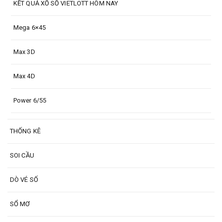
KẾT QUẢ XỔ SỐ VIETLOTT HÔM NAY
Mega 6×45
Max 3D
Max 4D
Power 6/55
THỐNG KÊ
SOI CẦU
DÒ VÉ SỐ
SỔ MƠ