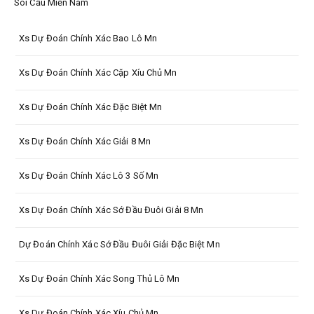
Soi Cầu Miền Nam
Xs Dự Đoán Chính Xác Bao Lô Mn
Xs Dự Đoán Chính Xác Cặp Xíu Chủ Mn
Xs Dự Đoán Chính Xác Đặc Biệt Mn
Xs Dự Đoán Chính Xác Giải 8 Mn
Xs Dự Đoán Chính Xác Lô 3 Số Mn
Xs Dự Đoán Chính Xác Sớ Đầu Đuôi Giải 8 Mn
Dự Đoán Chính Xác Sớ Đầu Đuôi Giải Đặc Biệt Mn
Xs Dự Đoán Chính Xác Song Thủ Lô Mn
Xs Dự Đoán Chính Xác Xíu Chủ Mn