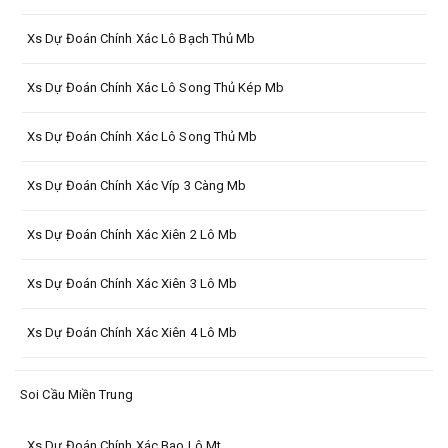
Xs Dự Đoán Chính Xác Lô Bạch Thủ Mb
Xs Dự Đoán Chính Xác Lô Song Thủ Kép Mb
Xs Dự Đoán Chính Xác Lô Song Thủ Mb
Xs Dự Đoán Chính Xác Víp 3 Càng Mb
Xs Dự Đoán Chính Xác Xiên 2 Lô Mb
Xs Dự Đoán Chính Xác Xiên 3 Lô Mb
Xs Dự Đoán Chính Xác Xiên 4 Lô Mb
Soi Cầu Miền Trung
Xs Dự Đoán Chính Xác Bao Lô Mt