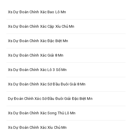
Xs Dự Đoán Chính Xác Bao Lô Mn
Xs Dự Đoán Chính Xác Cặp Xíu Chủ Mn
Xs Dự Đoán Chính Xác Đặc Biệt Mn
Xs Dự Đoán Chính Xác Giải 8 Mn
Xs Dự Đoán Chính Xác Lô 3 Số Mn
Xs Dự Đoán Chính Xác Sớ Đầu Đuôi Giải 8 Mn
Dự Đoán Chính Xác Sớ Đầu Đuôi Giải Đặc Biệt Mn
Xs Dự Đoán Chính Xác Song Thủ Lô Mn
Xs Dự Đoán Chính Xác Xíu Chủ Mn