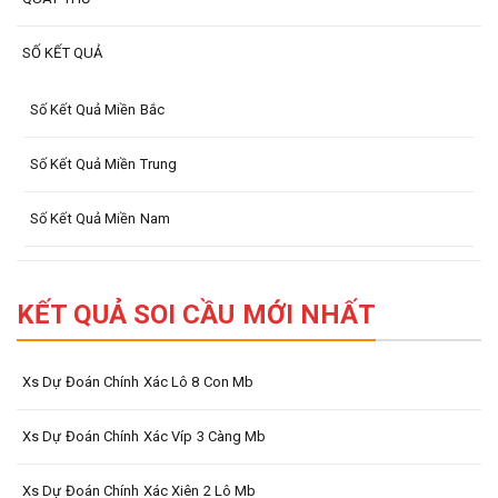
SỐ KẾT QUẢ
Số Kết Quả Miền Bắc
Số Kết Quả Miền Trung
Số Kết Quả Miền Nam
KẾT QUẢ SOI CẦU MỚI NHẤT
Xs Dự Đoán Chính Xác Lô 8 Con Mb
Xs Dự Đoán Chính Xác Víp 3 Càng Mb
Xs Dự Đoán Chính Xác Xiên 2 Lô Mb