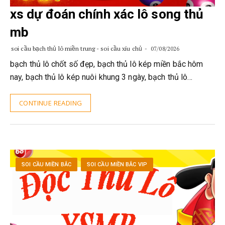
xs dự đoán chính xác lô song thủ
mb
soi cầu bạch thủ lô miền trung - soi cầu xíu chủ
07/08/2026
bạch thủ lô chốt số đẹp, bạch thủ lô kép miền bắc hôm
nay, bạch thủ lô kép nuôi khung 3 ngày, bạch thủ lô…
CONTINUE READING
SOI CẦU MIỀN BẮC
SOI CẦU MIỀN BẮC VIP