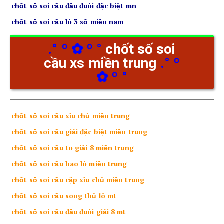
chốt số soi cầu đầu đuôi đặc biệt mn
chốt số soi cầu lô 3 số miền nam
.° º ✿ º °
chốt số soi
cầu xs miền trung
.° º
✿ º °
chốt số soi cầu xỉu chủ miền trung
chốt số soi cầu giải đặc biệt miền trung
chốt số soi cầu to giải 8 miền trung
chốt số soi cầu bao lô miền trung
chốt số soi cầu cặp xỉu chủ miền trung
chốt số soi cầu song thủ lô mt
chốt số soi cầu đầu đuôi giải 8 mt