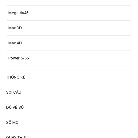
Mega 6×45
Max 3D
Max 4D
Power 6/55
THỐNG KÊ
SOI CẦU
DÒ VÉ SỐ
SỔ MƠ
QUAY THỬ