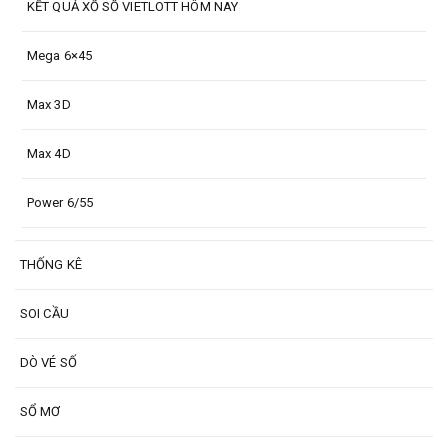
KẾT QUẢ XỔ SỐ VIETLOTT HÔM NAY
Mega 6×45
Max 3D
Max 4D
Power 6/55
THỐNG KÊ
SOI CẦU
DÒ VÉ SỐ
SỔ MƠ