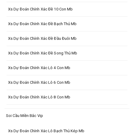
Xs Dự Đoán Chính Xác Đề 10 Con Mb
Xs Dự Đoán Chính Xác Đề Bạch Thủ Mb
Xs Dự Đoán Chính Xác Đề Đầu Đuôi Mb
Xs Dự Đoán Chính Xác Đề Song Thủ Mb
Xs Dự Đoán Chính Xác Lô 4 Con Mb
Xs Dự Đoán Chính Xác Lô 6 Con Mb
Xs Dự Đoán Chính Xác Lô 8 Con Mb
Soi Cầu Miền Bắc Vip
Xs Dự Đoán Chính Xác Lô Bạch Thủ Kép Mb