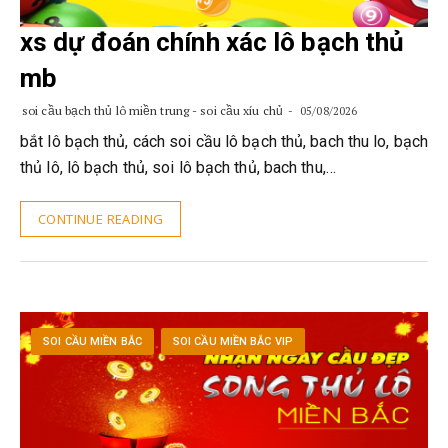
xs dự đoán chính xác lô bạch thủ
mb
soi cầu bạch thủ lô miền trung - soi cầu xíu chủ
05/08/2026
bắt lô bạch thủ, cách soi cầu lô bạch thủ, bach thu lo, bạch
thủ lô, lô bạch thủ, soi lô bạch thủ, bach thu,…
CONTINUE READING
SOI CẦU MIỀN BẮC
SOI CẦU MIỀN BẮC VIP