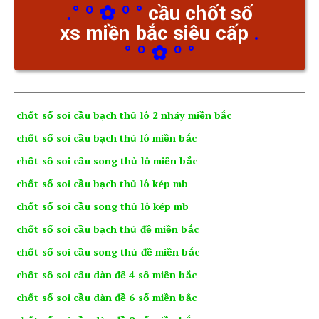
.° º ✿ º °
cầu chốt số
xs miền bắc siêu cấp
.
° º ✿ º °
chốt số soi cầu bạch thủ lô 2 nháy miền bắc
chốt số soi cầu bạch thủ lô miền bắc
chốt số soi cầu song thủ lô miền bắc
chốt số soi cầu bạch thủ lô kép mb
chốt số soi cầu song thủ lô kép mb
chốt số soi cầu bạch thủ đề miền bắc
chốt số soi cầu song thủ đề miền bắc
chốt số soi cầu dàn đề 4 số miền bắc
chốt số soi cầu dàn đề 6 số miền bắc