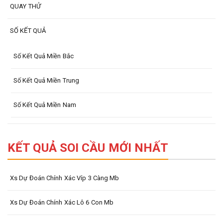
QUAY THỬ
SỐ KẾT QUẢ
Số Kết Quả Miền Bắc
Số Kết Quả Miền Trung
Số Kết Quả Miền Nam
KẾT QUẢ SOI CẦU MỚI NHẤT
Xs Dự Đoán Chính Xác Víp 3 Càng Mb
Xs Dự Đoán Chính Xác Lô 6 Con Mb