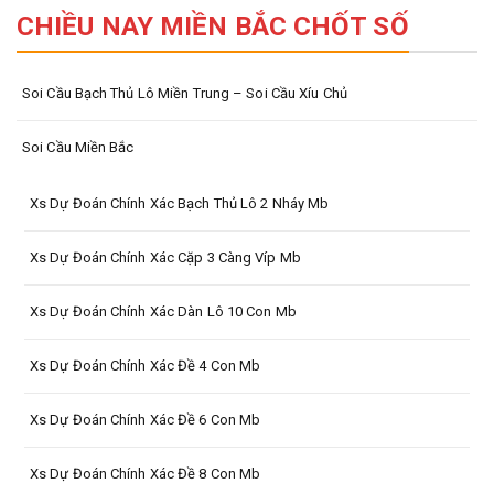
CHIỀU NAY MIỀN BẮC CHỐT SỐ
Soi Cầu Bạch Thủ Lô Miền Trung – Soi Cầu Xíu Chủ
Soi Cầu Miền Bắc
Xs Dự Đoán Chính Xác Bạch Thủ Lô 2 Nháy Mb
Xs Dự Đoán Chính Xác Cặp 3 Càng Víp Mb
Xs Dự Đoán Chính Xác Dàn Lô 10 Con Mb
Xs Dự Đoán Chính Xác Đề 4 Con Mb
Xs Dự Đoán Chính Xác Đề 6 Con Mb
Xs Dự Đoán Chính Xác Đề 8 Con Mb