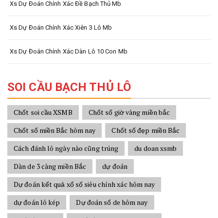
Xs Dự Đoán Chính Xác Đề Bạch Thủ Mb
Xs Dự Đoán Chính Xác Xiên 3 Lô Mb
Xs Dự Đoán Chính Xác Dàn Lô 10 Con Mb
SOI CẦU BẠCH THỦ LÔ
Chốt soi cầu XSMB
Chốt số giờ vàng miền bắc
Chốt số miền Bắc hôm nay
Chốt số đẹp miền Bắc
Cách đánh lô ngày nào cũng trúng
du doan xsmb
Dàn de 3 càng miền Bắc
dự đoán
Dự đoán kết quả xổ số siêu chính xác hôm nay
dự đoán lô kép
Dự đoán số de hôm nay