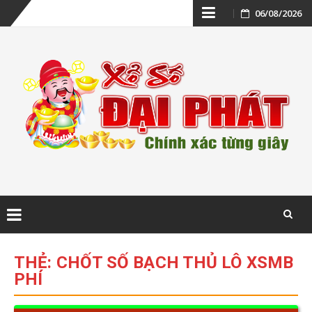
Skip
06/08/2026
to
content
Skip
to
THẺ:
CHỐT SỐ BẠCH THỦ LÔ XSMB
content
PHÍ