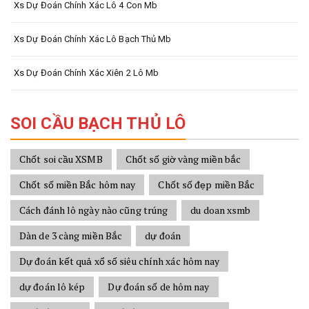
Xs Dự Đoán Chính Xác Lô 4 Con Mb
Xs Dự Đoán Chính Xác Lô Bạch Thủ Mb
Xs Dự Đoán Chính Xác Xiên 2 Lô Mb
SOI CẦU BẠCH THỦ LÔ
Chốt soi cầu XSMB
Chốt số giờ vàng miền bắc
Chốt số miền Bắc hôm nay
Chốt số đẹp miền Bắc
Cách đánh lô ngày nào cũng trúng
du doan xsmb
Dàn de 3 càng miền Bắc
dự đoán
Dự đoán kết quả xổ số siêu chính xác hôm nay
dự đoán lô kép
Dự đoán số de hôm nay