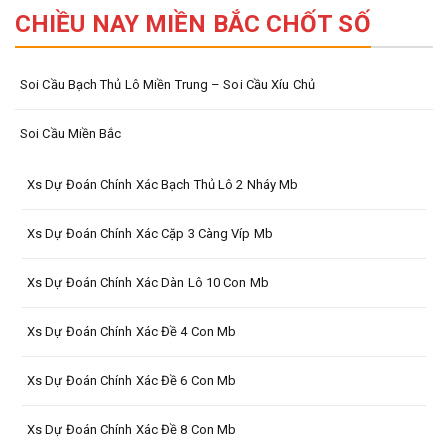
CHIỀU NAY MIỀN BẮC CHỐT SỐ
Soi Cầu Bạch Thủ Lô Miền Trung – Soi Cầu Xíu Chủ
Soi Cầu Miền Bắc
Xs Dự Đoán Chính Xác Bạch Thủ Lô 2 Nháy Mb
Xs Dự Đoán Chính Xác Cặp 3 Càng Víp Mb
Xs Dự Đoán Chính Xác Dàn Lô 10 Con Mb
Xs Dự Đoán Chính Xác Đề 4 Con Mb
Xs Dự Đoán Chính Xác Đề 6 Con Mb
Xs Dự Đoán Chính Xác Đề 8 Con Mb