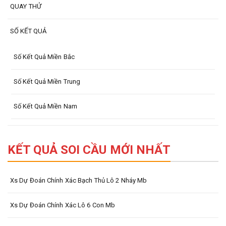
QUAY THỬ
SỐ KẾT QUẢ
Số Kết Quả Miền Bắc
Số Kết Quả Miền Trung
Số Kết Quả Miền Nam
KẾT QUẢ SOI CẦU MỚI NHẤT
Xs Dự Đoán Chính Xác Bạch Thủ Lô 2 Nháy Mb
Xs Dự Đoán Chính Xác Lô 6 Con Mb