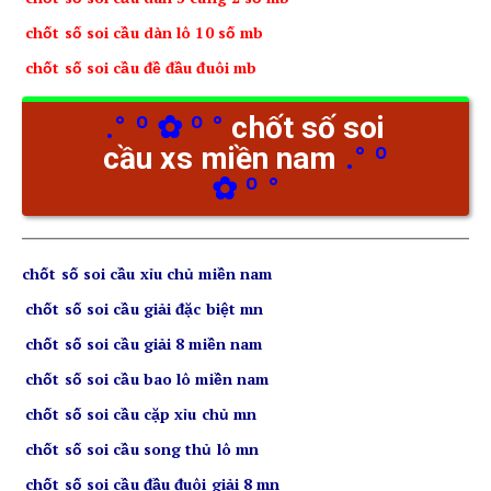
chốt số soi cầu dàn lô 10 số mb
chốt số soi cầu đề đầu đuôi mb
.° º ✿ º °
chốt số soi
cầu xs miền nam
.° º
✿ º °
chốt số soi cầu xỉu chủ miền nam
chốt số soi cầu giải đặc biệt mn
chốt số soi cầu giải 8 miền nam
chốt số soi cầu bao lô miền nam
chốt số soi cầu cặp xỉu chủ mn
chốt số soi cầu song thủ lô mn
chốt số soi cầu đầu đuôi giải 8 mn