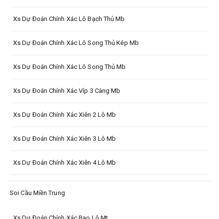
Xs Dự Đoán Chính Xác Lô Bạch Thủ Mb
Xs Dự Đoán Chính Xác Lô Song Thủ Kép Mb
Xs Dự Đoán Chính Xác Lô Song Thủ Mb
Xs Dự Đoán Chính Xác Víp 3 Càng Mb
Xs Dự Đoán Chính Xác Xiên 2 Lô Mb
Xs Dự Đoán Chính Xác Xiên 3 Lô Mb
Xs Dự Đoán Chính Xác Xiên 4 Lô Mb
Soi Cầu Miền Trung
Xs Dự Đoán Chính Xác Bao Lô Mt