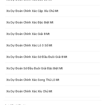
Xs Dự Đoán Chính Xác Cặp Xíu Chủ Mt
Xs Dự Đoán Chính Xác Đặc Biệt Mt
Xs Dự Đoán Chính Xác Giải 8 Mt
Xs Dự Đoán Chính Xác Lô 3 Số Mt
Xs Dự Đoán Chính Xác Sớ Đầu Đuôi Giải 8 Mt
Xs Dự Đoán Sớ Đầu Đuôi Giải Đặc Biệt Mt
Xs Dự Đoán Chính Xác Song Thủ Lô Mt
Xs Dự Đoán Chính Xác Xíu Chủ Mt