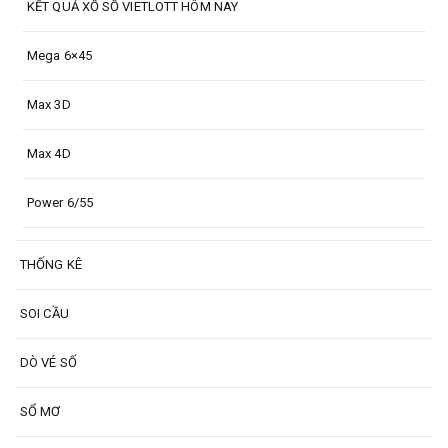
KẾT QUẢ XỔ SỐ VIETLOTT HÔM NAY
Mega 6×45
Max 3D
Max 4D
Power 6/55
THỐNG KÊ
SOI CẦU
DÒ VÉ SỐ
SỔ MƠ