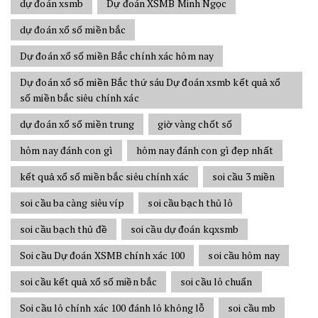
dự đoán xsmb
Dự đoán XSMB Minh Ngọc
dự đoán xổ số miền bắc
Dự đoán xổ số miền Bắc chính xác hôm nay
Dự đoán xổ số miền Bắc thứ sáu Dự đoán xsmb kết quả xổ
số miền bắc siêu chính xác
dự đoán xổ số miền trung
giờ vàng chốt số
hôm nay đánh con gì
hôm nay đánh con gì đẹp nhất
kết quả xổ số miền bắc siêu chính xác
soi cầu 3 miền
soi cầu ba càng siêu víp
soi cầu bạch thủ lô
soi cầu bạch thủ đề
soi cầu dự đoán kqxsmb
Soi cầu Dự đoán XSMB chính xác 100
soi cầu hôm nay
soi cầu kết quả xổ số miền bắc
soi cầu lô chuẩn
Soi cầu lô chính xác 100 đánh lô không lỗ
soi cầu mb