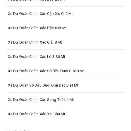
Xs Dự Đoán Chính Xác Cặp Xíu Chủ Mt
Xs Dự Đoán Chính Xác Đặc Biệt Mt
Xs Dự Đoán Chính Xác Giải 8 Mt
Xs Dự Đoán Chính Xác Lô 3 Số Mt
Xs Dự Đoán Chính Xác Sớ Đầu Đuôi Giải 8 Mt
Xs Dự Đoán Sớ Đầu Đuôi Giải Đặc Biệt Mt
Xs Dự Đoán Chính Xác Song Thủ Lô Mt
Xs Dự Đoán Chính Xác Xíu Chủ Mt