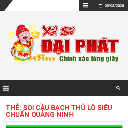
Skip
06/08/2026
to
content
Skip
to
THẺ:
SOI CẦU BẠCH THỦ LÔ SIÊU
content
CHUẨN QUẢNG NINH