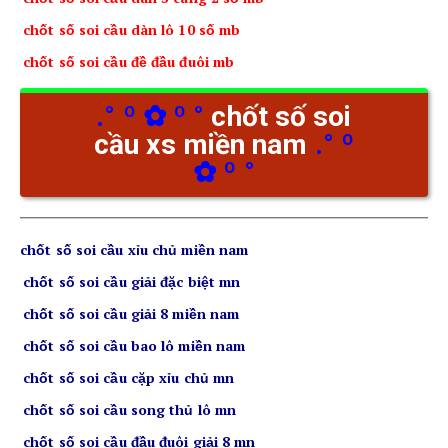
chốt số soi cầu dàn lô 10 số mb
chốt số soi cầu đề đầu đuôi mb
.° º ✿ º °
chốt số soi
cầu xs miền nam
.° º
✿ º °
chốt số soi cầu xỉu chủ miền nam
chốt số soi cầu giải đặc biệt mn
chốt số soi cầu giải 8 miền nam
chốt số soi cầu bao lô miền nam
chốt số soi cầu cặp xỉu chủ mn
chốt số soi cầu song thủ lô mn
chốt số soi cầu đầu đuôi giải 8 mn