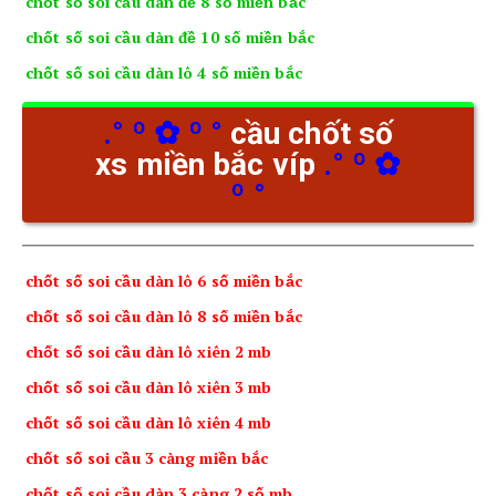
chốt số soi cầu dàn đề 8 số miền bắc
chốt số soi cầu dàn đề 10 số miền bắc
chốt số soi cầu dàn lô 4 số miền bắc
.° º ✿ º °
cầu chốt số
xs miền bắc víp
.° º ✿
º °
chốt số soi cầu dàn lô 6 số miền bắc
chốt số soi cầu dàn lô 8 số miền bắc
chốt số soi cầu dàn lô xiên 2 mb
chốt số soi cầu dàn lô xiên 3 mb
chốt số soi cầu dàn lô xiên 4 mb
chốt số soi cầu 3 càng miền bắc
chốt số soi cầu dàn 3 càng 2 số mb