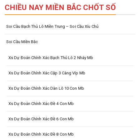
CHIỀU NAY MIỀN BẮC CHỐT SỐ
Soi Cầu Bạch Thủ Lô Miền Trung – Soi Cầu Xíu Chủ
Soi Cầu Miền Bắc
Xs Dự Đoán Chính Xác Bạch Thủ Lô 2 Nháy Mb
Xs Dự Đoán Chính Xác Cặp 3 Càng Víp Mb
Xs Dự Đoán Chính Xác Dàn Lô 10 Con Mb
Xs Dự Đoán Chính Xác Đề 4 Con Mb
Xs Dự Đoán Chính Xác Đề 6 Con Mb
Xs Dự Đoán Chính Xác Đề 8 Con Mb