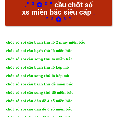
.° º ✿ º °
cầu chốt số
xs miền bắc siêu cấp
.
° º ✿ º °
chốt số soi cầu bạch thủ lô 2 nháy miền bắc
chốt số soi cầu bạch thủ lô miền bắc
chốt số soi cầu song thủ lô miền bắc
chốt số soi cầu bạch thủ lô kép mb
chốt số soi cầu song thủ lô kép mb
chốt số soi cầu bạch thủ đề miền bắc
chốt số soi cầu song thủ đề miền bắc
chốt số soi cầu dàn đề 4 số miền bắc
chốt số soi cầu dàn đề 6 số miền bắc