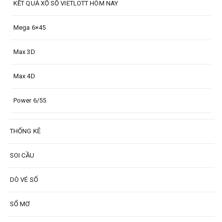
KẾT QUẢ XỔ SỐ VIETLOTT HÔM NAY
Mega 6×45
Max 3D
Max 4D
Power 6/55
THỐNG KÊ
SOI CẦU
DÒ VÉ SỐ
SỔ MƠ