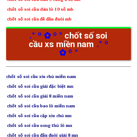
chốt số soi cầu dàn lô 10 số mb
chốt số soi cầu đề đầu đuôi mb
.° º ✿ º °
chốt số soi
cầu xs miền nam
.° º
✿ º °
chốt số soi cầu xỉu chủ miền nam
chốt số soi cầu giải đặc biệt mn
chốt số soi cầu giải 8 miền nam
chốt số soi cầu bao lô miền nam
chốt số soi cầu cặp xỉu chủ mn
chốt số soi cầu song thủ lô mn
chốt số soi cầu đầu đuôi giải 8 mn