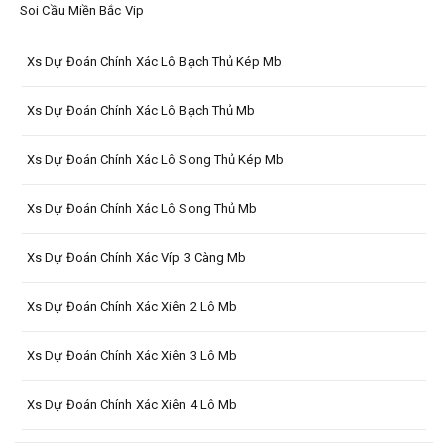
Soi Cầu Miền Bắc Vip
Xs Dự Đoán Chính Xác Lô Bạch Thủ Kép Mb
Xs Dự Đoán Chính Xác Lô Bạch Thủ Mb
Xs Dự Đoán Chính Xác Lô Song Thủ Kép Mb
Xs Dự Đoán Chính Xác Lô Song Thủ Mb
Xs Dự Đoán Chính Xác Víp 3 Càng Mb
Xs Dự Đoán Chính Xác Xiên 2 Lô Mb
Xs Dự Đoán Chính Xác Xiên 3 Lô Mb
Xs Dự Đoán Chính Xác Xiên 4 Lô Mb