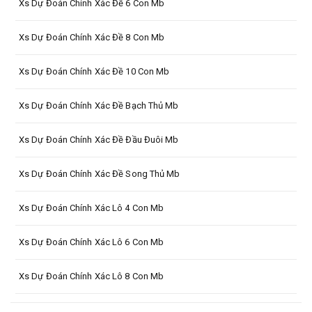
Xs Dự Đoán Chính Xác Đề 6 Con Mb
Xs Dự Đoán Chính Xác Đề 8 Con Mb
Xs Dự Đoán Chính Xác Đề 10 Con Mb
Xs Dự Đoán Chính Xác Đề Bạch Thủ Mb
Xs Dự Đoán Chính Xác Đề Đầu Đuôi Mb
Xs Dự Đoán Chính Xác Đề Song Thủ Mb
Xs Dự Đoán Chính Xác Lô 4 Con Mb
Xs Dự Đoán Chính Xác Lô 6 Con Mb
Xs Dự Đoán Chính Xác Lô 8 Con Mb