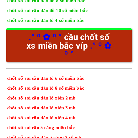
chốt số soi cầu dàn đề 8 số miền bắc
chốt số soi cầu dàn đề 10 số miền bắc
chốt số soi cầu dàn lô 4 số miền bắc
.° º ✿ º °
cầu chốt số
xs miền bắc víp
.° º ✿
º °
chốt số soi cầu dàn lô 6 số miền bắc
chốt số soi cầu dàn lô 8 số miền bắc
chốt số soi cầu dàn lô xiên 2 mb
chốt số soi cầu dàn lô xiên 3 mb
chốt số soi cầu dàn lô xiên 4 mb
chốt số soi cầu 3 càng miền bắc
chốt số soi cầu dàn 3 càng 2 số mb