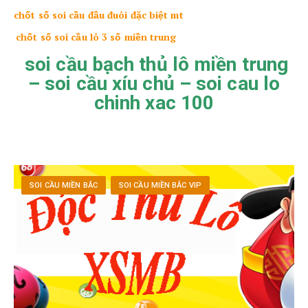
chốt số soi cầu đầu đuôi đặc biệt mt
chốt số soi cầu lô 3 số miền trung
soi cầu bạch thủ lô miền trung
– soi cầu xíu chủ – soi cau lo
chinh xac 100
– soi cau lo chinh
SOI CẦU MIỀN BẮC
SOI CẦU MIỀN BẮC VIP