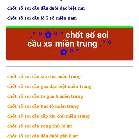
chốt số soi cầu đầu đuôi đặc biệt mn
chốt số soi cầu lô 3 số miền nam
.° º ✿ º °
chốt số soi
cầu xs miền trung
.° º
✿ º °
chốt số soi cầu xỉu chủ miền trung
chốt số soi cầu giải đặc biệt miền trung
chốt số soi cầu to giải 8 miền trung
chốt số soi cầu bao lô miền trung
chốt số soi cầu cặp xỉu chủ miền trung
chốt số soi cầu song thủ lô mt
chốt số soi cầu đầu đuôi giải 8 mt