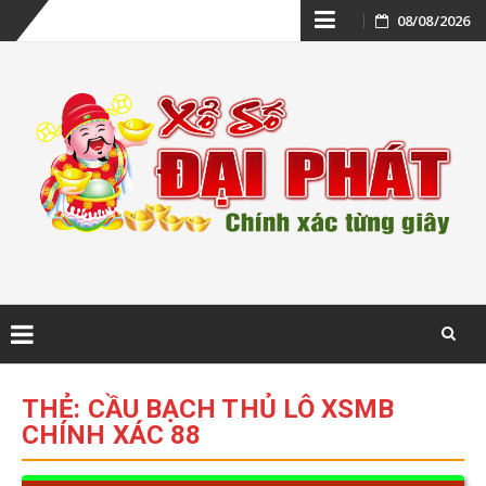
Skip
08/08/2026
to
content
Skip
to
THẺ:
CẦU BẠCH THỦ LÔ XSMB
content
CHÍNH XÁC 88