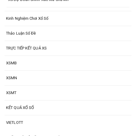
Kinh Nghiệm Chơi Xổ Số
Thảo Luận Số Đề
TRỰC TIẾP KẾT QUẢ XS
XSMB
XSMN
XSMT
KẾT QUẢ XỔ SỐ
VIETLOTT