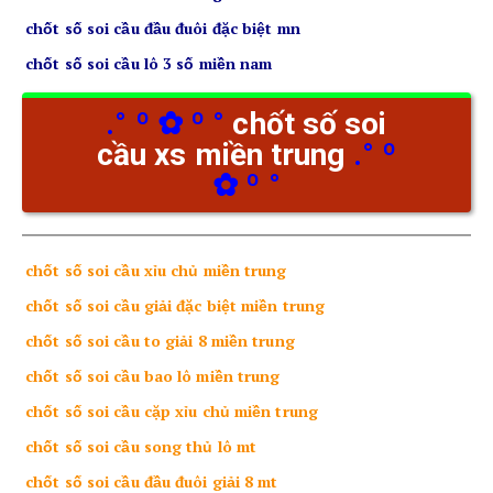
chốt số soi cầu đầu đuôi đặc biệt mn
chốt số soi cầu lô 3 số miền nam
.° º ✿ º °
chốt số soi
cầu xs miền trung
.° º
✿ º °
chốt số soi cầu xỉu chủ miền trung
chốt số soi cầu giải đặc biệt miền trung
chốt số soi cầu to giải 8 miền trung
chốt số soi cầu bao lô miền trung
chốt số soi cầu cặp xỉu chủ miền trung
chốt số soi cầu song thủ lô mt
chốt số soi cầu đầu đuôi giải 8 mt