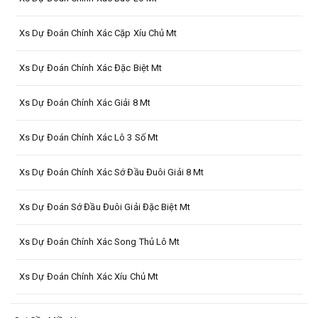
Xs Dự Đoán Chính Xác Cặp Xíu Chủ Mt
Xs Dự Đoán Chính Xác Đặc Biệt Mt
Xs Dự Đoán Chính Xác Giải 8 Mt
Xs Dự Đoán Chính Xác Lô 3 Số Mt
Xs Dự Đoán Chính Xác Sớ Đầu Đuôi Giải 8 Mt
Xs Dự Đoán Sớ Đầu Đuôi Giải Đặc Biệt Mt
Xs Dự Đoán Chính Xác Song Thủ Lô Mt
Xs Dự Đoán Chính Xác Xíu Chủ Mt