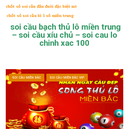
chốt số soi cầu đầu đuôi đặc biệt mt
chốt số soi cầu lô 3 số miền trung
soi cầu bạch thủ lô miền trung
– soi cầu xíu chủ – soi cau lo
chinh xac 100
– soi cau lo chinh
SOI CẦU MIỀN BẮC
SOI CẦU MIỀN BẮC VIP