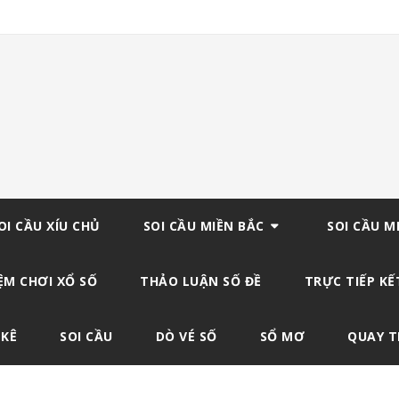
OI CẦU XÍU CHỦ
SOI CẦU MIỀN BẮC
SOI CẦU M
ỆM CHƠI XỔ SỐ
THẢO LUẬN SỐ ĐỀ
TRỰC TIẾP KẾ
KÊ
SOI CẦU
DÒ VÉ SỐ
SỔ MƠ
QUAY 