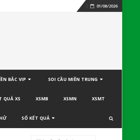
01/08/2026
Skip
to
content
IỀN BẮC VIP
SOI CẦU MIỀN TRUNG
T QUẢ XS
XSMB
XSMN
XSMT
THỬ
SỐ KẾT QUẢ