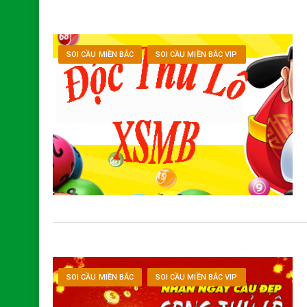
– soi cau lo chinh
SOI CẦU MIỀN BẮC
SOI CẦU MIỀN BẮC VIP
SOI CẦU MIỀN BẮC
SOI CẦU MIỀN BẮC VIP