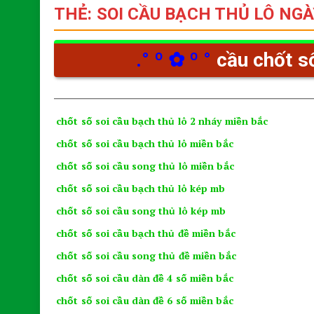
THẺ:
SOI CẦU BẠCH THỦ LÔ NGÀ
.° º ✿ º °
cầu chốt s
chốt số soi cầu bạch thủ lô 2 nháy miền bắc
chốt số soi cầu bạch thủ lô miền bắc
chốt số soi cầu song thủ lô miền bắc
chốt số soi cầu bạch thủ lô kép mb
chốt số soi cầu song thủ lô kép mb
chốt số soi cầu bạch thủ đề miền bắc
chốt số soi cầu song thủ đề miền bắc
chốt số soi cầu dàn đề 4 số miền bắc
chốt số soi cầu dàn đề 6 số miền bắc