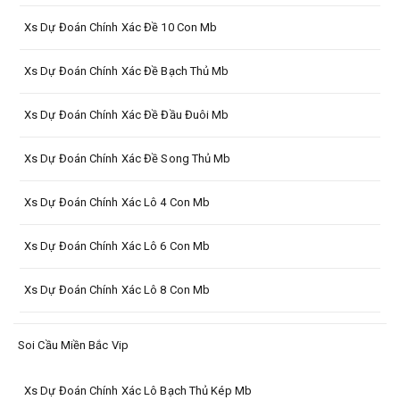
Xs Dự Đoán Chính Xác Đề 10 Con Mb
Xs Dự Đoán Chính Xác Đề Bạch Thủ Mb
Xs Dự Đoán Chính Xác Đề Đầu Đuôi Mb
Xs Dự Đoán Chính Xác Đề Song Thủ Mb
Xs Dự Đoán Chính Xác Lô 4 Con Mb
Xs Dự Đoán Chính Xác Lô 6 Con Mb
Xs Dự Đoán Chính Xác Lô 8 Con Mb
Soi Cầu Miền Bắc Vip
Xs Dự Đoán Chính Xác Lô Bạch Thủ Kép Mb