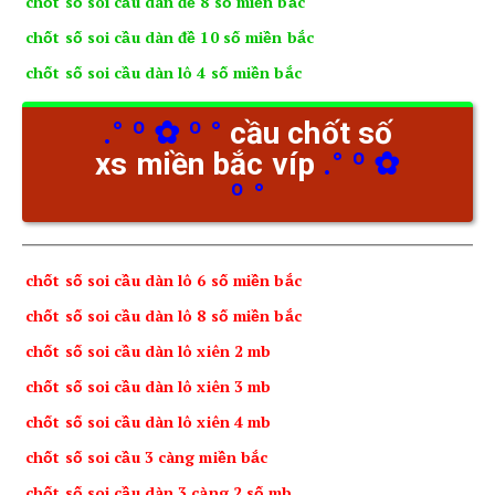
chốt số soi cầu dàn đề 8 số miền bắc
chốt số soi cầu dàn đề 10 số miền bắc
chốt số soi cầu dàn lô 4 số miền bắc
.° º ✿ º °
cầu chốt số
xs miền bắc víp
.° º ✿
º °
chốt số soi cầu dàn lô 6 số miền bắc
chốt số soi cầu dàn lô 8 số miền bắc
chốt số soi cầu dàn lô xiên 2 mb
chốt số soi cầu dàn lô xiên 3 mb
chốt số soi cầu dàn lô xiên 4 mb
chốt số soi cầu 3 càng miền bắc
chốt số soi cầu dàn 3 càng 2 số mb