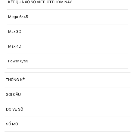
KẾT QUẢ XỔ SỐ VIETLOTT HÔM NAY
Mega 6×45
Max 3D
Max 4D
Power 6/55
THỐNG KÊ
SOI CẦU
DÒ VÉ SỐ
SỔ MƠ