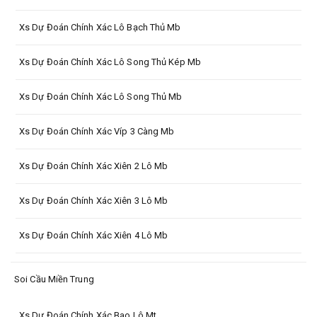
Xs Dự Đoán Chính Xác Lô Bạch Thủ Mb
Xs Dự Đoán Chính Xác Lô Song Thủ Kép Mb
Xs Dự Đoán Chính Xác Lô Song Thủ Mb
Xs Dự Đoán Chính Xác Víp 3 Càng Mb
Xs Dự Đoán Chính Xác Xiên 2 Lô Mb
Xs Dự Đoán Chính Xác Xiên 3 Lô Mb
Xs Dự Đoán Chính Xác Xiên 4 Lô Mb
Soi Cầu Miền Trung
Xs Dự Đoán Chính Xác Bao Lô Mt