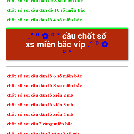
chốt số soi cầu dàn đề 8 số miền bắc
chốt số soi cầu dàn đề 10 số miền bắc
chốt số soi cầu dàn lô 4 số miền bắc
.° º ✿ º °
cầu chốt số
xs miền bắc víp
.° º ✿
º °
chốt số soi cầu dàn lô 6 số miền bắc
chốt số soi cầu dàn lô 8 số miền bắc
chốt số soi cầu dàn lô xiên 2 mb
chốt số soi cầu dàn lô xiên 3 mb
chốt số soi cầu dàn lô xiên 4 mb
chốt số soi cầu 3 càng miền bắc
chốt số soi cầu dàn 3 càng 2 số mb