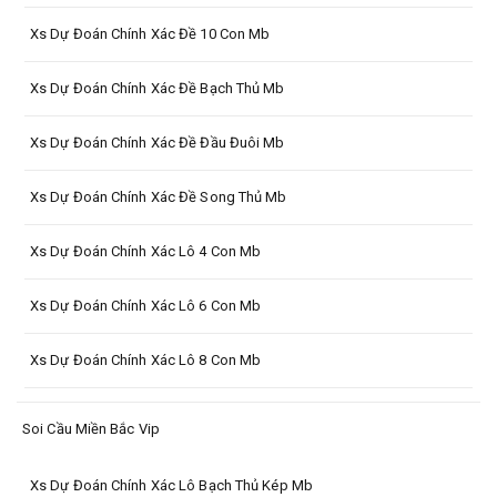
Xs Dự Đoán Chính Xác Đề 10 Con Mb
Xs Dự Đoán Chính Xác Đề Bạch Thủ Mb
Xs Dự Đoán Chính Xác Đề Đầu Đuôi Mb
Xs Dự Đoán Chính Xác Đề Song Thủ Mb
Xs Dự Đoán Chính Xác Lô 4 Con Mb
Xs Dự Đoán Chính Xác Lô 6 Con Mb
Xs Dự Đoán Chính Xác Lô 8 Con Mb
Soi Cầu Miền Bắc Vip
Xs Dự Đoán Chính Xác Lô Bạch Thủ Kép Mb