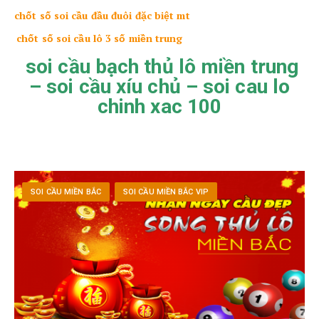
chốt số soi cầu đầu đuôi đặc biệt mt
chốt số soi cầu lô 3 số miền trung
soi cầu bạch thủ lô miền trung
– soi cầu xíu chủ – soi cau lo
chinh xac 100
– soi cau lo chinh
SOI CẦU MIỀN BẮC
SOI CẦU MIỀN BẮC VIP