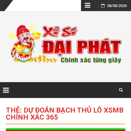
Skip
08/08/2026
to
content
Skip
to
THẺ:
DỰ ĐOÁN BẠCH THỦ LÔ XSMB
content
CHÍNH XÁC 365