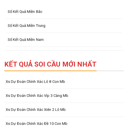
Số Kết Quả Miền Bắc
Số Kết Quả Miền Trung
Số Kết Quả Miền Nam
KẾT QUẢ SOI CẦU MỚI NHẤT
Xs Dự Đoán Chính Xác Lô 8 Con Mb
Xs Dự Đoán Chính Xác Víp 3 Càng Mb
Xs Dự Đoán Chính Xác Xiên 2 Lô Mb
Xs Dự Đoán Chính Xác Đề 10 Con Mb