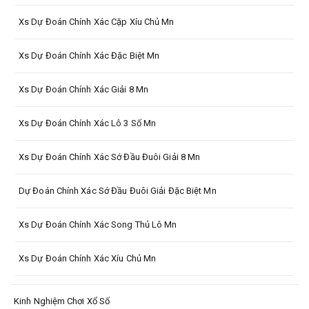
Xs Dự Đoán Chính Xác Cặp Xíu Chủ Mn
Xs Dự Đoán Chính Xác Đặc Biệt Mn
Xs Dự Đoán Chính Xác Giải 8 Mn
Xs Dự Đoán Chính Xác Lô 3 Số Mn
Xs Dự Đoán Chính Xác Sớ Đầu Đuôi Giải 8 Mn
Dự Đoán Chính Xác Sớ Đầu Đuôi Giải Đặc Biệt Mn
Xs Dự Đoán Chính Xác Song Thủ Lô Mn
Xs Dự Đoán Chính Xác Xíu Chủ Mn
Kinh Nghiệm Chơi Xổ Số