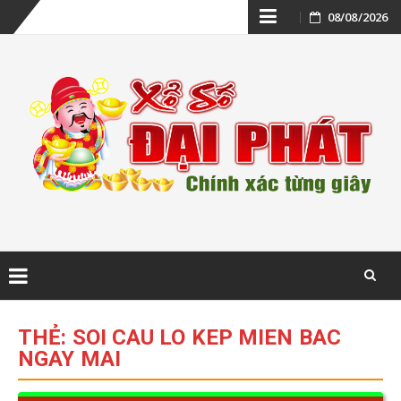
Skip
08/08/2026
to
content
Skip
to
THẺ:
SOI CAU LO KEP MIEN BAC
content
NGAY MAI