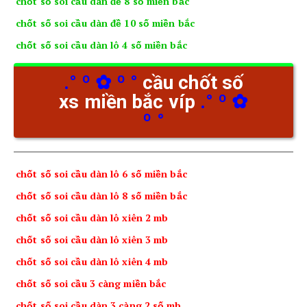
chốt số soi cầu dàn đề 8 số miền bắc
chốt số soi cầu dàn đề 10 số miền bắc
chốt số soi cầu dàn lô 4 số miền bắc
.° º ✿ º °
cầu chốt số
xs miền bắc víp
.° º ✿
º °
chốt số soi cầu dàn lô 6 số miền bắc
chốt số soi cầu dàn lô 8 số miền bắc
chốt số soi cầu dàn lô xiên 2 mb
chốt số soi cầu dàn lô xiên 3 mb
chốt số soi cầu dàn lô xiên 4 mb
chốt số soi cầu 3 càng miền bắc
chốt số soi cầu dàn 3 càng 2 số mb