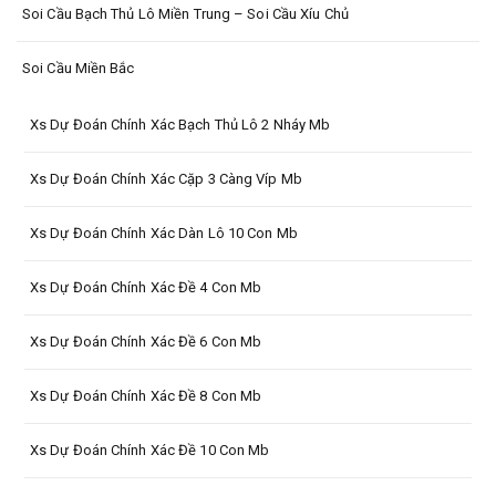
Soi Cầu Bạch Thủ Lô Miền Trung – Soi Cầu Xíu Chủ
Soi Cầu Miền Bắc
Xs Dự Đoán Chính Xác Bạch Thủ Lô 2 Nháy Mb
Xs Dự Đoán Chính Xác Cặp 3 Càng Víp Mb
Xs Dự Đoán Chính Xác Dàn Lô 10 Con Mb
Xs Dự Đoán Chính Xác Đề 4 Con Mb
Xs Dự Đoán Chính Xác Đề 6 Con Mb
Xs Dự Đoán Chính Xác Đề 8 Con Mb
Xs Dự Đoán Chính Xác Đề 10 Con Mb