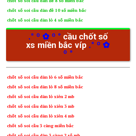
chốt số soi cầu dàn đề 8 số miền bắc
chốt số soi cầu dàn đề 10 số miền bắc
chốt số soi cầu dàn lô 4 số miền bắc
.° º ✿ º °
cầu chốt số
xs miền bắc víp
.° º ✿
º °
chốt số soi cầu dàn lô 6 số miền bắc
chốt số soi cầu dàn lô 8 số miền bắc
chốt số soi cầu dàn lô xiên 2 mb
chốt số soi cầu dàn lô xiên 3 mb
chốt số soi cầu dàn lô xiên 4 mb
chốt số soi cầu 3 càng miền bắc
chốt số soi cầu dàn 3 càng 2 số mb