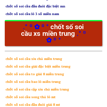
chốt số soi cầu đầu đuôi đặc biệt mn
chốt số soi cầu lô 3 số miền nam
.° º ✿ º °
chốt số soi
cầu xs miền trung
.° º
✿ º °
chốt số soi cầu xỉu chủ miền trung
chốt số soi cầu giải đặc biệt miền trung
chốt số soi cầu to giải 8 miền trung
chốt số soi cầu bao lô miền trung
chốt số soi cầu cặp xỉu chủ miền trung
chốt số soi cầu song thủ lô mt
chốt số soi cầu đầu đuôi giải 8 mt