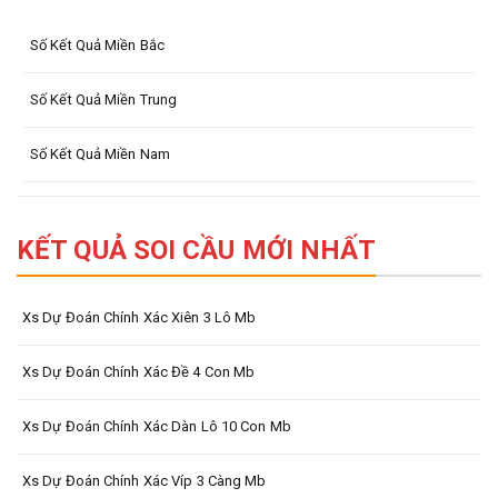
Số Kết Quả Miền Bắc
Số Kết Quả Miền Trung
Số Kết Quả Miền Nam
KẾT QUẢ SOI CẦU MỚI NHẤT
Xs Dự Đoán Chính Xác Xiên 3 Lô Mb
Xs Dự Đoán Chính Xác Đề 4 Con Mb
Xs Dự Đoán Chính Xác Dàn Lô 10 Con Mb
Xs Dự Đoán Chính Xác Víp 3 Càng Mb