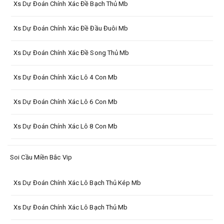
Xs Dự Đoán Chính Xác Đề Bạch Thủ Mb
Xs Dự Đoán Chính Xác Đề Đầu Đuôi Mb
Xs Dự Đoán Chính Xác Đề Song Thủ Mb
Xs Dự Đoán Chính Xác Lô 4 Con Mb
Xs Dự Đoán Chính Xác Lô 6 Con Mb
Xs Dự Đoán Chính Xác Lô 8 Con Mb
Soi Cầu Miền Bắc Vip
Xs Dự Đoán Chính Xác Lô Bạch Thủ Kép Mb
Xs Dự Đoán Chính Xác Lô Bạch Thủ Mb