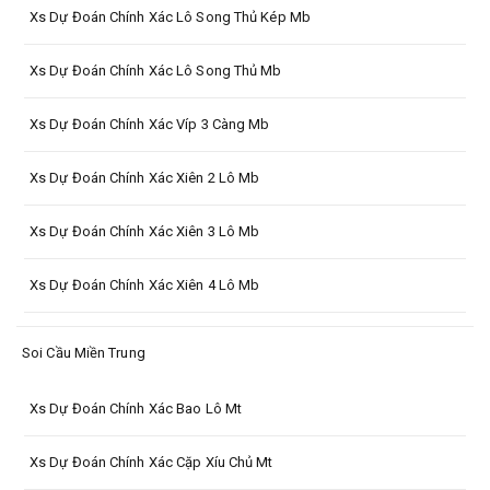
Xs Dự Đoán Chính Xác Lô Song Thủ Kép Mb
Xs Dự Đoán Chính Xác Lô Song Thủ Mb
Xs Dự Đoán Chính Xác Víp 3 Càng Mb
Xs Dự Đoán Chính Xác Xiên 2 Lô Mb
Xs Dự Đoán Chính Xác Xiên 3 Lô Mb
Xs Dự Đoán Chính Xác Xiên 4 Lô Mb
Soi Cầu Miền Trung
Xs Dự Đoán Chính Xác Bao Lô Mt
Xs Dự Đoán Chính Xác Cặp Xíu Chủ Mt