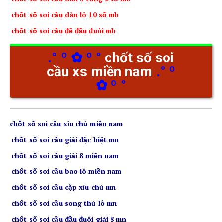
chốt số soi cầu dàn lô 10 số mb
chốt số soi cầu đề đầu đuôi mb
.° º ✿ º °
chốt số soi
cầu xs miền nam
.° º
✿ º °
chốt số soi cầu xỉu chủ miền nam
chốt số soi cầu giải đặc biệt mn
chốt số soi cầu giải 8 miền nam
chốt số soi cầu bao lô miền nam
chốt số soi cầu cặp xỉu chủ mn
chốt số soi cầu song thủ lô mn
chốt số soi cầu đầu đuôi giải 8 mn