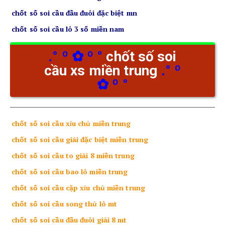
chốt số soi cầu đầu đuôi đặc biệt mn
chốt số soi cầu lô 3 số miền nam
.° º ✿ º °
chốt số soi
cầu xs miền trung
.° º
✿ º °
chốt số soi cầu xỉu chủ miền trung
chốt số soi cầu giải đặc biệt miền trung
chốt số soi cầu to giải 8 miền trung
chốt số soi cầu bao lô miền trung
chốt số soi cầu cặp xỉu chủ miền trung
chốt số soi cầu song thủ lô mt
chốt số soi cầu đầu đuôi giải 8 mt