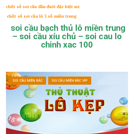
chốt số soi cầu đầu đuôi đặc biệt mt
chốt số soi cầu lô 3 số miền trung
soi cầu bạch thủ lô miền trung
– soi cầu xíu chủ – soi cau lo
chinh xac 100
– soi cau lo chinh
SOI CẦU MIỀN BẮC
SOI CẦU MIỀN BẮC VIP