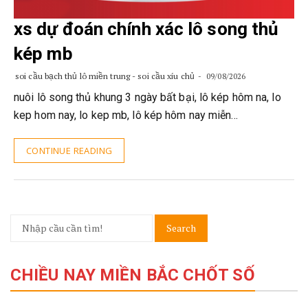
xs dự đoán chính xác lô song thủ
kép mb
soi cầu bạch thủ lô miền trung - soi cầu xíu chủ
09/08/2026
nuôi lô song thủ khung 3 ngày bất bại, lô kép hôm na, lo
kep hom nay, lo kep mb, lô kép hôm nay miễn…
CONTINUE READING
Search
CHIỀU NAY MIỀN BẮC CHỐT SỐ