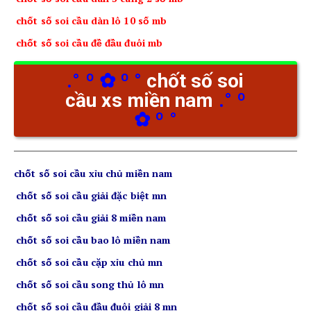
chốt số soi cầu dàn lô 10 số mb
chốt số soi cầu đề đầu đuôi mb
.° º ✿ º °
chốt số soi
cầu xs miền nam
.° º
✿ º °
chốt số soi cầu xỉu chủ miền nam
chốt số soi cầu giải đặc biệt mn
chốt số soi cầu giải 8 miền nam
chốt số soi cầu bao lô miền nam
chốt số soi cầu cặp xỉu chủ mn
chốt số soi cầu song thủ lô mn
chốt số soi cầu đầu đuôi giải 8 mn