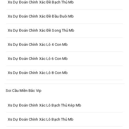
Xs Dự Đoán Chính Xác Đề Bạch Thủ Mb
Xs Dự Đoán Chính Xác Đề Đầu Đuôi Mb
Xs Dự Đoán Chính Xác Đề Song Thủ Mb
Xs Dự Đoán Chính Xác Lô 4 Con Mb
Xs Dự Đoán Chính Xác Lô 6 Con Mb
Xs Dự Đoán Chính Xác Lô 8 Con Mb
Soi Cầu Miền Bắc Vip
Xs Dự Đoán Chính Xác Lô Bạch Thủ Kép Mb
Xs Dự Đoán Chính Xác Lô Bạch Thủ Mb