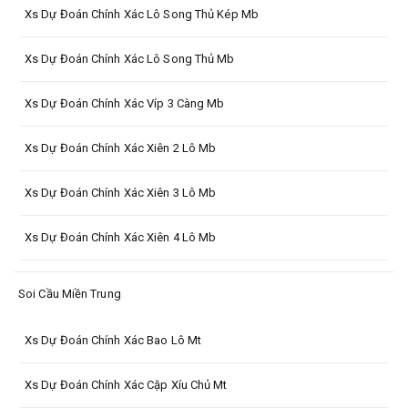
Xs Dự Đoán Chính Xác Lô Song Thủ Kép Mb
Xs Dự Đoán Chính Xác Lô Song Thủ Mb
Xs Dự Đoán Chính Xác Víp 3 Càng Mb
Xs Dự Đoán Chính Xác Xiên 2 Lô Mb
Xs Dự Đoán Chính Xác Xiên 3 Lô Mb
Xs Dự Đoán Chính Xác Xiên 4 Lô Mb
Soi Cầu Miền Trung
Xs Dự Đoán Chính Xác Bao Lô Mt
Xs Dự Đoán Chính Xác Cặp Xíu Chủ Mt