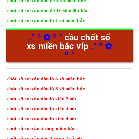
chốt số soi cầu dàn đề 8 số miền bắc
chốt số soi cầu dàn đề 10 số miền bắc
chốt số soi cầu dàn lô 4 số miền bắc
.° º ✿ º °
cầu chốt số
xs miền bắc víp
.° º ✿
º °
chốt số soi cầu dàn lô 6 số miền bắc
chốt số soi cầu dàn lô 8 số miền bắc
chốt số soi cầu dàn lô xiên 2 mb
chốt số soi cầu dàn lô xiên 3 mb
chốt số soi cầu dàn lô xiên 4 mb
chốt số soi cầu 3 càng miền bắc
chốt số soi cầu dàn 3 càng 2 số mb