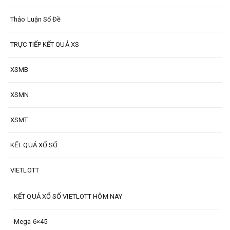
Thảo Luận Số Đề
TRỰC TIẾP KẾT QUẢ XS
XSMB
XSMN
XSMT
KẾT QUẢ XỔ SỐ
VIETLOTT
KẾT QUẢ XỔ SỐ VIETLOTT HÔM NAY
Mega 6×45