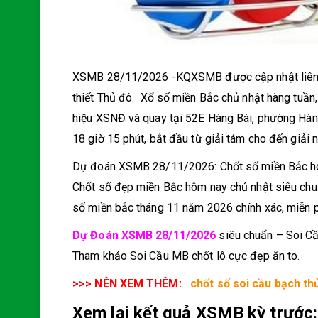
XSMB 28/11/2026 -KQXSMB được cập nhật liên tụ
thiết Thủ đô. Xổ số miền Bắc chủ nhật hàng tuần,
hiệu XSNĐ và quay tại 52E Hàng Bài, phường Hàn
18 giờ 15 phút, bắt đầu từ giải tám cho đến giải n
Dự đoán XSMB 28/11/2026: Chốt số miền Bắc h
Chốt số đẹp miền Bắc hôm nay chủ nhật siêu ch
số miền bắc tháng 11 năm 2026 chính xác, miễn ph
Dự Đoán XSMB 28/11/2026
siêu chuẩn – Soi Cầ
Tham khảo Soi Cầu MB chốt lô cực đẹp ăn to.
>>> NÊN XEM THÊM:
chốt số soi cầu bạch th
Xem lại kết quả XSMB kỳ trước