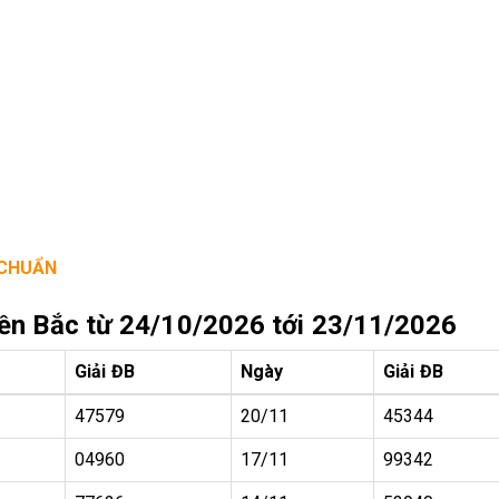
 CHUẨN
iền Bắc từ 24/10/2026 tới 23/11/2026
Giải
ĐB
Ngày
Giải
ĐB
47579
20/11
45344
04960
17/11
99342