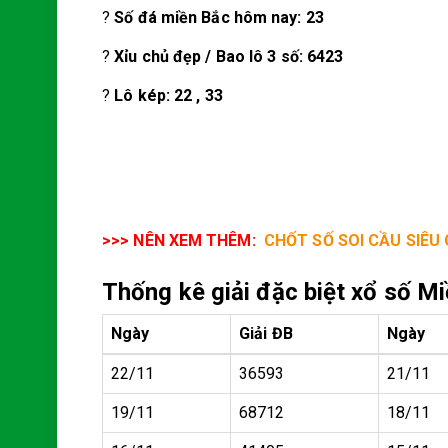
?
Số đá miền Bắc hôm nay: 23
?
Xỉu chủ đẹp / Bao lô 3 số: 6423
?
Lô kép: 22 , 33
>>> NÊN XEM THÊM:
CHỐT SỐ SOI CẦU SIÊU
Thống kê giải đặc biệt xổ số M
Ngày
Giải
ĐB
Ngày
22/11
36593
21/11
19/11
68712
18/11