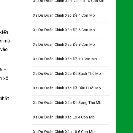
Xs Dự Đoán Chính Xác Dàn Lô 10 Con Mb
Xs Dự Đoán Chính Xác Đề 4 Con Mb
Xs Dự Đoán Chính Xác Đề 6 Con Mb
kiến
ới mã
Xs Dự Đoán Chính Xác Đề 8 Con Mb
 vào
Xs Dự Đoán Chính Xác Đề 10 Con Mb
6 –
Xs Dự Đoán Chính Xác Đề Bạch Thủ Mb
n xổ
Xs Dự Đoán Chính Xác Đề Đầu Đuôi Mb
nhất.
Xs Dự Đoán Chính Xác Đề Song Thủ Mb
Xs Dự Đoán Chính Xác Lô 4 Con Mb
Xs Dự Đoán Chính Xác Lô 6 Con Mb