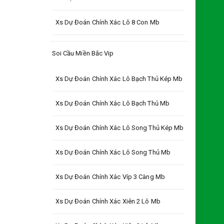
Xs Dự Đoán Chính Xác Lô 8 Con Mb
Soi Cầu Miền Bắc Vip
Xs Dự Đoán Chính Xác Lô Bạch Thủ Kép Mb
Xs Dự Đoán Chính Xác Lô Bạch Thủ Mb
Xs Dự Đoán Chính Xác Lô Song Thủ Kép Mb
Xs Dự Đoán Chính Xác Lô Song Thủ Mb
Xs Dự Đoán Chính Xác Víp 3 Càng Mb
Xs Dự Đoán Chính Xác Xiên 2 Lô Mb